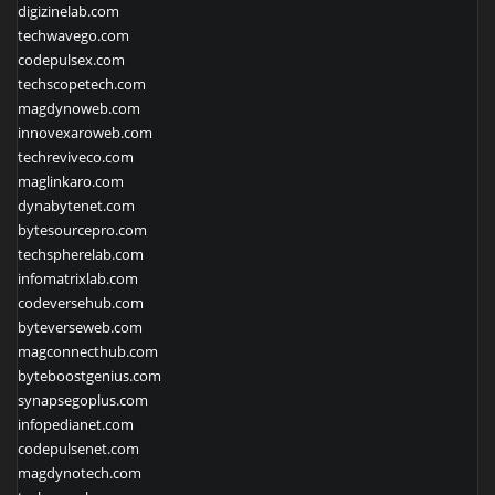
digizinelab.com
techwavego.com
codepulsex.com
techscopetech.com
magdynoweb.com
innovexaroweb.com
techreviveco.com
maglinkaro.com
dynabytenet.com
bytesourcepro.com
techspherelab.com
infomatrixlab.com
codeversehub.com
byteverseweb.com
magconnecthub.com
byteboostgenius.com
synapsegoplus.com
infopedianet.com
codepulsenet.com
magdynotech.com