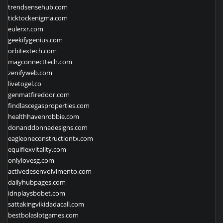
trendsensehub.com
ticktockenigma.com
eulerxr.com
geekifygenius.com
orbitextech.com
magconnecttech.com
zenifyweb.com
livetogel.co
genmatfiredoor.com
findlascegasproperties.com
healthhavenrobbie.com
donanddonnadesigns.com
eagleoneconstructiontx.com
equiflexvitality.com
onlylovesg.com
activedesenvolvimento.com
dailyhubpages.com
idnplaysbobet.com
sattakingvikidadacall.com
bestbolaslotgames.com