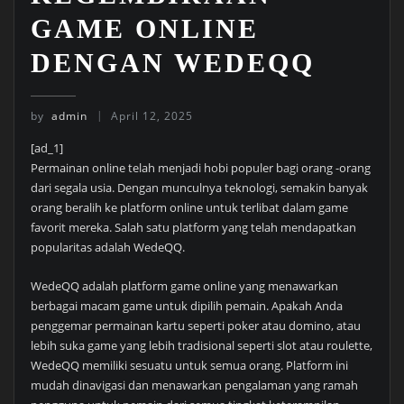
GAME ONLINE
DENGAN WEDEQQ
by
admin
April 12, 2025
[ad_1]
Permainan online telah menjadi hobi populer bagi orang -orang
dari segala usia. Dengan munculnya teknologi, semakin banyak
orang beralih ke platform online untuk terlibat dalam game
favorit mereka. Salah satu platform yang telah mendapatkan
popularitas adalah WedeQQ.
WedeQQ adalah platform game online yang menawarkan
berbagai macam game untuk dipilih pemain. Apakah Anda
penggemar permainan kartu seperti poker atau domino, atau
lebih suka game yang lebih tradisional seperti slot atau roulette,
WedeQQ memiliki sesuatu untuk semua orang. Platform ini
mudah dinavigasi dan menawarkan pengalaman yang ramah