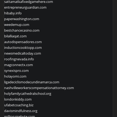
sattamatkafixedgamehere.com
entrepreneurguardian.com
hibaby.info
paperwashington.com
weedemup.com
bestchancecasino.com
bilalliaqat.com
autodispensadores.com
inductioncooktopp.com
newsmedicaltoday.com
roofingnevada.info
magconnectx.com
synexispro.com
holayomi.com
ligadeciclismodecundinamarca.com
nashvilleworkerscompensationattorney.com
holyfamilycathedralschool.org
londonkiddy.com
ufabetcoaching.biz
davismindfulness.org
millionairebyte.com