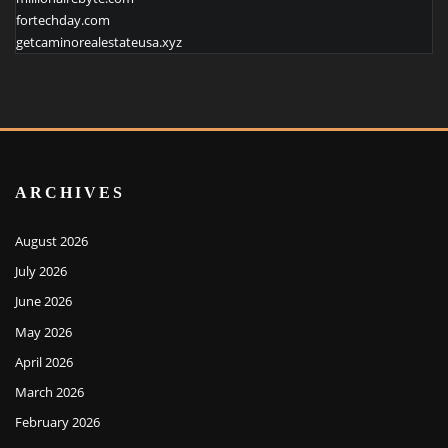
fortechday.com
getcaminorealestateusa.xyz
ARCHIVES
August 2026
July 2026
June 2026
May 2026
April 2026
March 2026
February 2026