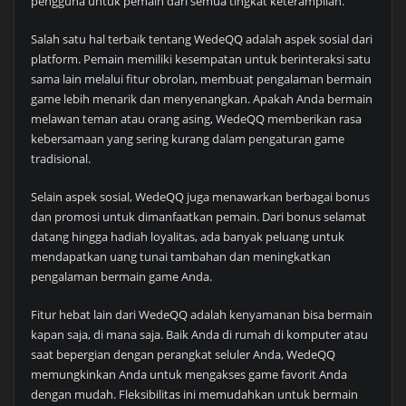
pengguna untuk pemain dari semua tingkat keterampilan.
Salah satu hal terbaik tentang WedeQQ adalah aspek sosial dari
platform. Pemain memiliki kesempatan untuk berinteraksi satu
sama lain melalui fitur obrolan, membuat pengalaman bermain
game lebih menarik dan menyenangkan. Apakah Anda bermain
melawan teman atau orang asing, WedeQQ memberikan rasa
kebersamaan yang sering kurang dalam pengaturan game
tradisional.
Selain aspek sosial, WedeQQ juga menawarkan berbagai bonus
dan promosi untuk dimanfaatkan pemain. Dari bonus selamat
datang hingga hadiah loyalitas, ada banyak peluang untuk
mendapatkan uang tunai tambahan dan meningkatkan
pengalaman bermain game Anda.
Fitur hebat lain dari WedeQQ adalah kenyamanan bisa bermain
kapan saja, di mana saja. Baik Anda di rumah di komputer atau
saat bepergian dengan perangkat seluler Anda, WedeQQ
memungkinkan Anda untuk mengakses game favorit Anda
dengan mudah. Fleksibilitas ini memudahkan untuk bermain