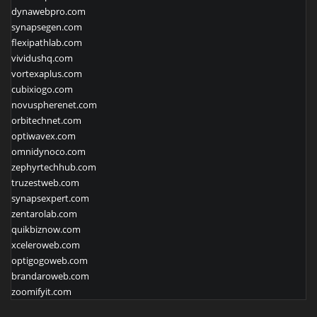
dynawebpro.com
synapsegen.com
flexipathlab.com
vividushq.com
vortexaplus.com
cubixiogo.com
novuspherenet.com
orbitechnet.com
optiwavex.com
omnidynoco.com
zephyrtechhub.com
truzestweb.com
synapsexpert.com
zentarolab.com
quikbiznow.com
xceleroweb.com
optigogoweb.com
brandaroweb.com
zoomifyit.com