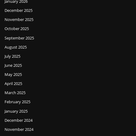
January 2026
December 2025
November 2025
October 2025
September 2025
August 2025
July 2025
June 2025
May 2025
April 2025
March 2025
February 2025
January 2025
December 2024
November 2024