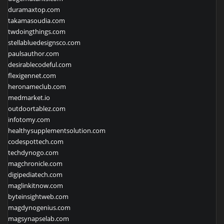
duramaxtop.com
takamasoudia.com
twdoingthings.com
stellabluedesignsco.com
paulsauthor.com
desirablecodeful.com
flexigennet.com
heronameclub.com
medmarket.io
outdoortablez.com
infotomy.com
healthysupplementsolution.com
codespottech.com
techdynogo.com
magchronicle.com
digipediatech.com
maglinkitnow.com
byteinsightweb.com
magdynogenius.com
magsynapselab.com