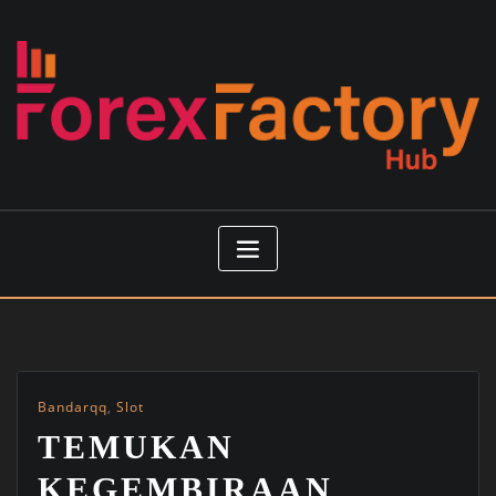
Skip
to
content
Bandarqq
,
Slot
TEMUKAN
KEGEMBIRAAN