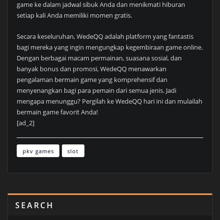
game ke dalam jadwal sibuk Anda dan menikmati hiburan
setiap kali Anda memiliki momen gratis.
Secara keseluruhan, WedeQQ adalah platform yang fantastis
bagi mereka yang ingin mengungkap kegembiraan game online.
Dengan berbagai macam permainan, suasana sosial, dan
banyak bonus dan promosi, WedeQQ menawarkan
pengalaman bermain game yang komprehensif dan
menyenangkan bagi para pemain dari semua jenis. Jadi
mengapa menunggu? Pergilah ke WedeQQ hari ini dan mulailah
bermain game favorit Anda!
[ad_2]
pkv games
slot
SEARCH