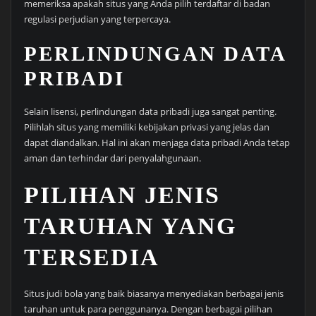
memeriksa apakah situs yang Anda pilih terdaftar di badan
regulasi perjudian yang terpercaya.
PERLINDUNGAN DATA
PRIBADI
Selain lisensi, perlindungan data pribadi juga sangat penting.
Pilihlah situs yang memiliki kebijakan privasi yang jelas dan
dapat diandalkan. Hal ini akan menjaga data pribadi Anda tetap
aman dan terhindar dari penyalahgunaan.
PILIHAN JENIS
TARUHAN YANG
TERSEDIA
Situs judi bola yang baik biasanya menyediakan berbagai jenis
taruhan untuk para penggunanya. Dengan berbagai pilihan