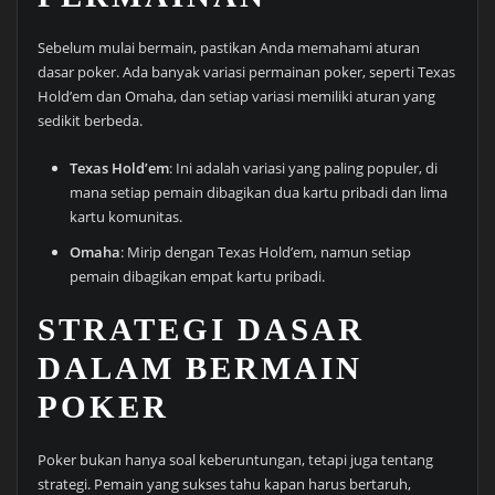
Sebelum mulai bermain, pastikan Anda memahami aturan
dasar poker. Ada banyak variasi permainan poker, seperti Texas
Hold’em dan Omaha, dan setiap variasi memiliki aturan yang
sedikit berbeda.
Texas Hold’em
: Ini adalah variasi yang paling populer, di
mana setiap pemain dibagikan dua kartu pribadi dan lima
kartu komunitas.
Omaha
: Mirip dengan Texas Hold’em, namun setiap
pemain dibagikan empat kartu pribadi.
STRATEGI DASAR
DALAM BERMAIN
POKER
Poker bukan hanya soal keberuntungan, tetapi juga tentang
strategi. Pemain yang sukses tahu kapan harus bertaruh,