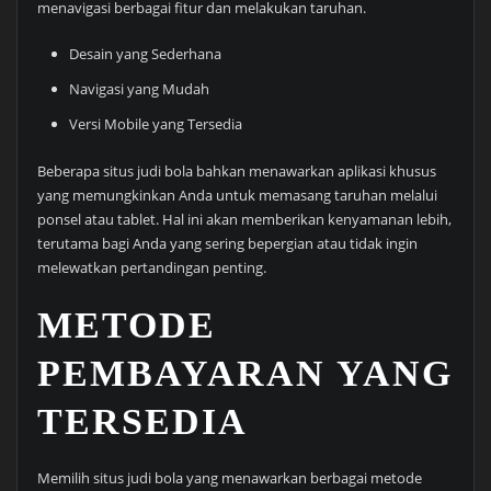
menavigasi berbagai fitur dan melakukan taruhan.
Desain yang Sederhana
Navigasi yang Mudah
Versi Mobile yang Tersedia
Beberapa situs judi bola bahkan menawarkan aplikasi khusus
yang memungkinkan Anda untuk memasang taruhan melalui
ponsel atau tablet. Hal ini akan memberikan kenyamanan lebih,
terutama bagi Anda yang sering bepergian atau tidak ingin
melewatkan pertandingan penting.
METODE
PEMBAYARAN YANG
TERSEDIA
Memilih situs judi bola yang menawarkan berbagai metode