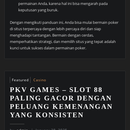
permainan Anda, karena hal ini bisa mengarah pada
keputusan yang buruk.
Dengan mengikuti panduan ini, Anda bisa mulai bermain poker
di situs terpercaya dengan lebih percaya diri dan siap
menghadapi tantangan. Bermain dengan cerdas,
memperhatikan strategi, dan memilih situs yang tepat adalah
kunci untuk sukses dalam permainan poker.
Featured
Casino
PKV GAMES – SLOT 88
PALING GACOR DENGAN
PELUANG KEMENANGAN
YANG KONSISTEN