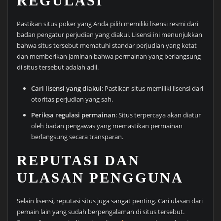
REGULASI
Pastikan situs poker yang Anda pilih memiliki lisensi resmi dari
badan pengatur perjudian yang diakui. Lisensi ini menunjukkan
bahwa situs tersebut mematuhi standar perjudian yang ketat
dan memberikan jaminan bahwa permainan yang berlangsung
di situs tersebut adalah adil.
Cari lisensi yang diakui
: Pastikan situs memiliki lisensi dari
otoritas perjudian yang sah.
Periksa regulasi permainan
: Situs terpercaya akan diatur
oleh badan pengawas yang memastikan permainan
berlangsung secara transparan.
REPUTASI DAN
ULASAN PENGGUNA
Selain lisensi, reputasi situs juga sangat penting. Cari ulasan dari
pemain lain yang sudah berpengalaman di situs tersebut.