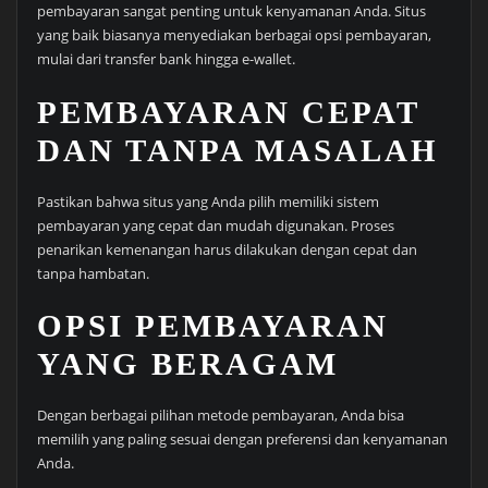
pembayaran sangat penting untuk kenyamanan Anda. Situs
yang baik biasanya menyediakan berbagai opsi pembayaran,
mulai dari transfer bank hingga e-wallet.
PEMBAYARAN CEPAT
DAN TANPA MASALAH
Pastikan bahwa situs yang Anda pilih memiliki sistem
pembayaran yang cepat dan mudah digunakan. Proses
penarikan kemenangan harus dilakukan dengan cepat dan
tanpa hambatan.
OPSI PEMBAYARAN
YANG BERAGAM
Dengan berbagai pilihan metode pembayaran, Anda bisa
memilih yang paling sesuai dengan preferensi dan kenyamanan
Anda.