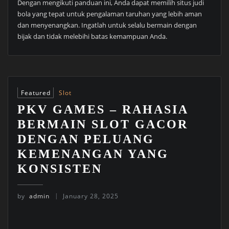
Dengan mengikuti panduan ini, Anda dapat memilih situs judi
bola yang tepat untuk pengalaman taruhan yang lebih aman
dan menyenangkan. Ingatlah untuk selalu bermain dengan
bijak dan tidak melebihi batas kemampuan Anda.
Featured
Slot
PKV GAMES – RAHASIA
BERMAIN SLOT GACOR
DENGAN PELUANG
KEMENANGAN YANG
KONSISTEN
by
admin
January 28, 2025