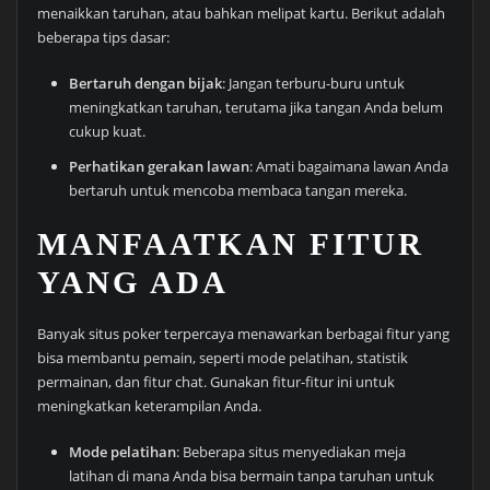
menaikkan taruhan, atau bahkan melipat kartu. Berikut adalah
beberapa tips dasar:
Bertaruh dengan bijak
: Jangan terburu-buru untuk
meningkatkan taruhan, terutama jika tangan Anda belum
cukup kuat.
Perhatikan gerakan lawan
: Amati bagaimana lawan Anda
bertaruh untuk mencoba membaca tangan mereka.
MANFAATKAN FITUR
YANG ADA
Banyak situs poker terpercaya menawarkan berbagai fitur yang
bisa membantu pemain, seperti mode pelatihan, statistik
permainan, dan fitur chat. Gunakan fitur-fitur ini untuk
meningkatkan keterampilan Anda.
Mode pelatihan
: Beberapa situs menyediakan meja
latihan di mana Anda bisa bermain tanpa taruhan untuk