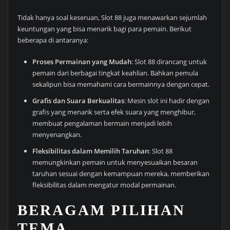
Tidak hanya soal keseruan, Slot 88 juga menawarkan sejumlah
keuntungan yang bisa menarik bagi para pemain. Berikut
beberapa di antaranya:
Proses Permainan yang Mudah
: Slot 88 dirancang untuk
pemain dari berbagai tingkat keahlian. Bahkan pemula
sekalipun bisa memahami cara bermainnya dengan cepat.
Grafis dan Suara Berkualitas
: Mesin slot ini hadir dengan
grafis yang menarik serta efek suara yang menghibur,
membuat pengalaman bermain menjadi lebih
menyenangkan.
Fleksibilitas dalam Memilih Taruhan
: Slot 88
memungkinkan pemain untuk menyesuaikan besaran
taruhan sesuai dengan kemampuan mereka, memberikan
fleksibilitas dalam mengatur modal permainan.
BERAGAM PILIHAN
TEMA