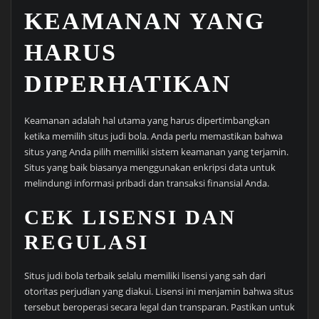
KEAMANAN YANG
HARUS
DIPERHATIKAN
Keamanan adalah hal utama yang harus dipertimbangkan
ketika memilih situs judi bola. Anda perlu memastikan bahwa
situs yang Anda pilih memiliki sistem keamanan yang terjamin.
Situs yang baik biasanya menggunakan enkripsi data untuk
melindungi informasi pribadi dan transaksi finansial Anda.
CEK LISENSI DAN
REGULASI
Situs judi bola terbaik selalu memiliki lisensi yang sah dari
otoritas perjudian yang diakui. Lisensi ini menjamin bahwa situs
tersebut beroperasi secara legal dan transparan. Pastikan untuk