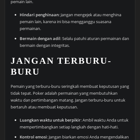
pemain lain.
Hindari penghinaan
: Jangan mengejek atau menghina
pemain lain, karena ini bisa mengganggu suasana
permainan.
Bermain dengan adil
: Selalu patuhi aturan permainan dan
bermain dengan integritas.
JANGAN TERBURU-
BURU
Pemain yang terburu-buru seringkali membuat keputusan yang
tidak tepat. Poker adalah permainan yang membutuhkan
waktu dan pertimbangan matang. Jangan terburu-buru untuk
bertaruh atau membuat keputusan.
Luangkan waktu untuk berpikir
: Ambil waktu Anda untuk
mempertimbangkan setiap langkah dengan hati-hati.
Kontrol emosi
: Jangan biarkan emosi Anda mengendalikan