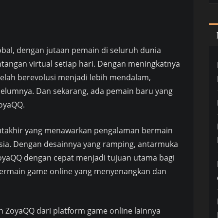
bal, dengan jutaan pemain di seluruh dunia
antangan virtual setiap hari. Dengan meningkatnya
 telah berevolusi menjadi lebih mendalam,
ebelumnya. Dan sekarang, ada pemain baru yang
ZoyaQQ.
utakhir yang menawarkan pengalaman bermain
usia. Dengan desainnya yang ramping, antarmuka
ZoyaQQ dengan cepat menjadi tujuan utama bagi
ermain game online yang menyenangkan dan
 ZoyaQQ dari platform game online lainnya