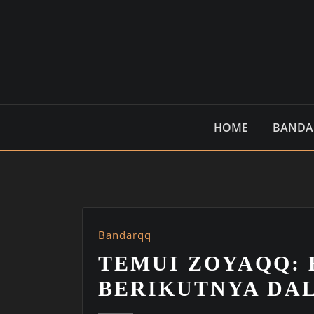
Skip
to
content
HOME
BANDA
Bandarqq
TEMUI ZOYAQQ: 
BERIKUTNYA DA