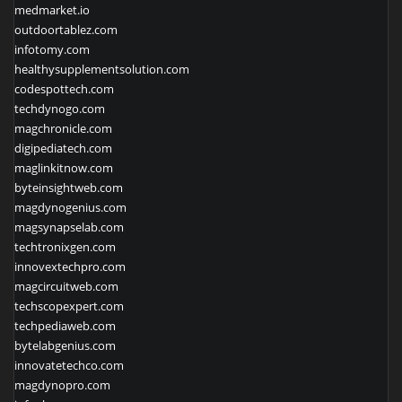
medmarket.io
outdoortablez.com
infotomy.com
healthysupplementsolution.com
codespottech.com
techdynogo.com
magchronicle.com
digipediatech.com
maglinkitnow.com
byteinsightweb.com
magdynogenius.com
magsynapselab.com
techtronixgen.com
innovextechpro.com
magcircuitweb.com
techscopexpert.com
techpediaweb.com
bytelabgenius.com
innovatetechco.com
magdynopro.com