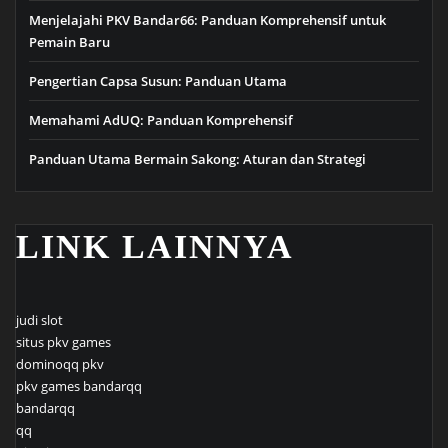
Menjelajahi PKV Bandar66: Panduan Komprehensif untuk
Pemain Baru
Pengertian Capsa Susun: Panduan Utama
Memahami AdUQ: Panduan Komprehensif
Panduan Utama Bermain Sakong: Aturan dan Strategi
LINK LAINNYA
judi slot
situs pkv games
dominoqq pkv
pkv games bandarqq
bandarqq
qq