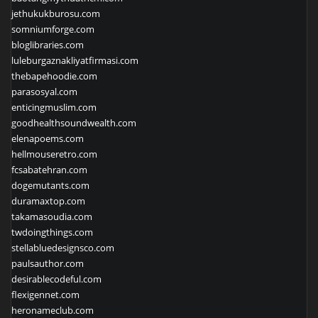
jethukukburosu.com
somniumforge.com
bloglibraries.com
luleburgaznakliyatfirmasi.com
thebapehoodie.com
parasosyal.com
enticingmuslim.com
goodhealthsoundwealth.com
elenapoems.com
hellmouseretro.com
fcsabatehran.com
dogemutants.com
duramaxtop.com
takamasoudia.com
twdoingthings.com
stellabluedesignsco.com
paulsauthor.com
desirablecodeful.com
flexigennet.com
heronameclub.com