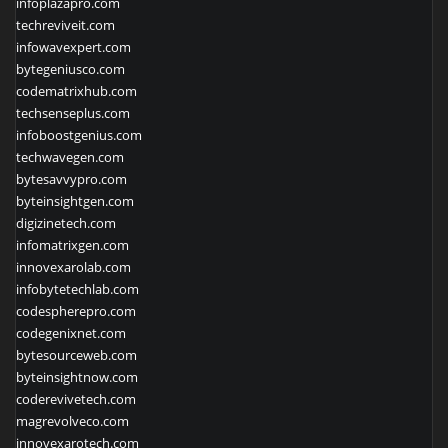
infoplazapro.com
techreviveit.com
infowavexpert.com
bytegeniusco.com
codematrixhub.com
techsenseplus.com
infoboostgenius.com
techwavegen.com
bytesavvypro.com
byteinsightgen.com
digizinetech.com
infomatrixgen.com
innovexarolab.com
infobytetechlab.com
codespherepro.com
codegenixnet.com
bytesourceweb.com
byteinsightnow.com
coderevivetech.com
magrevolveco.com
innovexarotech.com