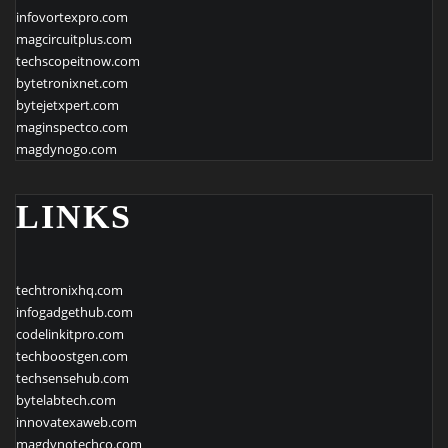
infovortexpro.com
magcircuitplus.com
techscopeitnow.com
bytetronixnet.com
bytejetxpert.com
maginspectco.com
magdynogo.com
LINKS
techtronixhq.com
infogadgethub.com
codelinkitpro.com
techboostgen.com
techsensehub.com
bytelabtech.com
innovatexaweb.com
magdynotechco.com