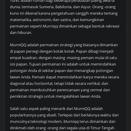
Turki, adalah rumah bagi beberapa peradaban paling awal di
dunia, termasuk Sumeria, Babilonia, dan Asyur. Orang -orang
kuno ini dikenal karena pengetahuan canggih mereka tentang
matematika, astronomi, dan sastra, dan kemungkinan
permainan seperti Murniqq dimainkan sebagai bentuk rekreasi
dan hiburan.
MurniQQ adalah permainan strategi yang biasanya dimainkan
di papan persegi dengan kotak kotak. Papan dibagi menjadi
empat kuadran, dengan masing -masing pemain mulai di satu
sisi papan. Tujuan permainan ini adalah untuk memindahkan
potongan Anda di sekitar papan dan menangkap potongan
lawan Anda. Pemain dapat memindahkan karya mereka secara
diagonal atau horizontal, tetapi tidak secara vertikal, dan
permainan membutuhkan perencanaan yang cermat dan
pemikiran strategis untuk mengalahkan lawan Anda.
Salah satu aspek paling menarik dari MurniQQ adalah
popularitasnya yang abadi. Terlepas dari berlalunya waktu dan
munculnya teknologi modern, Murniqq terus dimainkan dan
dinikmati oleh orang -orang dari segala usia di Timur Tengah