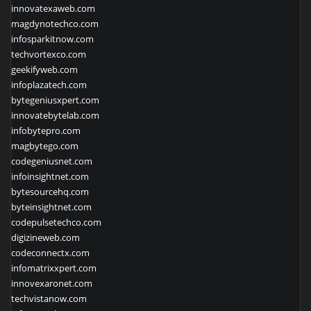
innovatexaweb.com
magdynotechco.com
infosparkitnow.com
techvortexco.com
geekifyweb.com
infoplazatech.com
bytegeniusxpert.com
innovatebytelab.com
infobytepro.com
magbytego.com
codegeniusnet.com
infoinsightnet.com
bytesourcehq.com
byteinsightnet.com
codepulsetechco.com
digizineweb.com
codeconnectx.com
infomatrixxpert.com
innovexaronet.com
techvistanow.com