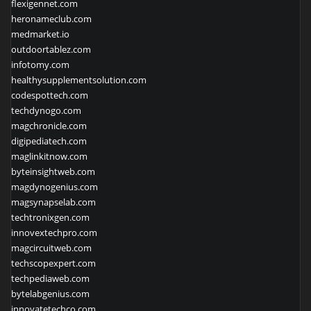
flexigennet.com
heronameclub.com
medmarket.io
outdoortablez.com
infotomy.com
healthysupplementsolution.com
codespottech.com
techdynogo.com
magchronicle.com
digipediatech.com
maglinkitnow.com
byteinsightweb.com
magdynogenius.com
magsynapselab.com
techtronixgen.com
innovextechpro.com
magcircuitweb.com
techscopexpert.com
techpediaweb.com
bytelabgenius.com
innovatetechco.com