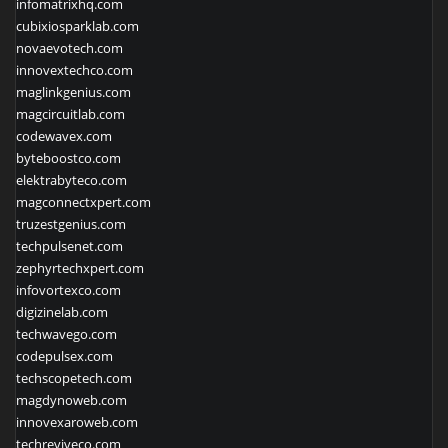
infomatrixhq.com
cubixiosparklab.com
novaevotech.com
innovextechco.com
maglinkgenius.com
magcircuitlab.com
codewavex.com
byteboostco.com
elektrabyteco.com
magconnectxpert.com
truzestgenius.com
techpulsenet.com
zephyrtechxpert.com
infovortexco.com
digizinelab.com
techwavego.com
codepulsex.com
techscopetech.com
magdynoweb.com
innovexaroweb.com
techreviveco.com