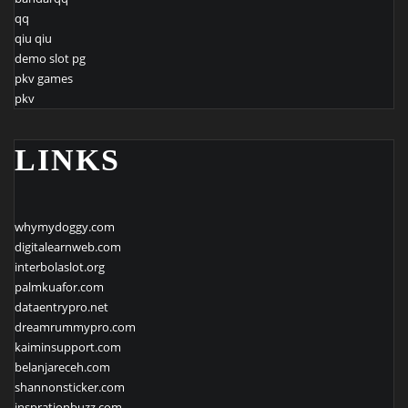
qq
qiu qiu
demo slot pg
pkv games
pkv
LINKS
whymydoggy.com
digitalearnweb.com
interbolaslot.org
palmkuafor.com
dataentrypro.net
dreamrummypro.com
kaiminsupport.com
belanjareceh.com
shannonsticker.com
insprationbuzz.com