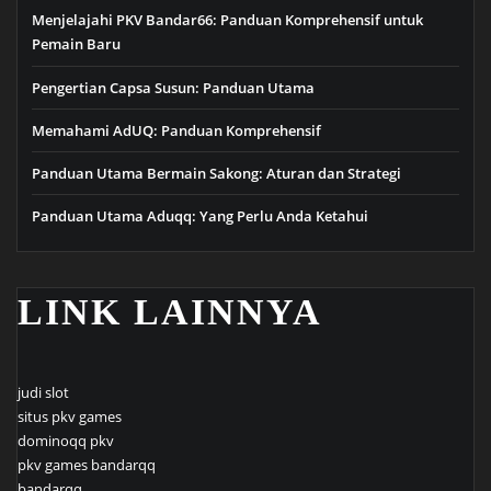
Menjelajahi PKV Bandar66: Panduan Komprehensif untuk
Pemain Baru
Pengertian Capsa Susun: Panduan Utama
Memahami AdUQ: Panduan Komprehensif
Panduan Utama Bermain Sakong: Aturan dan Strategi
Panduan Utama Aduqq: Yang Perlu Anda Ketahui
LINK LAINNYA
judi slot
situs pkv games
dominoqq pkv
pkv games bandarqq
bandarqq