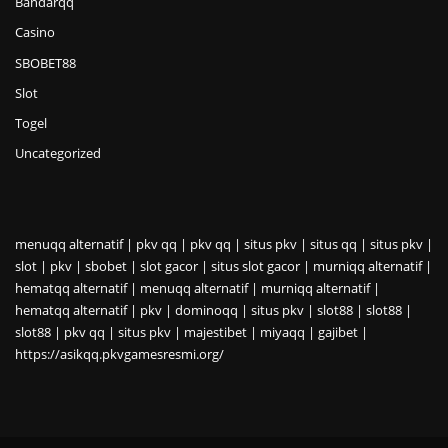
Bandarqq
Casino
SBOBET88
Slot
Togel
Uncategorized
menuqq alternatif
|
pkv qq
|
pkv qq
|
situs pkv
|
situs qq
|
situs pkv
|
slot
|
pkv
|
sbobet
|
slot gacor
|
situs slot gacor
|
murniqq alternatif
|
hematqq alternatif
|
menuqq alternatif
|
murniqq alternatif
|
hematqq alternatif
|
pkv
|
dominoqq
|
situs pkv
|
slot88
|
slot88
|
slot88
|
pkv qq
|
situs pkv
|
majestibet
|
miyaqq
|
gajibet
|
https://asikqq.pkvgamesresmi.org/