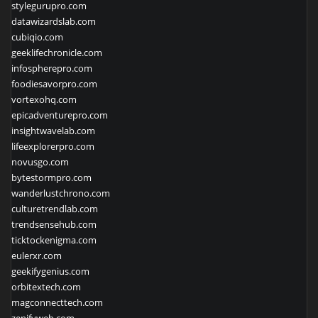
stylegurupro.com
datawizardslab.com
cubiqio.com
geeklifechronicle.com
infospherepro.com
foodiesavorpro.com
vortexohq.com
epicadventurepro.com
insightwavelab.com
lifeexplorerpro.com
novusgo.com
bytestormpro.com
wanderlustchrono.com
culturetrendlab.com
trendsensehub.com
ticktockenigma.com
eulerxr.com
geekifygenius.com
orbitextech.com
magconnecttech.com