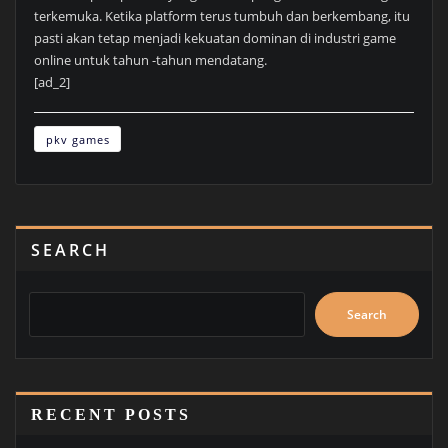
terkemuka. Ketika platform terus tumbuh dan berkembang, itu
pasti akan tetap menjadi kekuatan dominan di industri game
online untuk tahun -tahun mendatang.
[ad_2]
pkv games
SEARCH
Search
RECENT POSTS