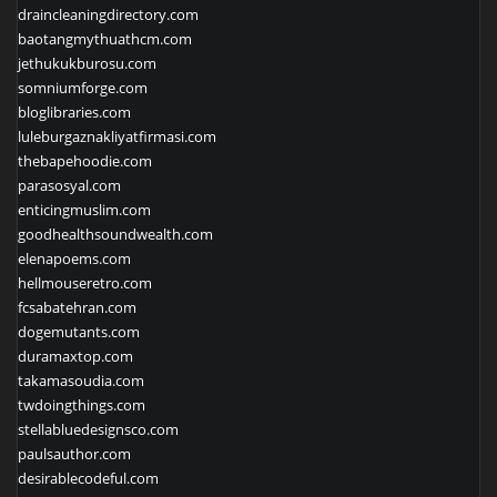
draincleaningdirectory.com
baotangmythuathcm.com
jethukukburosu.com
somniumforge.com
bloglibraries.com
luleburgaznakliyatfirmasi.com
thebapehoodie.com
parasosyal.com
enticingmuslim.com
goodhealthsoundwealth.com
elenapoems.com
hellmouseretro.com
fcsabatehran.com
dogemutants.com
duramaxtop.com
takamasoudia.com
twdoingthings.com
stellabluedesignsco.com
paulsauthor.com
desirablecodeful.com