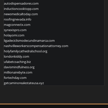
autodispensadores.com
inductioncooktopp.com
newsmedicaltoday.com
roofingnevada.info
magconnectx.com
synexispro.com
holayomi.com
ligadeciclismodecundinamarca.com
nashvilleworkerscompensationattorney.com
holyfamilycathedralschool.org
londonkiddy.com
ufabetcoaching.biz
davismindfulness.org
millionairebyte.com
fortechday.com
getcaminorealestateusa.xyz