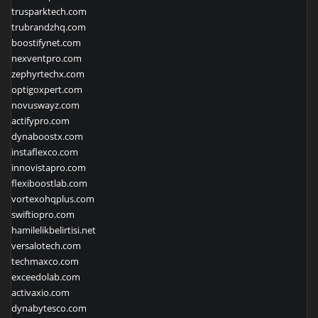
trusparktech.com
trubrandzhq.com
boostifynet.com
nexventpro.com
zephyrtechx.com
optigoxpert.com
novuswayz.com
actifypro.com
dynaboostx.com
instaflexco.com
innovistapro.com
flexiboostlab.com
vortexohqplus.com
swiftiopro.com
hamilelikbelirtisi.net
versalotech.com
techmaxco.com
exceedolab.com
activaxio.com
dynabytesco.com