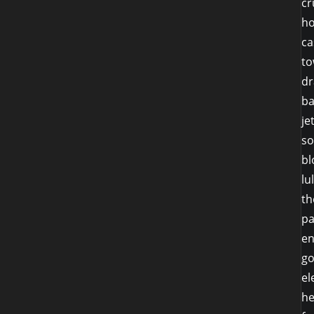
cr
ho
ca
t
dr
b
je
s
bl
lu
th
pa
en
go
e
he