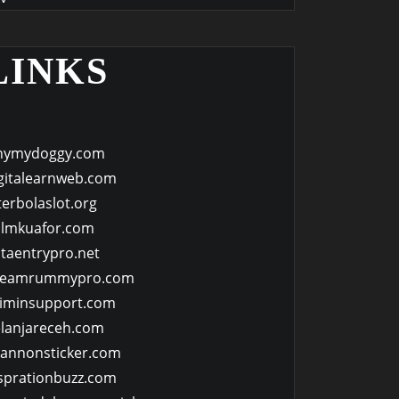
LINKS
hymydoggy.com
gitalearnweb.com
terbolaslot.org
lmkuafor.com
taentrypro.net
reamrummypro.com
iminsupport.com
lanjareceh.com
annonsticker.com
sprationbuzz.com