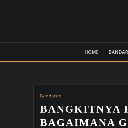
Skip
to
content
HOME
BANDA
Bandarqq
BANGKITNYA 
BAGAIMANA G