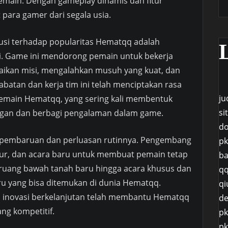
 pemain. Dengan gameplay dinamis dan fitur
 para gamer dari segala usia.
busi terhadap popularitas Hematqq adalah
i. Game ini mendorong pemain untuk bekerja
aikan misi, mengalahkan musuh yang kuat, dan
batan dan kerja tim ini telah menciptakan rasa
ju
pemain Hematqq, yang sering kali membentuk
si
angan dan berbagi pengalaman dalam game.
d
h pembaruan dan perluasan rutinnya. Pengembang
pk
tur, dan acara baru untuk membuat pemain tetap
b
n ruang bawah tanah baru hingga acara khusus dan
q
aru yang bisa ditemukan di dunia Hematqq.
qi
inovasi berkelanjutan telah membantu Hematqq
de
ng kompetitif.
pk
pk