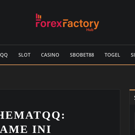
RQQ
SLOT
CASINO
SBOBET88
TOGEL
S
HEMATQQ:
AME INI