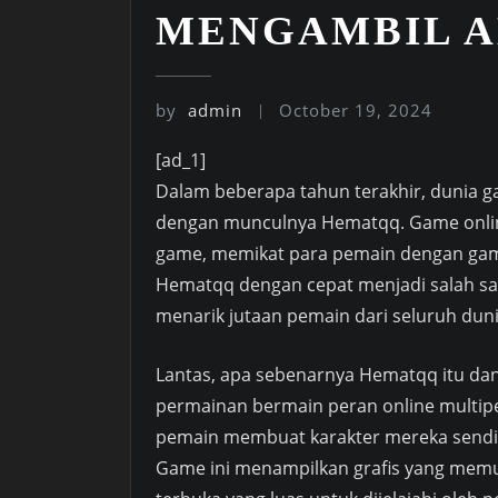
MENGAMBIL A
by
admin
October 19, 2024
[ad_1]
Dalam beberapa tahun terakhir, dunia g
dengan munculnya Hematqq. Game onlin
game, memikat para pemain dengan gamep
Hematqq dengan cepat menjadi salah satu
menarik jutaan pemain dari seluruh duni
Lantas, apa sebenarnya Hematqq itu da
permainan bermain peran online mult
pemain membuat karakter mereka sendiri
Game ini menampilkan grafis yang memu