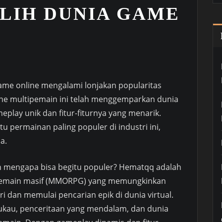
LIH DUNIA GAME
ame online mengalami lonjakan popularitas
e multipemain ini telah menggemparkan dunia
lay unik dan fitur-fiturnya yang menarik.
 permainan paling populer di industri ini,
a.
n mengapa bisa begitu populer? Hematqq adalah
ipemain masif (MMORPG) yang memungkinkan
 dan memulai pencarian epik di dunia virtual.
kau, penceritaan yang mendalam, dan dunia