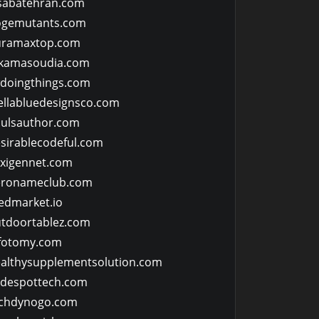
sabatehran.com
ogemutants.com
uramaxtop.com
kamasoudia.com
doingthings.com
ellabluedesignsco.com
ulsauthor.com
sirablecodeful.com
exigennet.com
eronameclub.com
dmarket.io
tdoortablez.com
fotomy.com
althysupplementsolution.com
despottech.com
echdynogo.com