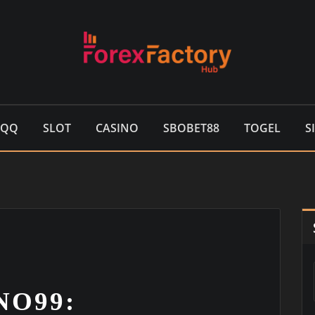
RQQ
SLOT
CASINO
SBOBET88
TOGEL
S
O99: