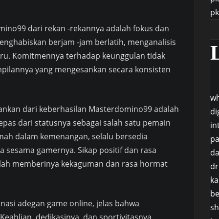
pk
ino99 dari rekan -rekannya adalah fokus dan
enghabiskan berjam -jam berlatih, menganalisis
ru. Komitmennya terhadap keunggulan tidak
nampilannya yang mengesankan secara konsisten
w
ankan dari keberhasilan Masterdomino99 adalah
di
lepas dari statusnya sebagai salah satu pemain
in
ramah dalam kemenangan, selalu bersedia
pa
sesama gamernya. Sikap positif dan rasa
da
elah memberinya kekaguman dan rasa hormat
d
ka
be
asi adegan game online, jelas bahwa
sh
eahlian, dedikasinya, dan sportivitasnya