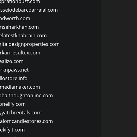
sprationbuzz.com
sseiodebarcoarraial.com
ndworth.com
amseharkhan.com
elatestkhabrain.com
gitaldesignproperties.com
rkariresultex.com
alizo.com
rknpaws.net
llostore.info
smediamaker.com
obalthoughtonline.com
neiify.com
yatchrentals.com
alomcandlestores.com
ekifyit.com