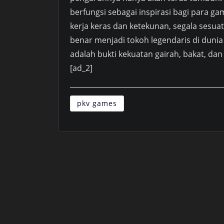
berfungsi sebagai inspirasi bagi para
kerja keras dan ketekunan, segala sesua
benar menjadi tokoh legendaris di duni
adalah bukti kekuatan gairah, bakat, dan
[ad_2]
pkv games