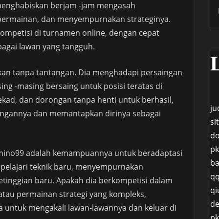
 menghabiskan berjam -jam mengasah
permainan, dan menyempurnakan strateginya.
kompetisi di turnamen online, dengan cepat
agai lawan yang tangguh.
an tanpa tantangan. Dia menghadapi persaingan
ing -masing bersaing untuk posisi teratas di
tekad, dan dorongan tanpa henti untuk berhasil,
ju
gannya dan memantapkan dirinya sebagai
si
d
pk
omino99 adalah kemampuannya untuk beradaptasi
b
mpelajari teknik baru, menyempurnakan
q
etinggian baru. Apakah dia berkompetisi dalam
qi
tau permainan strategi yang kompleks,
de
untuk mengakali lawan-lawannya dan keluar di
pk