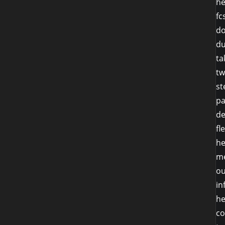
he
fc
d
d
ta
tw
st
pa
de
fl
h
me
ou
in
he
co