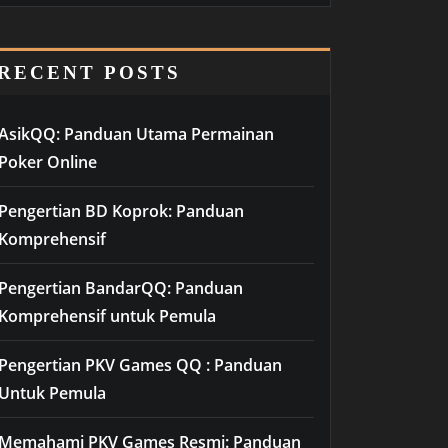
RECENT POSTS
AsikQQ: Panduan Utama Permainan
Poker Online
Pengertian BD Koprok: Panduan
Komprehensif
Pengertian BandarQQ: Panduan
Komprehensif untuk Pemula
Pengertian PKV Games QQ : Panduan
Untuk Pemula
Memahami PKV Games Resmi: Panduan