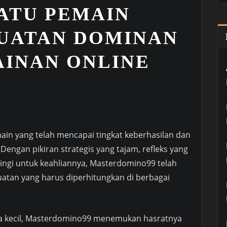
ATU PEMAIN
UATAN DOMINAN
INAN ONLINE
ain yang telah mencapai tingkat keberhasilan dan
Dengan pikiran strategis yang tajam, refleks yang
ndingi untuk keahliannya, Masterdomino99 telah
uatan yang harus diperhitungkan di berbagai
ota kecil, Masterdomino99 menemukan hasratnya