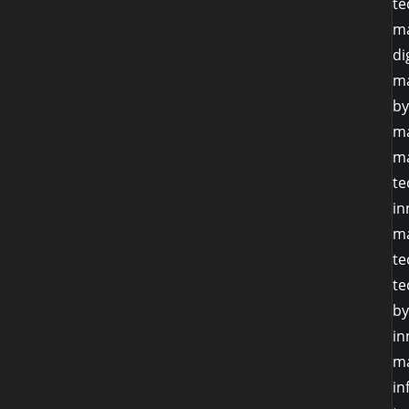
t
ma
di
ma
by
m
m
te
in
ma
te
te
by
in
m
in