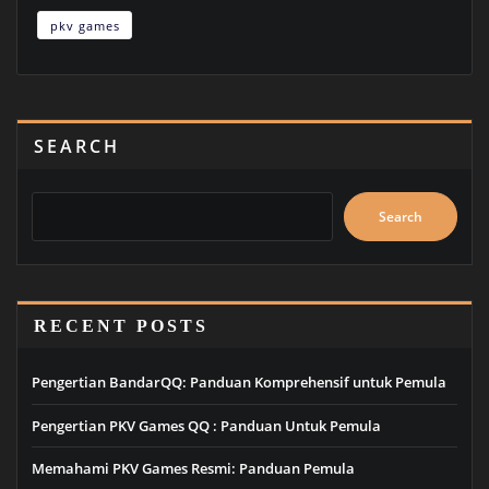
pkv games
SEARCH
Search
RECENT POSTS
Pengertian BandarQQ: Panduan Komprehensif untuk Pemula
Pengertian PKV Games QQ : Panduan Untuk Pemula
Memahami PKV Games Resmi: Panduan Pemula