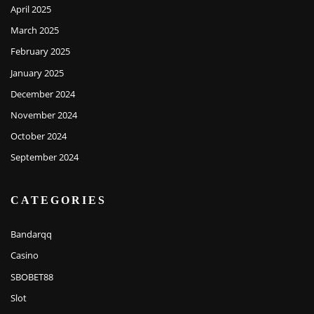
April 2025
March 2025
February 2025
January 2025
December 2024
November 2024
October 2024
September 2024
CATEGORIES
Bandarqq
Casino
SBOBET88
Slot