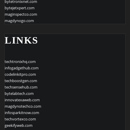
bytetronixnet.com
bytejetxpert.com
maginspectco.com
magdynogo.com
LINKS
techtronixhq.com
infogadgethub.com
codelinkitpro.com
techboostgen.com
techsensehub.com
bytelabtech.com
innovatexaweb.com
magdynotechco.com
infosparkitnow.com
techvortexco.com
geekifyweb.com