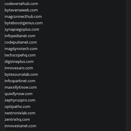
codeversehub.com
byteverseweb.com
magconnecthub.com
byteboostgenius.com
synapsegoplus.com
infopedianet.com
codepulsenet.com
magdynotech.com
techscopehq.com
digizineplus.com
innovexaro.com
bytesourcelab.com
infosparknet.com
maxxifyitnow.com
quixifynow.com
zephyruspro.com
optipathx.com
nextronixlab.com
zentrixhq.com
innovestanet.com