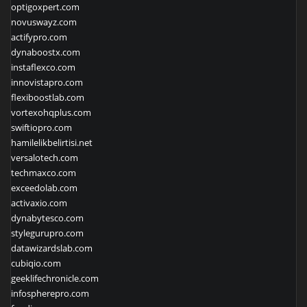
optigoxpert.com
novuswayz.com
actifypro.com
dynaboostx.com
instaflexco.com
innovistapro.com
flexiboostlab.com
vortexohqplus.com
swiftiopro.com
hamilelikbelirtisi.net
versalotech.com
techmaxco.com
exceedolab.com
activaxio.com
dynabytesco.com
stylegurupro.com
datawizardslab.com
cubiqio.com
geeklifechronicle.com
infospherepro.com