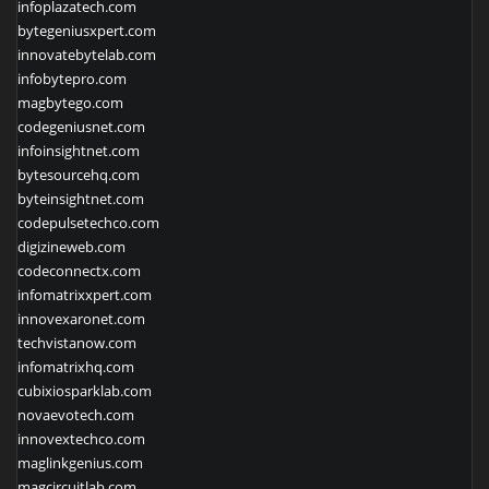
infoplazatech.com
bytegeniusxpert.com
innovatebytelab.com
infobytepro.com
magbytego.com
codegeniusnet.com
infoinsightnet.com
bytesourcehq.com
byteinsightnet.com
codepulsetechco.com
digizineweb.com
codeconnectx.com
infomatrixxpert.com
innovexaronet.com
techvistanow.com
infomatrixhq.com
cubixiosparklab.com
novaevotech.com
innovextechco.com
maglinkgenius.com
magcircuitlab.com