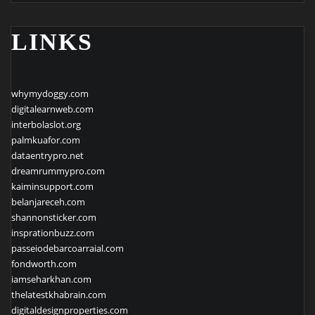
LINKS
whymydoggy.com
digitalearnweb.com
interbolaslot.org
palmkuafor.com
dataentrypro.net
dreamrummypro.com
kaiminsupport.com
belanjareceh.com
shannonsticker.com
insprationbuzz.com
passeiodebarcoarraial.com
fondworth.com
iamseharkhan.com
thelatestkhabrain.com
digitaldesignproperties.com