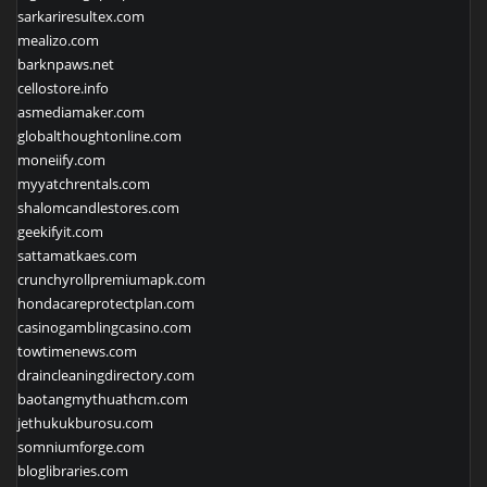
sarkariresultex.com
mealizo.com
barknpaws.net
cellostore.info
asmediamaker.com
globalthoughtonline.com
moneiify.com
myyatchrentals.com
shalomcandlestores.com
geekifyit.com
sattamatkaes.com
crunchyrollpremiumapk.com
hondacareprotectplan.com
casinogamblingcasino.com
towtimenews.com
draincleaningdirectory.com
baotangmythuathcm.com
jethukukburosu.com
somniumforge.com
bloglibraries.com