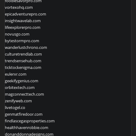
foodiesavorpro.com
vortexohq.com
epicadventurepro.com
insightwavelab.com
lifeexplorerpro.com
novusgo.com
bytestormpro.com
wanderlustchrono.com
culturetrendlab.com
trendsensehub.com
ticktockenigma.com
eulerxr.com
geekifygenius.com
orbitextech.com
magconnecttech.com
zenifyweb.com
livetogel.co
genmatfiredoor.com
findlascegasproperties.com
healthhavenrobbie.com
donanddonnadesigns.com