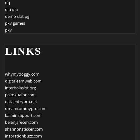
qq
qiu qiu
demo slot pg
pkv games
pkv
LINKS
whymydoggy.com
digitalearnweb.com
interbolaslot.org
palmkuafor.com
dataentrypro.net
dreamrummypro.com
kaiminsupport.com
belanjareceh.com
shannonsticker.com
insprationbuzz.com