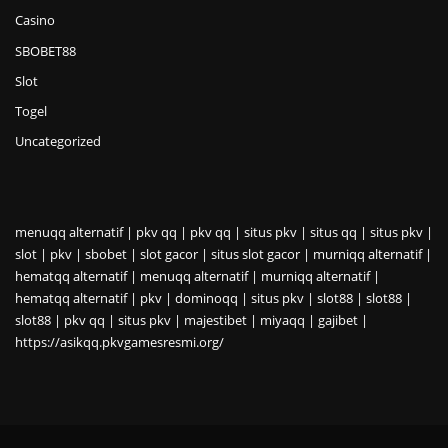
Casino
SBOBET88
Slot
Togel
Uncategorized
menuqq alternatif
|
pkv qq
|
pkv qq
|
situs pkv
|
situs qq
|
situs pkv
|
slot
|
pkv
|
sbobet
|
slot gacor
|
situs slot gacor
|
murniqq alternatif
|
hematqq alternatif
|
menuqq alternatif
|
murniqq alternatif
|
hematqq alternatif
|
pkv
|
dominoqq
|
situs pkv
|
slot88
|
slot88
|
slot88
|
pkv qq
|
situs pkv
|
majestibet
|
miyaqq
|
gajibet
|
https://asikqq.pkvgamesresmi.org/