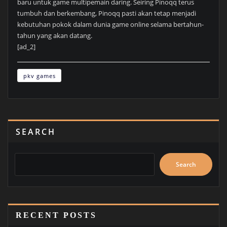
baru untuk game multipemain daring. Seiring Pinoqq terus
tumbuh dan berkembang, Pinoqq pasti akan tetap menjadi
kebutuhan pokok dalam dunia game online selama bertahun-
tahun yang akan datang.
[ad_2]
pkv games
SEARCH
Search
RECENT POSTS