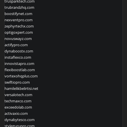
trusparktech.com
trubrandzhq.com
boostifynet.com
nexventpro.com
zephyrtechx.com
optigoxpert.com
novuswayz.com
actifypro.com
dynaboostx.com
instaflexco.com
innovistapro.com
flexiboostlab.com
vortexohqplus.com
swiftiopro.com
hamilelikbelirtisi.net
versalotech.com
techmaxco.com
exceedolab.com
activaxio.com
dynabytesco.com
stylegurupro.com