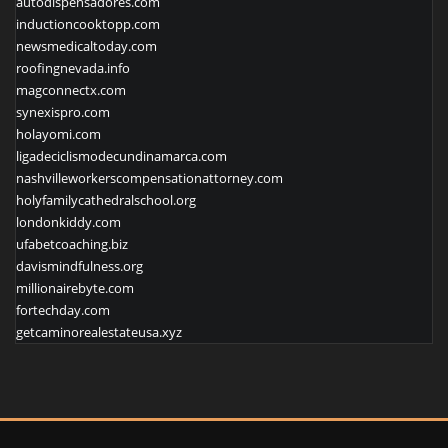
autodispensadores.com
inductioncooktopp.com
newsmedicaltoday.com
roofingnevada.info
magconnectx.com
synexispro.com
holayomi.com
ligadeciclismodecundinamarca.com
nashvilleworkerscompensationattorney.com
holyfamilycathedralschool.org
londonkiddy.com
ufabetcoaching.biz
davismindfulness.org
millionairebyte.com
fortechday.com
getcaminorealestateusa.xyz