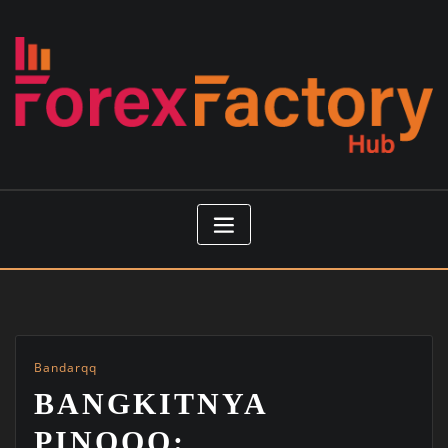
Skip
to
content
Bandarqq
BANGKITNYA
PINOQQ: