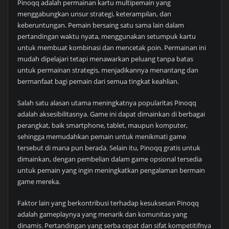
Pinoqq adalah permainan kartu multipemain yang
menggabungkan unsur strategi, keterampilan, dan
keberuntungan. Pemain bersaing satu sama lain dalam
pertandingan waktu nyata, menggunakan setumpuk kartu
untuk membuat kombinasi dan mencetak poin. Permainan ini
mudah dipelajari tetapi menawarkan peluang tanpa batas
untuk permainan strategis, menjadikannya menantang dan
bermanfaat bagi pemain dari semua tingkat keahlian.
Salah satu alasan utama meningkatnya popularitas Pinoqq
adalah aksesibilitasnya. Game ini dapat dimainkan di berbagai
perangkat, baik smartphone, tablet, maupun komputer,
sehingga memudahkan pemain untuk menikmati game
tersebut di mana pun berada. Selain itu, Pinoqq gratis untuk
dimainkan, dengan pembelian dalam game opsional tersedia
untuk pemain yang ingin meningkatkan pengalaman bermain
game mereka.
Faktor lain yang berkontribusi terhadap kesuksesan Pinoqq
adalah gameplaynya yang menarik dan komunitas yang
dinamis. Pertandingan yang serba cepat dan sifat kompetitifnya