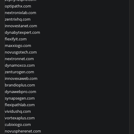
optipathx.com
nextronixlab.com
zentrixhq.com
innovestanet.com
dynabytexpert.com
flexifyit.com
maxxiogo.com
novusgotech.com
nextronnet.com
dynamoxco.com
zenturogen.com
innovexaweb.com
brandioplus.com
dynawebpro.com
synapsegen.com
flexipathlab.com
vividushq.com
vortexaplus.com
cubixiogo.com
novuspherenet.com