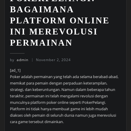
BAGAIMANA
PLATFORM ONLINE
INI MEREVOLUSI
PERMAINAN
by
admin
November 2, 2024
[ad_1]
Poker adalah permainan yang telah ada selama berabad-abad,
memikat para pemain dengan perpaduan keterampilan,
strategi, dan keberuntungan. Namun dalam beberapa tahun
terakhir, permainan ini telah mengalami revolusi dengan
munculnya platform poker online seperti PokerPelangi.
Platform ini tidak hanya membuat game ini lebih mudah
diakses oleh pemain di seluruh dunia namun juga merevolusi
cara game tersebut dimainkan.