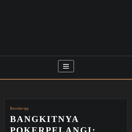
Skip
to
content
Bandarqq
BANGKITNYA
POKERPELANGI: