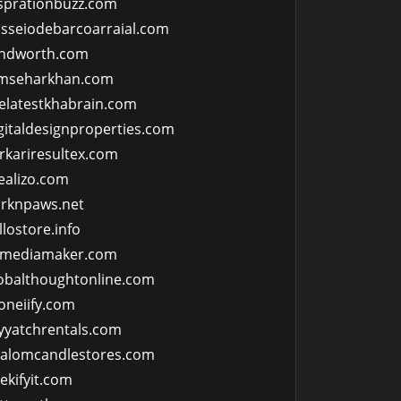
sprationbuzz.com
sseiodebarcoarraial.com
ndworth.com
amseharkhan.com
elatestkhabrain.com
gitaldesignproperties.com
rkariresultex.com
alizo.com
rknpaws.net
llostore.info
smediamaker.com
obalthoughtonline.com
neiify.com
yatchrentals.com
alomcandlestores.com
ekifyit.com