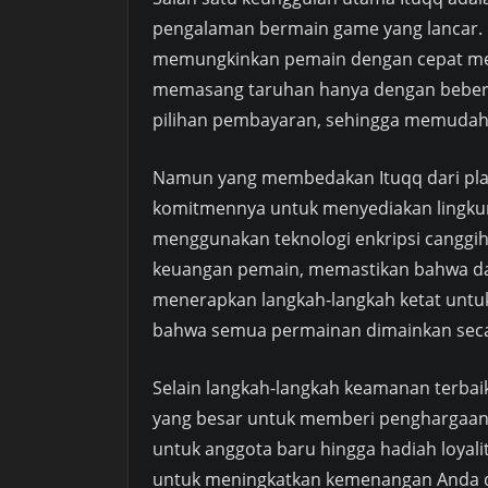
pengalaman bermain game yang lancar. P
memungkinkan pemain dengan cepat me
memasang taruhan hanya dengan beberapa
pilihan pembayaran, sehingga memudah
Namun yang membedakan Ituqq dari plat
komitmennya untuk menyediakan lingkun
menggunakan teknologi enkripsi canggih
keuangan pemain, memastikan bahwa data
menerapkan langkah-langkah ketat unt
bahwa semua permainan dimainkan secar
Selain langkah-langkah keamanan terba
yang besar untuk memberi penghargaan
untuk anggota baru hingga hadiah loyali
untuk meningkatkan kemenangan Anda