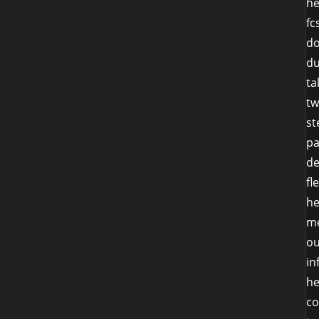
he
fc
d
d
ta
tw
st
pa
de
fl
h
me
ou
in
he
co