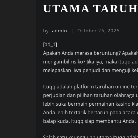
UTAMA TARUH
by
admin
October 26, 2025
[ad_1]
Apakah Anda merasa beruntung? Apakah 
mengambil risiko? Jika iya, maka Ituqq a
melepaskan jiwa penjudi dan menguji ke
Ituqq adalah platform taruhan online
perjudian dan pilihan taruhan olahraga 
lebih suka bermain permainan kasino klasi
Anda lebih tertarik bertaruh pada acara 
balap kuda, Ituqq siap membantu Anda.
Salah satu keunggulan utama Ituqq ad