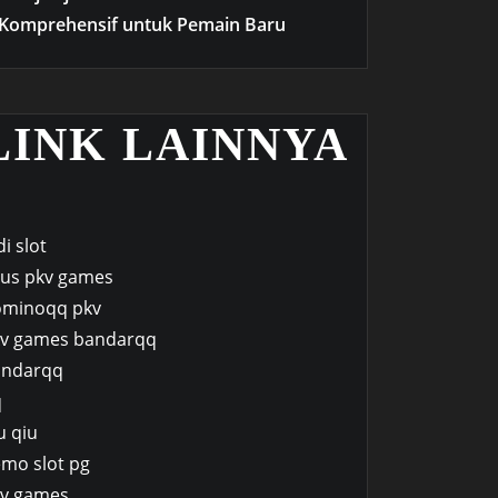
Komprehensif untuk Pemain Baru
LINK LAINNYA
di slot
tus pkv games
ominoqq pkv
v games bandarqq
andarqq
q
u qiu
mo slot pg
v games