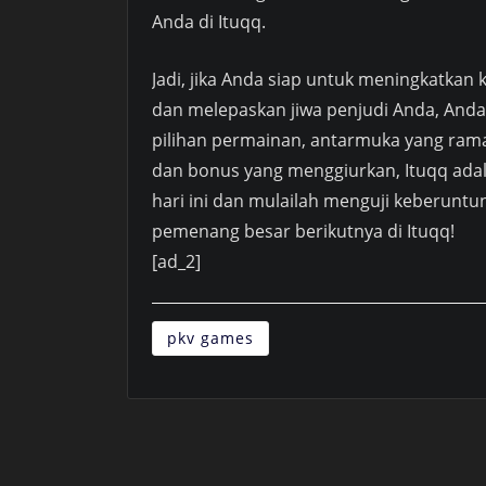
Anda di Ituqq.
Jadi, jika Anda siap untuk meningkatkan 
dan melepaskan jiwa penjudi Anda, And
pilihan permainan, antarmuka yang ram
dan bonus yang menggiurkan, Ituqq adal
hari ini dan mulailah menguji keberuntu
pemenang besar berikutnya di Ituqq!
[ad_2]
pkv games