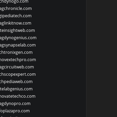
echdynogo.com
gchronicle.com
gipediatech.com
glinkitnow.com
teinsightweb.com
agdynogenius.com
agsynapselab.com
chtronixgen.com
novextechpro.com
gcircuitweb.com
chscopexpert.com
chpediaweb.com
telabgenius.com
novatetechco.com
agdynopro.com
foplazapro.com