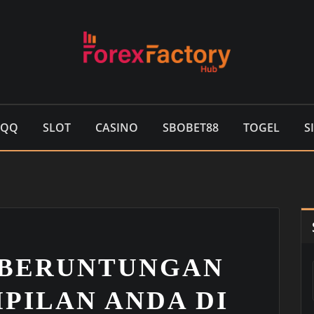
RQQ
SLOT
CASINO
SBOBET88
TOGEL
S
EBERUNTUNGAN
PILAN ANDA DI