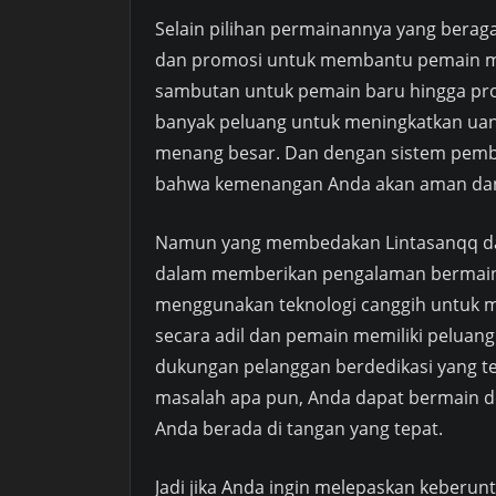
Selain pilihan permainannya yang bera
dan promosi untuk membantu pemain m
sambutan untuk pemain baru hingga pro
banyak peluang untuk meningkatkan ua
menang besar. Dan dengan sistem pemb
bahwa kemenangan Anda akan aman dan
Namun yang membedakan Lintasanqq dar
dalam memberikan pengalaman bermain ya
menggunakan teknologi canggih untuk 
secara adil dan pemain memiliki pelua
dukungan pelanggan berdedikasi yang te
masalah apa pun, Anda dapat bermain d
Anda berada di tangan yang tepat.
Jadi jika Anda ingin melepaskan keberun