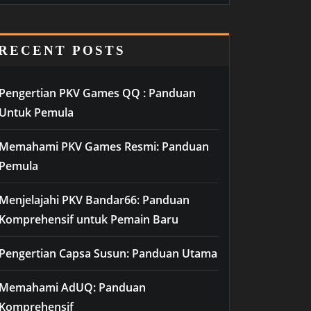
RECENT POSTS
Pengertian PKV Games QQ : Panduan
Untuk Pemula
Memahami PKV Games Resmi: Panduan
Pemula
Menjelajahi PKV Bandar66: Panduan
Komprehensif untuk Pemain Baru
Pengertian Capsa Susun: Panduan Utama
Memahami AdUQ: Panduan
Komprehensif