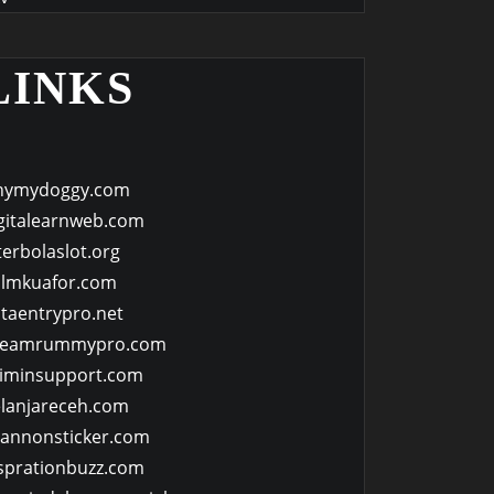
LINKS
hymydoggy.com
gitalearnweb.com
terbolaslot.org
lmkuafor.com
taentrypro.net
reamrummypro.com
iminsupport.com
lanjareceh.com
annonsticker.com
sprationbuzz.com