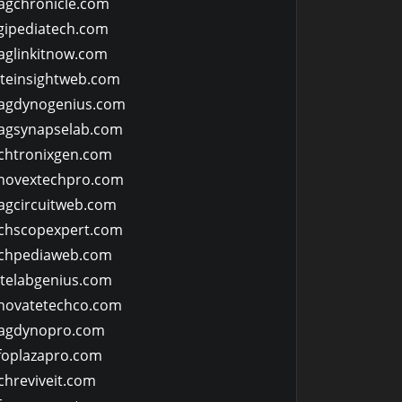
gchronicle.com
gipediatech.com
glinkitnow.com
teinsightweb.com
agdynogenius.com
agsynapselab.com
chtronixgen.com
novextechpro.com
gcircuitweb.com
chscopexpert.com
chpediaweb.com
telabgenius.com
novatetechco.com
agdynopro.com
foplazapro.com
chreviveit.com