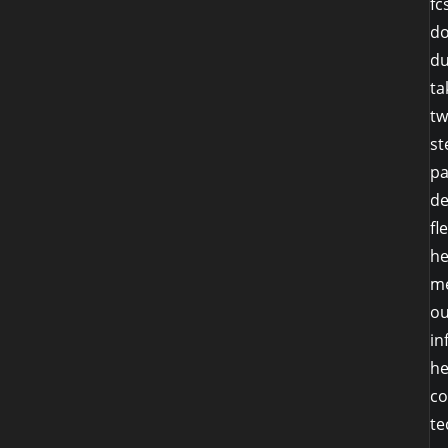
fc
d
d
ta
tw
st
pa
de
fl
h
me
ou
in
he
co
t