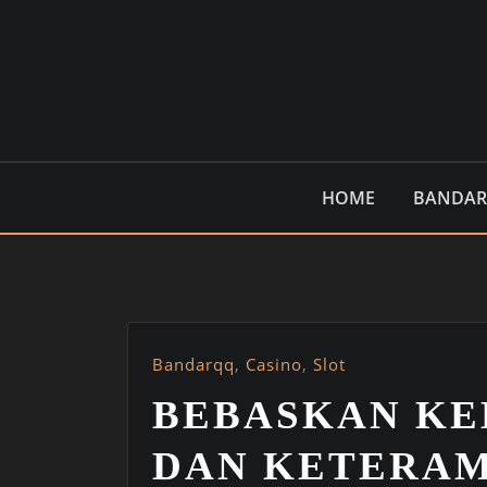
Skip
to
content
HOME
BANDA
Bandarqq
,
Casino
,
Slot
BEBASKAN K
DAN KETERAM