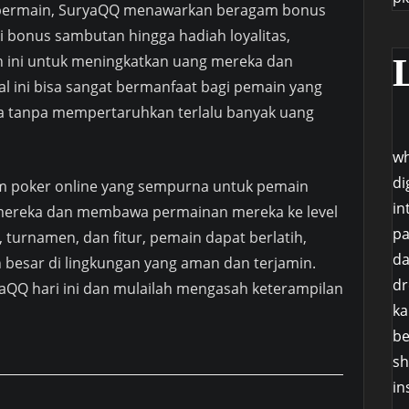
 bermain, SuryaQQ menawarkan beragam bonus
 bonus sambutan hingga hadiah loyalitas,
ini untuk meningkatkan uang mereka dan
ini bisa sangat bermanfaat bagi pemain yang
a tanpa mempertaruhkan terlalu banyak uang
w
di
m poker online yang sempurna untuk pemain
in
 mereka dan membawa permainan mereka ke level
pa
turnamen, dan fitur, pemain dapat berlatih,
da
besar di lingkungan yang aman dan terjamin.
d
aQQ hari ini dan mulailah mengasah keterampilan
ka
be
sh
in