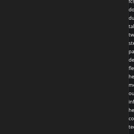
fc
d
d
ta
tw
st
pa
de
fl
h
me
ou
in
he
co
t