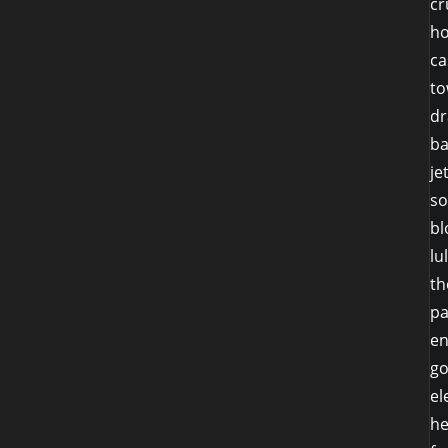
cr
ho
ca
t
dr
b
je
s
bl
lu
th
pa
en
go
e
he