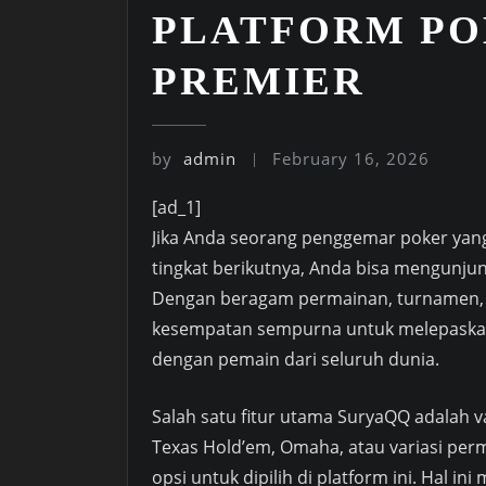
PLATFORM PO
PREMIER
by
admin
February 16, 2026
[ad_1]
Jika Anda seorang penggemar poker yan
tingkat berikutnya, Anda bisa mengunju
Dengan beragam permainan, turnamen, 
kesempatan sempurna untuk melepaskan
dengan pemain dari seluruh dunia.
Salah satu fitur utama SuryaQQ adalah 
Texas Hold’em, Omaha, atau variasi pe
opsi untuk dipilih di platform ini. Hal