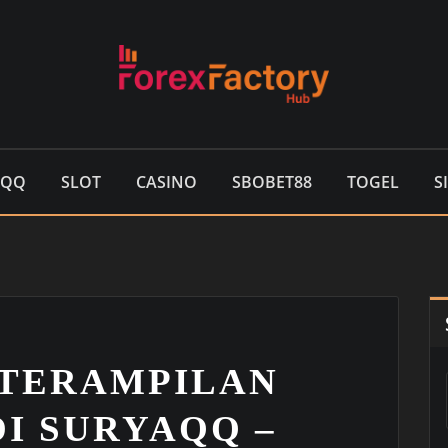
RQQ
SLOT
CASINO
SBOBET88
TOGEL
S
TERAMPILAN
I SURYAQQ –