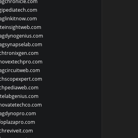
gchronicle.com
gipediatech.com
glinkitnow.com
teinsightweb.com
agdynogenius.com
agsynapselab.com
chtronixgen.com
novextechpro.com
gcircuitweb.com
chscopexpert.com
chpediaweb.com
telabgenius.com
novatetechco.com
agdynopro.com
foplazapro.com
chreviveit.com