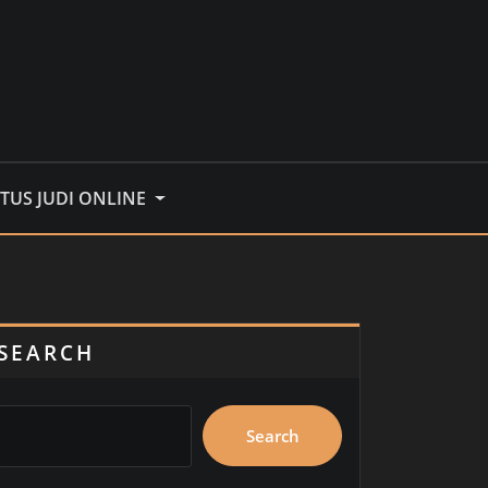
ITUS JUDI ONLINE
SEARCH
Search