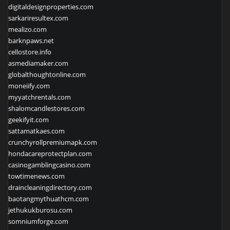
digitaldesignproperties.com
sarkariresultex.com
mealizo.com
barknpaws.net
cellostore.info
asmediamaker.com
globalthoughtonline.com
moneiify.com
myyatchrentals.com
shalomcandlestores.com
geekifyit.com
sattamatkaes.com
crunchyrollpremiumapk.com
hondacareprotectplan.com
casinogamblingcasino.com
towtimenews.com
draincleaningdirectory.com
baotangmythuathcm.com
jethukukburosu.com
somniumforge.com