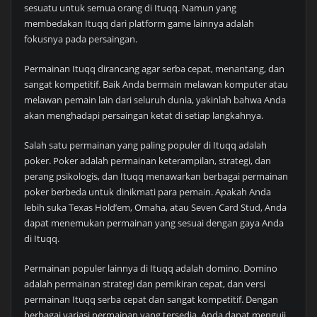
sesuatu untuk semua orang di Ituqq. Namun yang
membedakan Ituqq dari platform game lainnya adalah
fokusnya pada persaingan.
Permainan Ituqq dirancang agar serba cepat, menantang, dan
sangat kompetitif. Baik Anda bermain melawan komputer atau
melawan pemain lain dari seluruh dunia, yakinlah bahwa Anda
akan menghadapi persaingan ketat di setiap langkahnya.
Salah satu permainan yang paling populer di Ituqq adalah
poker. Poker adalah permainan keterampilan, strategi, dan
perang psikologis, dan Ituqq menawarkan berbagai permainan
poker berbeda untuk dinikmati para pemain. Apakah Anda
lebih suka Texas Hold’em, Omaha, atau Seven Card Stud, Anda
dapat menemukan permainan yang sesuai dengan gaya Anda
di Ituqq.
Permainan populer lainnya di Ituqq adalah domino. Domino
adalah permainan strategi dan pemikiran cepat, dan versi
permainan Ituqq serba cepat dan sangat kompetitif. Dengan
berbagai variasi permainan yang tersedia, Anda dapat menguji