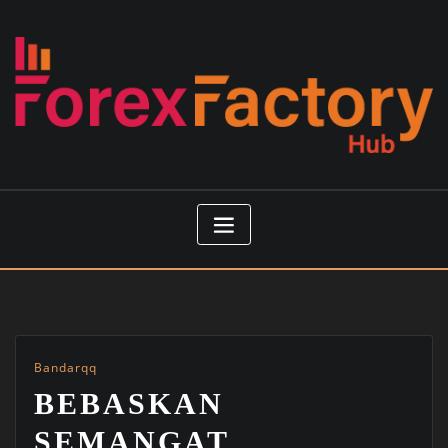
Skip
to
content
Bandarqq
BEBASKAN
SEMANGAT