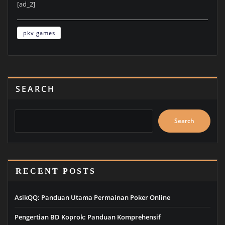
[ad_2]
pkv games
SEARCH
Search
RECENT POSTS
AsikQQ: Panduan Utama Permainan Poker Online
Pengertian BD Koprok: Panduan Komprehensif