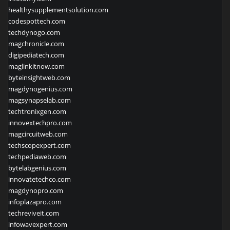
healthysupplementsolution.com
codespottech.com
techdynogo.com
magchronicle.com
digipediatech.com
maglinkitnow.com
byteinsightweb.com
magdynogenius.com
magsynapselab.com
techtronixgen.com
innovextechpro.com
magcircuitweb.com
techscopexpert.com
techpediaweb.com
bytelabgenius.com
innovatetechco.com
magdynopro.com
infoplazapro.com
techreviveit.com
infowavexpert.com