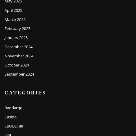
May 2025
April 2025
March 2025
February 2025
January 2025
December 2024
November 2024
October 2024
September 2024
CATEGORIES
Bandarqq
Casino
SBOBET88
Slot