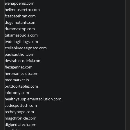
elenapoems.com
hellmouseretro.com
fcsabatehran.com
dogemutants.com
duramaxtop.com
takamasoudia.com
twdoingthings.com
stellabluedesignsco.com
paulsauthor.com
desirablecodeful.com
flexigennet.com
heronameclub.com
medmarket.io
outdoortablez.com
infotomy.com
healthysupplementsolution.com
codespottech.com
techdynogo.com
magchronicle.com
digipediatech.com