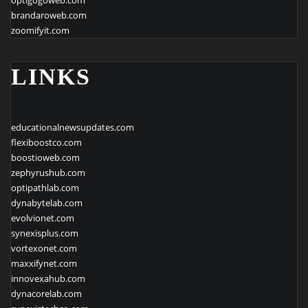
optigogoweb.com
brandaroweb.com
zoomifyit.com
LINKS
educationalnewsupdates.com
flexiboostco.com
boostioweb.com
zephyrushub.com
optipathlab.com
dynabytelab.com
evolvionet.com
synexisplus.com
vortexonet.com
maxxifynet.com
innovexahub.com
dynacorelab.com