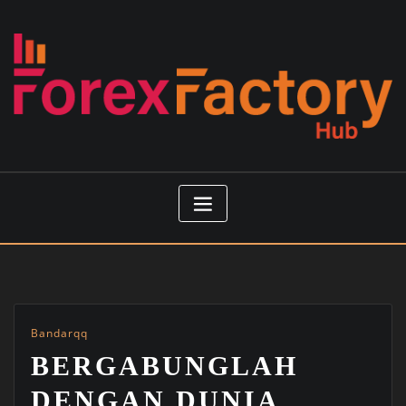
Skip
to
content
Bandarqq
BERGABUNGLAH
DENGAN DUNIA