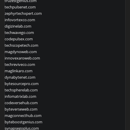
truzestgenius.com
techpulsenet.com
zephyrtechxpert.com
infovortexco.com
digizinelab.com
techwavego.com
codepulsex.com
techscopetech.com
magdynoweb.com
innovexaroweb.com
techreviveco.com
maglinkaro.com
dynabytenet.com
bytesourcepro.com
techspherelab.com
infomatrixlab.com
codeversehub.com
byteverseweb.com
magconnecthub.com
byteboostgenius.com
synapsegoplus.com