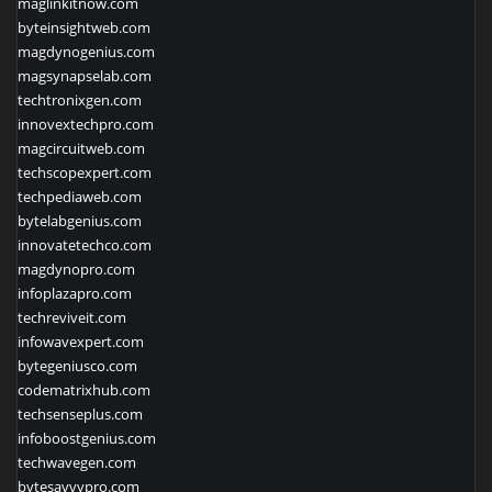
maglinkitnow.com
byteinsightweb.com
magdynogenius.com
magsynapselab.com
techtronixgen.com
innovextechpro.com
magcircuitweb.com
techscopexpert.com
techpediaweb.com
bytelabgenius.com
innovatetechco.com
magdynopro.com
infoplazapro.com
techreviveit.com
infowavexpert.com
bytegeniusco.com
codematrixhub.com
techsenseplus.com
infoboostgenius.com
techwavegen.com
bytesavvypro.com