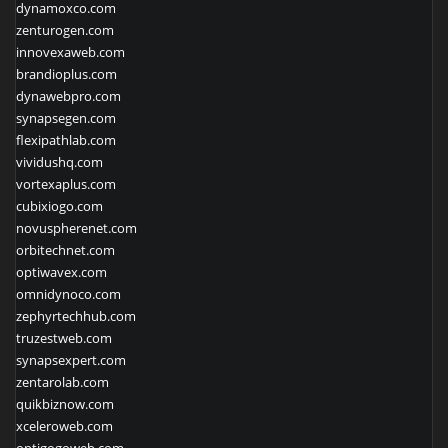
dynamoxco.com
zenturogen.com
innovexaweb.com
brandioplus.com
dynawebpro.com
synapsegen.com
flexipathlab.com
vividushq.com
vortexaplus.com
cubixiogo.com
novuspherenet.com
orbitechnet.com
optiwavex.com
omnidynoco.com
zephyrtechhub.com
truzestweb.com
synapsexpert.com
zentarolab.com
quikbiznow.com
xceleroweb.com