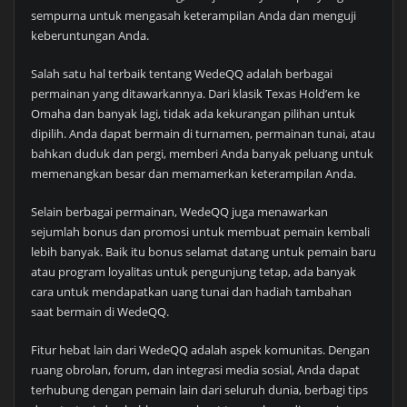
sempurna untuk mengasah keterampilan Anda dan menguji
keberuntungan Anda.
Salah satu hal terbaik tentang WedeQQ adalah berbagai
permainan yang ditawarkannya. Dari klasik Texas Hold’em ke
Omaha dan banyak lagi, tidak ada kekurangan pilihan untuk
dipilih. Anda dapat bermain di turnamen, permainan tunai, atau
bahkan duduk dan pergi, memberi Anda banyak peluang untuk
memenangkan besar dan memamerkan keterampilan Anda.
Selain berbagai permainan, WedeQQ juga menawarkan
sejumlah bonus dan promosi untuk membuat pemain kembali
lebih banyak. Baik itu bonus selamat datang untuk pemain baru
atau program loyalitas untuk pengunjung tetap, ada banyak
cara untuk mendapatkan uang tunai dan hadiah tambahan
saat bermain di WedeQQ.
Fitur hebat lain dari WedeQQ adalah aspek komunitas. Dengan
ruang obrolan, forum, dan integrasi media sosial, Anda dapat
terhubung dengan pemain lain dari seluruh dunia, berbagi tips