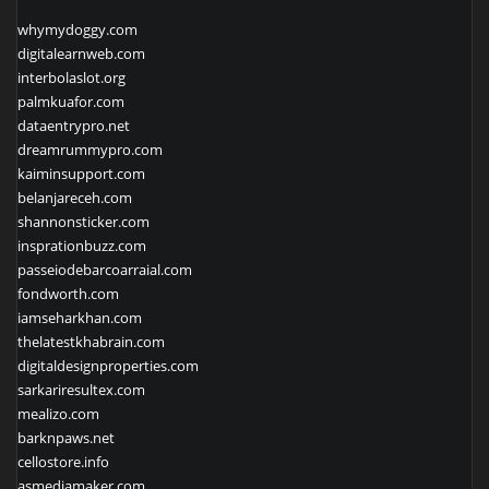
whymydoggy.com
digitalearnweb.com
interbolaslot.org
palmkuafor.com
dataentrypro.net
dreamrummypro.com
kaiminsupport.com
belanjareceh.com
shannonsticker.com
insprationbuzz.com
passeiodebarcoarraial.com
fondworth.com
iamseharkhan.com
thelatestkhabrain.com
digitaldesignproperties.com
sarkariresultex.com
mealizo.com
barknpaws.net
cellostore.info
asmediamaker.com