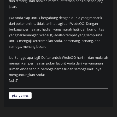
dan strategi, dan bahkan membuat teman baru di sepanjang
jalan.
Jika Anda siap untuk bergabung dengan dunia yang menarik
dari poker online, tidak terlihat lagi dari WedeQQ. Dengan
berbagai permainan, hadiah yang murah hati, dan komunitas
yang bersemangat, WedeQQ adalah tempat yang sempurna
untuk menguji keterampilan Anda, bersenang -senang, dan
semoga, menang besar.
Jadi tunggu apa lagi? Daftar untuk WedeQQ hari ini dan mulailah
memainkan permainan poker favorit Anda dari kenyamanan
rumah Anda sendiri. Semoga berhasil dan semoga kartunya
menguntungkan Anda!
[ad_2]
pkv games