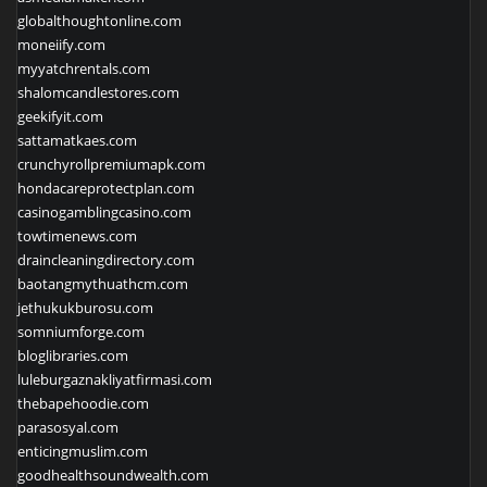
globalthoughtonline.com
moneiify.com
myyatchrentals.com
shalomcandlestores.com
geekifyit.com
sattamatkaes.com
crunchyrollpremiumapk.com
hondacareprotectplan.com
casinogamblingcasino.com
towtimenews.com
draincleaningdirectory.com
baotangmythuathcm.com
jethukukburosu.com
somniumforge.com
bloglibraries.com
luleburgaznakliyatfirmasi.com
thebapehoodie.com
parasosyal.com
enticingmuslim.com
goodhealthsoundwealth.com