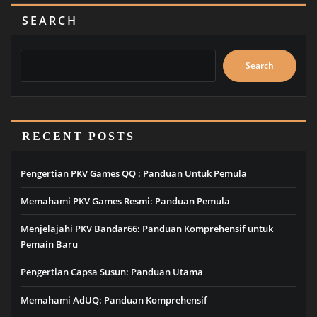
SEARCH
Search
RECENT POSTS
Pengertian PKV Games QQ : Panduan Untuk Pemula
Memahami PKV Games Resmi: Panduan Pemula
Menjelajahi PKV Bandar66: Panduan Komprehensif untuk
Pemain Baru
Pengertian Capsa Susun: Panduan Utama
Memahami AdUQ: Panduan Komprehensif