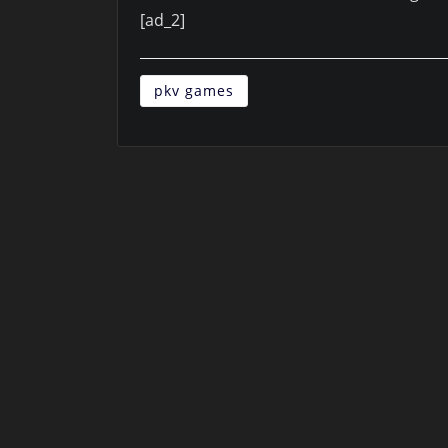
[ad_2]
pkv games