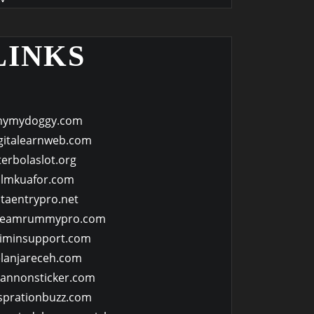
LINKS
hymydoggy.com
gitalearnweb.com
terbolaslot.org
lmkuafor.com
taentrypro.net
reamrummypro.com
iminsupport.com
lanjareceh.com
annonsticker.com
sprationbuzz.com