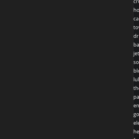
cr
ho
ca
t
dr
b
je
s
bl
lu
th
pa
en
go
e
he