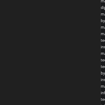
ma
di
ma
by
m
m
te
in
ma
te
te
by
in
m
in
te