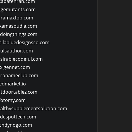
sabatehran.com
ogemutants.com
uramaxtop.com
kamasoudia.com
doingthings.com
ellabluedesignsco.com
ulsauthor.com
sirablecodeful.com
exigennet.com
eronameclub.com
dmarket.io
tdoortablez.com
fotomy.com
althysupplementsolution.com
despottech.com
echdynogo.com