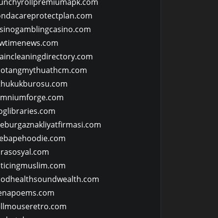
unchyrollpremiumapk.com
ndacareprotectplan.com
sinogamblingcasino.com
owtimenews.com
aincleaningdirectory.com
aotangmythuathcm.com
thukukburosu.com
omniumforge.com
oglibraries.com
leburgaznakliyatfirmasi.com
ebapehoodie.com
rasosyal.com
ticingmuslim.com
odhealthsoundwealth.com
lenapoems.com
llmouseretro.com