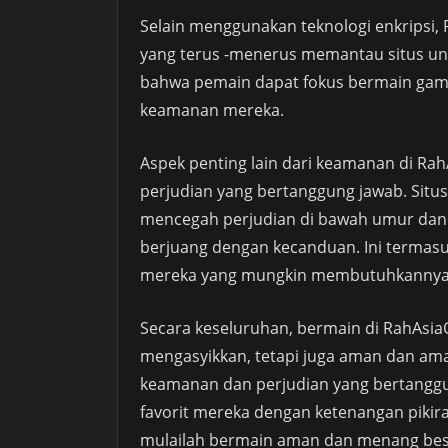
Selain menggunakan teknologi enkripsi,
yang terus -menerus memantau situs unt
bahwa pemain dapat fokus bermain game
keamanan mereka.
Aspek penting lain dari keamanan di R
perjudian yang bertanggung jawab. Situs 
mencegah perjudian di bawah umur da
berjuang dengan kecanduan. Ini terma
mereka yang mungkin membutuhkannya
Secara keseluruhan, bermain di RahAsi
mengasyikkan, tetapi juga aman dan a
keamanan dan perjudian yang bertangg
favorit mereka dengan ketenangan piki
mulailah bermain aman dan menang bes