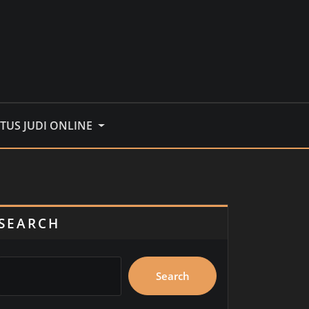
ITUS JUDI ONLINE
SEARCH
Search