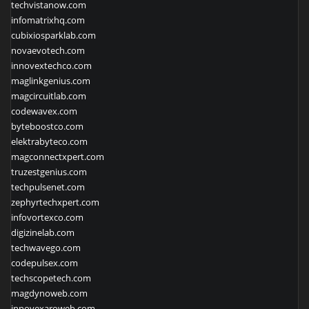
techvistanow.com
infomatrixhq.com
cubixiosparklab.com
novaevotech.com
innovextechco.com
maglinkgenius.com
magcircuitlab.com
codewavex.com
byteboostco.com
elektrabyteco.com
magconnectxpert.com
truzestgenius.com
techpulsenet.com
zephyrtechxpert.com
infovortexco.com
digizinelab.com
techwavego.com
codepulsex.com
techscopetech.com
magdynoweb.com
innovexaroweb.com