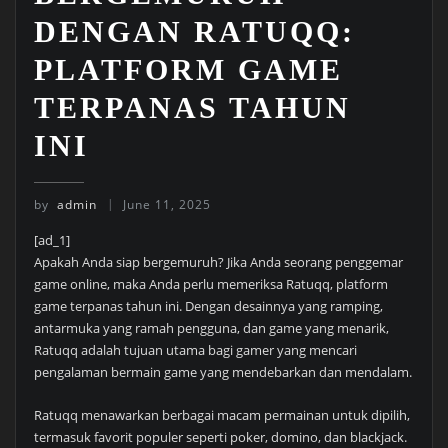
DENGAN RATUQQ:
PLATFORM GAME
TERPANAS TAHUN
INI
by
admin
June 11, 2025
[ad_1]
Apakah Anda siap bergemuruh? Jika Anda seorang penggemar
game online, maka Anda perlu memeriksa Ratuqq, platform
game terpanas tahun ini. Dengan desainnya yang ramping,
antarmuka yang ramah pengguna, dan game yang menarik,
Ratuqq adalah tujuan utama bagi gamer yang mencari
pengalaman bermain game yang mendebarkan dan mendalam.
Ratuqq menawarkan berbagai macam permainan untuk dipilih,
termasuk favorit populer seperti poker, domino, dan blackjack.