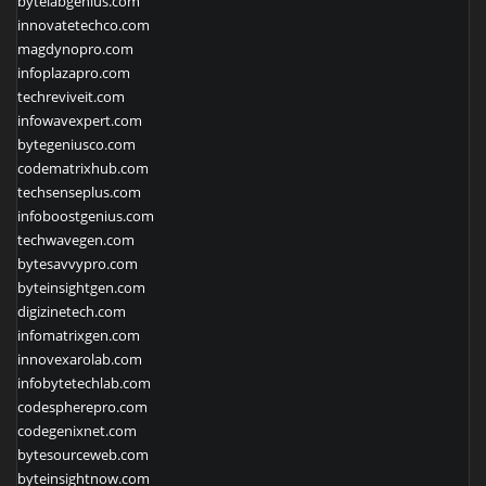
bytelabgenius.com
innovatetechco.com
magdynopro.com
infoplazapro.com
techreviveit.com
infowavexpert.com
bytegeniusco.com
codematrixhub.com
techsenseplus.com
infoboostgenius.com
techwavegen.com
bytesavvypro.com
byteinsightgen.com
digizinetech.com
infomatrixgen.com
innovexarolab.com
infobytetechlab.com
codespherepro.com
codegenixnet.com
bytesourceweb.com
byteinsightnow.com