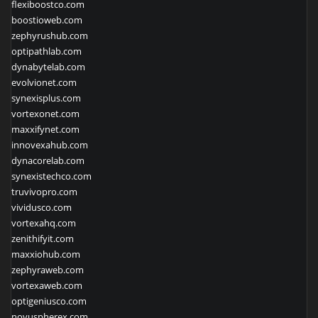
flexiboostco.com
boostioweb.com
zephyrushub.com
optipathlab.com
dynabytelab.com
evolvionet.com
synexisplus.com
vortexonet.com
maxxifynet.com
innovexahub.com
dynacorelab.com
synexistechco.com
truvivopro.com
vividusco.com
vortexahq.com
zenithifyit.com
maxxiohub.com
zephyraweb.com
vortexaweb.com
optigeniusco.com
novuspherex.com