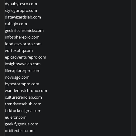
dynabytesco.com
stylegurupro.com
datawizardslab.com
cubiqio.com
geeklifechronicle.com
infospherepro.com
foodiesavorpro.com
vortexohq.com
epicadventurepro.com
insightwavelab.com
lifeexplorerpro.com
novusgo.com
bytestormpro.com
wanderlustchrono.com
culturetrendlab.com
trendsensehub.com
ticktockenigma.com
eulerxr.com
geekifygenius.com
orbitextech.com