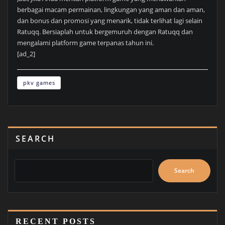
berbagai macam permainan, lingkungan yang aman dan aman,
dan bonus dan promosi yang menarik, tidak terlihat lagi selain
Ratuqq. Bersiaplah untuk bergemuruh dengan Ratuqq dan
mengalami platform game terpanas tahun ini.
[ad_2]
pkv games
SEARCH
Search
RECENT POSTS