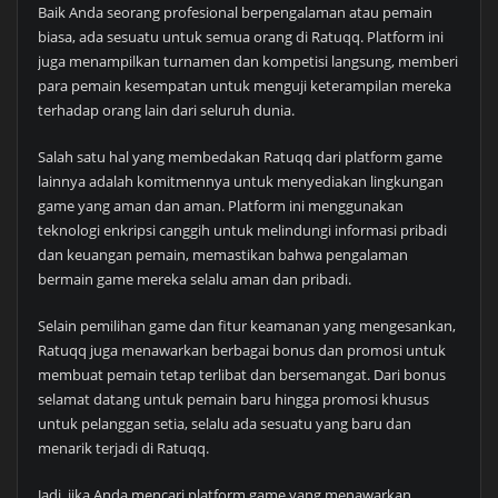
Baik Anda seorang profesional berpengalaman atau pemain
biasa, ada sesuatu untuk semua orang di Ratuqq. Platform ini
juga menampilkan turnamen dan kompetisi langsung, memberi
para pemain kesempatan untuk menguji keterampilan mereka
terhadap orang lain dari seluruh dunia.
Salah satu hal yang membedakan Ratuqq dari platform game
lainnya adalah komitmennya untuk menyediakan lingkungan
game yang aman dan aman. Platform ini menggunakan
teknologi enkripsi canggih untuk melindungi informasi pribadi
dan keuangan pemain, memastikan bahwa pengalaman
bermain game mereka selalu aman dan pribadi.
Selain pemilihan game dan fitur keamanan yang mengesankan,
Ratuqq juga menawarkan berbagai bonus dan promosi untuk
membuat pemain tetap terlibat dan bersemangat. Dari bonus
selamat datang untuk pemain baru hingga promosi khusus
untuk pelanggan setia, selalu ada sesuatu yang baru dan
menarik terjadi di Ratuqq.
Jadi, jika Anda mencari platform game yang menawarkan