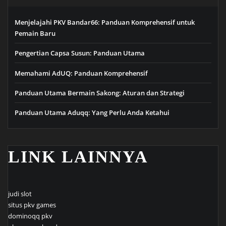
Menjelajahi PKV Bandar66: Panduan Komprehensif untuk
Pemain Baru
Pengertian Capsa Susun: Panduan Utama
Memahami AdUQ: Panduan Komprehensif
Panduan Utama Bermain Sakong: Aturan dan Strategi
Panduan Utama Aduqq: Yang Perlu Anda Ketahui
LINK LAINNYA
judi slot
situs pkv games
dominoqq pkv