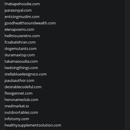
thebapehoodie.com
parasosyal.com
enticingmuslim.com
goodhealthsoundwealth.com
elenapoems.com
hellmouseretro.com
fcsabatehran.com
dogemutants.com
duramaxtop.com
takamasoudia.com
twdoingthings.com
stellabluedesignsco.com
paulsauthor.com
desirablecodeful.com
flexigennet.com
heronameclub.com
medmarket.io
outdoortablez.com
infotomy.com
healthysupplementsolution.com