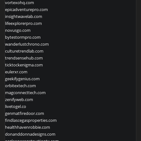
vortexohq.com
epicadventurepro.com
insightwavelab.com
lifeexplorerpro.com
novusgo.com
bytestormpro.com
wanderlustchrono.com
culturetrendlab.com
trendsensehub.com
ticktockenigma.com
eulerxr.com
geekifygenius.com
orbitextech.com
magconnecttech.com
zenifyweb.com
livetogel.co
genmatfiredoor.com
findlascegasproperties.com
healthhavenrobbie.com
donanddonnadesigns.com