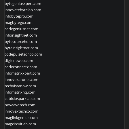
bytegeniusxpert.com
innovatebytelab.com
infobytepro.com
magbytego.com
codegeniusnet.com
infoinsightnet.com
bytesourcehq.com
byteinsightnet.com
codepulsetechco.com
digizineweb.com
codeconnectx.com
infomatrixxpert.com
innovexaronet.com
techvistanow.com
infomatrixhq.com
cubixiosparklab.com
novaevotech.com
innovextechco.com
maglinkgenius.com
magcircuitlab.com