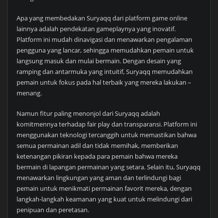
Apa yang membedakan Suryaqq dari platform game online
lainnya adalah pendekatan gameplaynya yang inovatif.
Platform ini mudah dinavigasi dan menawarkan pengalaman
pengguna yang lancar, sehingga memudahkan pemain untuk
langsung masuk dan mulai bermain. Dengan desain yang
ramping dan antarmuka yang intuitif, Suryaqq memudahkan
pemain untuk fokus pada hal terbaik yang mereka lakukan –
menang.
Namun fitur paling menonjol dari Suryaqq adalah
komitmennya terhadap fair play dan transparansi. Platform ini
menggunakan teknologi tercanggih untuk memastikan bahwa
semua permainan adil dan tidak memihak, memberikan
ketenangan pikiran kepada para pemain bahwa mereka
bermain di lapangan permainan yang setara. Selain itu, Suryaqq
menawarkan lingkungan yang aman dan terlindungi bagi
pemain untuk menikmati permainan favorit mereka, dengan
langkah-langkah keamanan yang kuat untuk melindungi dari
penipuan dan peretasan.