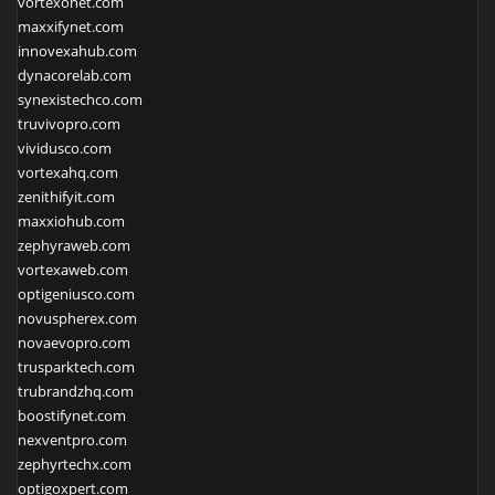
vortexonet.com
maxxifynet.com
innovexahub.com
dynacorelab.com
synexistechco.com
truvivopro.com
vividusco.com
vortexahq.com
zenithifyit.com
maxxiohub.com
zephyraweb.com
vortexaweb.com
optigeniusco.com
novuspherex.com
novaevopro.com
trusparktech.com
trubrandzhq.com
boostifynet.com
nexventpro.com
zephyrtechx.com
optigoxpert.com