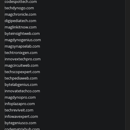
codespottech.com
techdynogo.com
magchronicle.com
digipediatech.com
maglinkitnow.com
byteinsightweb.com
magdynogenius.com
magsynapselab.com
techtronixgen.com
innovextechpro.com
magcircuitweb.com
techscopexpert.com
techpediaweb.com
bytelabgenius.com
innovatetechco.com
magdynopro.com
infoplazapro.com
techreviveit.com
infowavexpert.com
bytegeniusco.com
codematrixhub.com