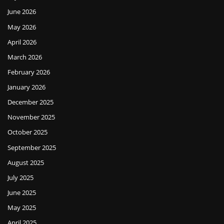
June 2026
May 2026
April 2026
March 2026
February 2026
January 2026
December 2025
November 2025
October 2025
September 2025
August 2025
July 2025
June 2025
May 2025
April 2025