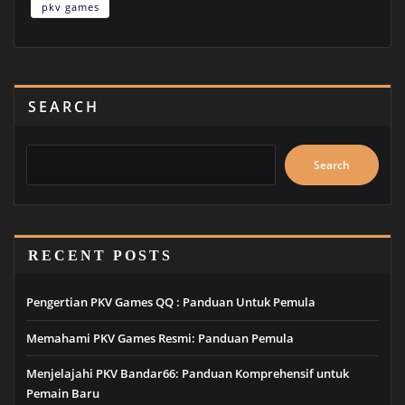
pkv games
SEARCH
Search
RECENT POSTS
Pengertian PKV Games QQ : Panduan Untuk Pemula
Memahami PKV Games Resmi: Panduan Pemula
Menjelajahi PKV Bandar66: Panduan Komprehensif untuk
Pemain Baru