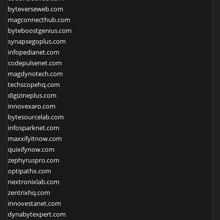
byteverseweb.com
magconnecthub.com
byteboostgenius.com
synapsegoplus.com
infopedianet.com
codepulsenet.com
magdynotech.com
techscopehq.com
digizineplus.com
innovexaro.com
bytesourcelab.com
infosparknet.com
maxxifyitnow.com
quixifynow.com
zephyruspro.com
optipathx.com
nextronixlab.com
zentrixhq.com
innovestanet.com
dynabytexpert.com