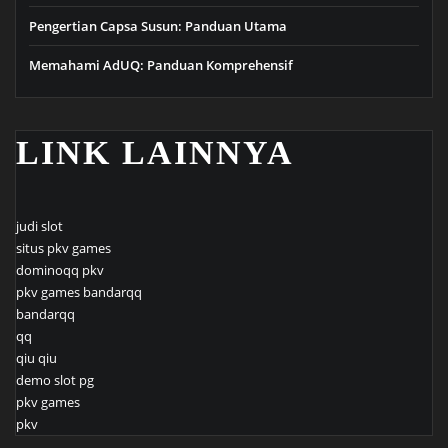
Pengertian Capsa Susun: Panduan Utama
Memahami AdUQ: Panduan Komprehensif
LINK LAINNYA
judi slot
situs pkv games
dominoqq pkv
pkv games bandarqq
bandarqq
qq
qiu qiu
demo slot pg
pkv games
pkv