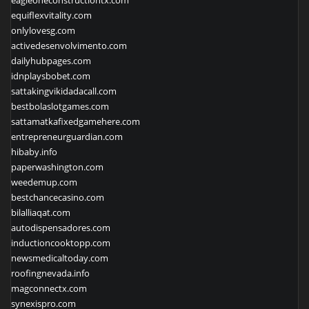
eagleoneconstructiontx.com
equiflexvitality.com
onlylovesg.com
activedesenvolvimento.com
dailyhubpages.com
idnplaysbobet.com
sattakingvikidadacall.com
bestbolaslotgames.com
sattamatkafixedgamehere.com
entrepreneurguardian.com
hibaby.info
paperwashington.com
weedemup.com
bestchancecasino.com
bilalliaqat.com
autodispensadores.com
inductioncooktopp.com
newsmedicaltoday.com
roofingnevada.info
magconnectx.com
synexispro.com