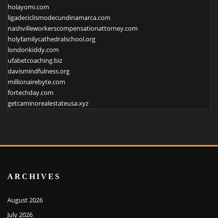
holayomi.com
ligadeciclismodecundinamarca.com
nashvilleworkerscompensationattorney.com
holyfamilycathedralschool.org
londonkiddy.com
ufabetcoaching.biz
davismindfulness.org
millionairebyte.com
fortechday.com
getcaminorealestateusa.xyz
ARCHIVES
August 2026
July 2026