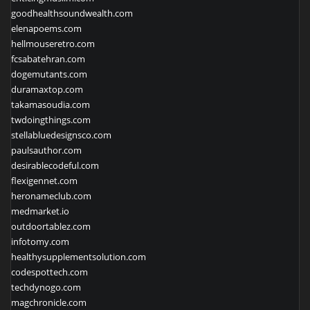
goodhealthsoundwealth.com
elenapoems.com
hellmouseretro.com
fcsabatehran.com
dogemutants.com
duramaxtop.com
takamasoudia.com
twdoingthings.com
stellabluedesignsco.com
paulsauthor.com
desirablecodeful.com
flexigennet.com
heronameclub.com
medmarket.io
outdoortablez.com
infotomy.com
healthysupplementsolution.com
codespottech.com
techdynogo.com
magchronicle.com