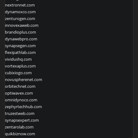
nextronnet.com
dynamoxco.com
zenturogen.com
innovexaweb.com
brandioplus.com
dynawebpro.com
synapsegen.com
flexipathlab.com
vividushq.com
vortexaplus.com
cubixiogo.com
novuspherenet.com
orbitechnet.com
optiwavex.com
omnidynoco.com
zephyrtechhub.com
truzestweb.com
synapsexpert.com
zentarolab.com
quikbiznow.com