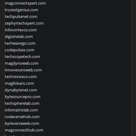
magconnectxpert.com
truzestgenius.com
techpulsenet.com
zephyrtechxpert.com
infovortexco.com
digizinelab.com
techwavego.com
codepulsex.com
techscopetech.com
magdynoweb.com
innovexaroweb.com
techreviveco.com
maglinkaro.com
dynabytenet.com
bytesourcepro.com
techspherelab.com
infomatrixlab.com
codeversehub.com
byteverseweb.com
magconnecthub.com