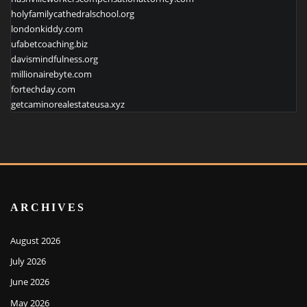
holyfamilycathedralschool.org
londonkiddy.com
ufabetcoaching.biz
davismindfulness.org
millionairebyte.com
fortechday.com
getcaminorealestateusa.xyz
ARCHIVES
August 2026
July 2026
June 2026
May 2026