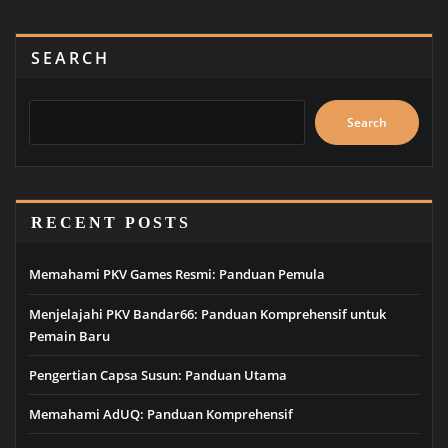
SEARCH
Search
RECENT POSTS
Memahami PKV Games Resmi: Panduan Pemula
Menjelajahi PKV Bandar66: Panduan Komprehensif untuk
Pemain Baru
Pengertian Capsa Susun: Panduan Utama
Memahami AdUQ: Panduan Komprehensif