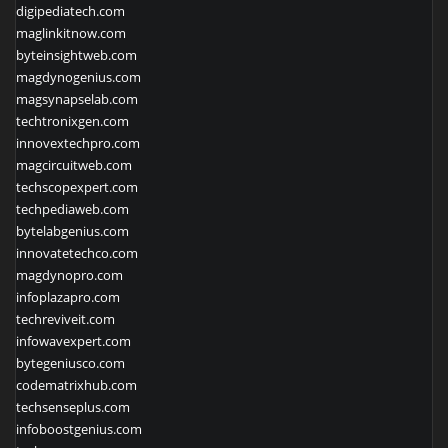
digipediatech.com
maglinkitnow.com
byteinsightweb.com
magdynogenius.com
magsynapselab.com
techtronixgen.com
innovextechpro.com
magcircuitweb.com
techscopexpert.com
techpediaweb.com
bytelabgenius.com
innovatetechco.com
magdynopro.com
infoplazapro.com
techreviveit.com
infowavexpert.com
bytegeniusco.com
codematrixhub.com
techsenseplus.com
infoboostgenius.com