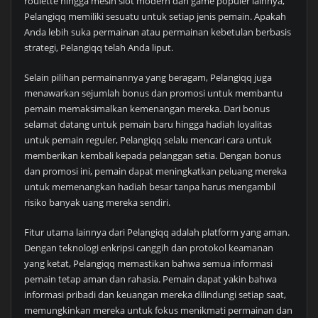
roulette hingga mesin slot modern dan game populer lainnya,
Pelangiqq memiliki sesuatu untuk setiap jenis pemain. Apakah
Anda lebih suka permainan atau permainan kebetulan berbasis
strategi, Pelangiqq telah Anda liput.
Selain pilihan permainannya yang beragam, Pelangiqq juga
menawarkan sejumlah bonus dan promosi untuk membantu
pemain memaksimalkan kemenangan mereka. Dari bonus
selamat datang untuk pemain baru hingga hadiah loyalitas
untuk pemain reguler, Pelangiqq selalu mencari cara untuk
memberikan kembali kepada pelanggan setia. Dengan bonus
dan promosi ini, pemain dapat meningkatkan peluang mereka
untuk memenangkan hadiah besar tanpa harus mengambil
risiko banyak uang mereka sendiri.
Fitur utama lainnya dari Pelangiqq adalah platform yang aman.
Dengan teknologi enkripsi canggih dan protokol keamanan
yang ketat, Pelangiqq memastikan bahwa semua informasi
pemain tetap aman dan rahasia. Pemain dapat yakin bahwa
informasi pribadi dan keuangan mereka dilindungi setiap saat,
memungkinkan mereka untuk fokus menikmati permainan dan