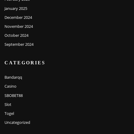
January 2025
December 2024
November 2024
October 2024
September 2024
CATEGORIES
Bandarqq
Casino
SBOBET88
Slot
Togel
Uncategorized