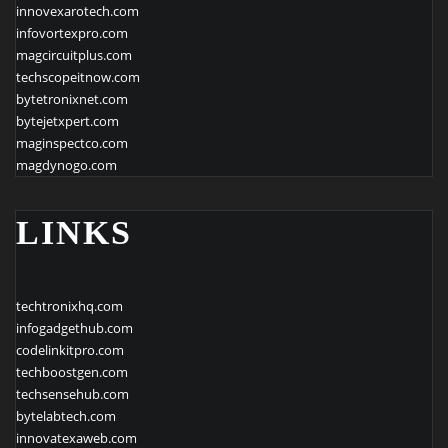
innovexarotech.com
infovortexpro.com
magcircuitplus.com
techscopeitnow.com
bytetronixnet.com
bytejetxpert.com
maginspectco.com
magdynogo.com
LINKS
techtronixhq.com
infogadgethub.com
codelinkitpro.com
techboostgen.com
techsensehub.com
bytelabtech.com
innovatexaweb.com