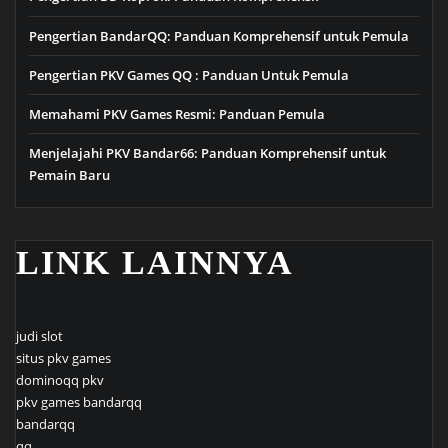
Pengertian BandarQQ: Panduan Komprehensif untuk Pemula
Pengertian PKV Games QQ : Panduan Untuk Pemula
Memahami PKV Games Resmi: Panduan Pemula
Menjelajahi PKV Bandar66: Panduan Komprehensif untuk
Pemain Baru
LINK LAINNYA
judi slot
situs pkv games
dominoqq pkv
pkv games bandarqq
bandarqq
qq