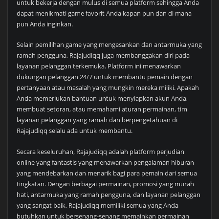
untuk bekerja dengan mulus di semua platform sehingga Anda
dapat menikmati game favorit Anda kapan pun dan di mana
pun Anda inginkan.
Selain pemilihan game yang mengesankan dan antarmuka yang
ramah pengguna, Rajajudiqq juga membanggakan diri pada
layanan pelanggan terkemuka. Platform ini menawarkan
dukungan pelanggan 24/7 untuk membantu pemain dengan
pertanyaan atau masalah yang mungkin mereka miliki. Apakah
Anda memerlukan bantuan untuk menyiapkan akun Anda,
membuat setoran, atau memahami aturan permainan, tim
layanan pelanggan yang ramah dan berpengetahuan di
Rajajudiqq selalu ada untuk membantu.
Secara keseluruhan, Rajajudiqq adalah platform perjudian
online yang fantastis yang menawarkan pengalaman hiburan
yang mendebarkan dan menarik bagi para pemain dari semua
tingkatan. Dengan berbagai permainan, promosi yang murah
hati, antarmuka yang ramah pengguna, dan layanan pelanggan
yang sangat baik, Rajajudiqq memiliki semua yang Anda
butuhkan untuk bersenang-senang memainkan permainan