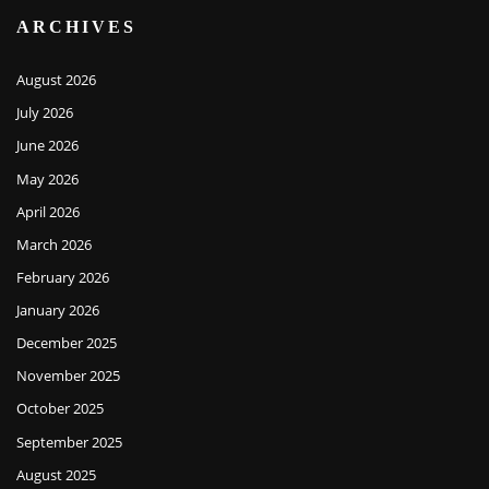
ARCHIVES
August 2026
July 2026
June 2026
May 2026
April 2026
March 2026
February 2026
January 2026
December 2025
November 2025
October 2025
September 2025
August 2025