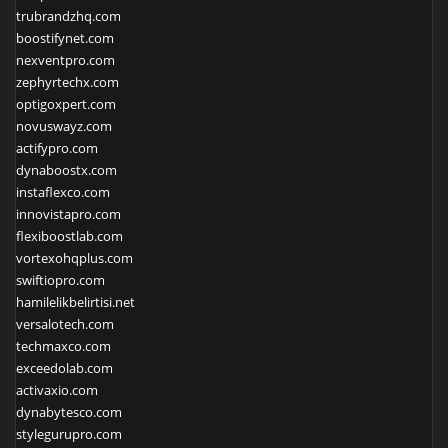
trubrandzhq.com
boostifynet.com
nexventpro.com
zephyrtechx.com
optigoxpert.com
novuswayz.com
actifypro.com
dynaboostx.com
instaflexco.com
innovistapro.com
flexiboostlab.com
vortexohqplus.com
swiftiopro.com
hamilelikbelirtisi.net
versalotech.com
techmaxco.com
exceedolab.com
activaxio.com
dynabytesco.com
stylegurupro.com