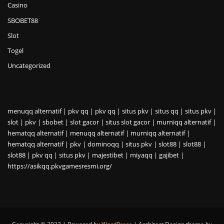
Casino
SBOBET88
Slot
Togel
Uncategorized
menuqq alternatif
|
pkv qq
|
pkv qq
|
situs pkv
|
situs qq
|
situs pkv
|
slot
|
pkv
|
sbobet
|
slot gacor
|
situs slot gacor
|
murniqq alternatif
|
hematqq alternatif
|
menuqq alternatif
|
murniqq alternatif
|
hematqq alternatif
|
pkv
|
dominoqq
|
situs pkv
|
slot88
|
slot88
|
slot88
|
pkv qq
|
situs pkv
|
majestibet
|
miyaqq
|
gajibet
|
https://asikqq.pkvgamesresmi.org/