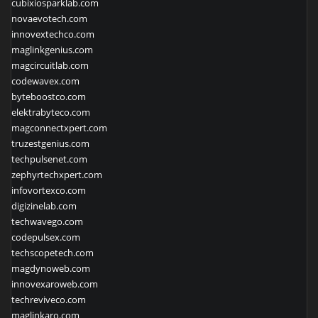
cubixiosparklab.com
novaevotech.com
innovextechco.com
maglinkgenius.com
magcircuitlab.com
codewavex.com
byteboostco.com
elektrabyteco.com
magconnectxpert.com
truzestgenius.com
techpulsenet.com
zephyrtechxpert.com
infovortexco.com
digizinelab.com
techwavego.com
codepulsex.com
techscopetech.com
magdynoweb.com
innovexaroweb.com
techreviveco.com
maglinkaro.com