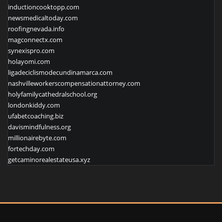
inductioncooktopp.com
newsmedicaltoday.com
roofingnevada.info
magconnectx.com
synexispro.com
holayomi.com
ligadeciclismodecundinamarca.com
nashvilleworkerscompensationattorney.com
holyfamilycathedralschool.org
londonkiddy.com
ufabetcoaching.biz
davismindfulness.org
millionairebyte.com
fortechday.com
getcaminorealestateusa.xyz