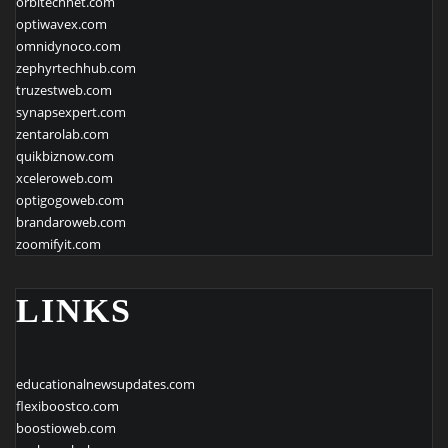
orbitechnet.com
optiwavex.com
omnidynoco.com
zephyrtechhub.com
truzestweb.com
synapsexpert.com
zentarolab.com
quikbiznow.com
xceleroweb.com
optigogoweb.com
brandaroweb.com
zoomifyit.com
LINKS
educationalnewsupdates.com
flexiboostco.com
boostioweb.com