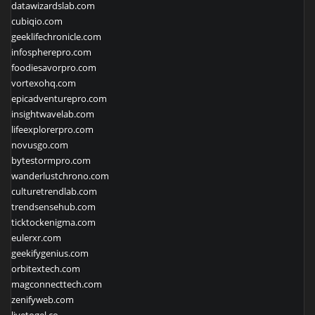
datawizardslab.com
cubiqio.com
geeklifechronicle.com
infospherepro.com
foodiesavorpro.com
vortexohq.com
epicadventurepro.com
insightwavelab.com
lifeexplorerpro.com
novusgo.com
bytestormpro.com
wanderlustchrono.com
culturetrendlab.com
trendsensehub.com
ticktockenigma.com
eulerxr.com
geekifygenius.com
orbitextech.com
magconnecttech.com
zenifyweb.com