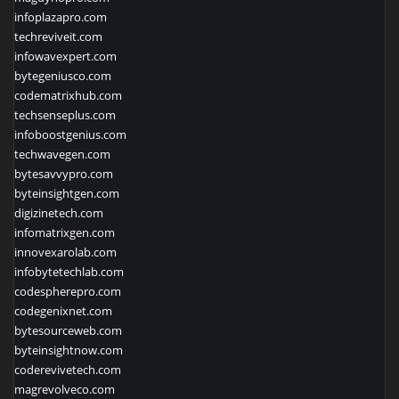
infoplazapro.com
techreviveit.com
infowavexpert.com
bytegeniusco.com
codematrixhub.com
techsenseplus.com
infoboostgenius.com
techwavegen.com
bytesavvypro.com
byteinsightgen.com
digizinetech.com
infomatrixgen.com
innovexarolab.com
infobytetechlab.com
codespherepro.com
codegenixnet.com
bytesourceweb.com
byteinsightnow.com
coderevivetech.com
magrevolveco.com