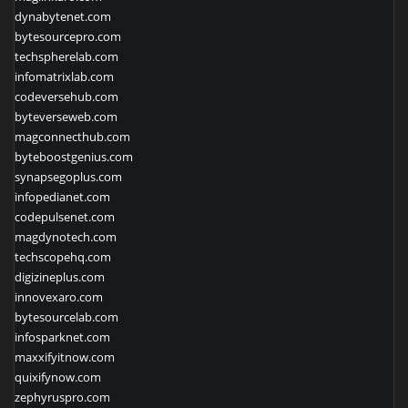
dynabytenet.com
bytesourcepro.com
techspherelab.com
infomatrixlab.com
codeversehub.com
byteverseweb.com
magconnecthub.com
byteboostgenius.com
synapsegoplus.com
infopedianet.com
codepulsenet.com
magdynotech.com
techscopehq.com
digizineplus.com
innovexaro.com
bytesourcelab.com
infosparknet.com
maxxifyitnow.com
quixifynow.com
zephyruspro.com