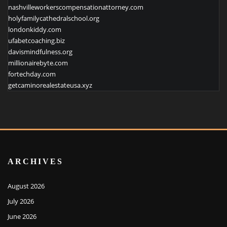
nashvilleworkerscompensationattorney.com
holyfamilycathedralschool.org
londonkiddy.com
ufabetcoaching.biz
davismindfulness.org
millionairebyte.com
fortechday.com
getcaminorealestateusa.xyz
ARCHIVES
August 2026
July 2026
June 2026