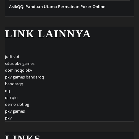
AsikQQ: Panduan Utama Permainan Poker Online
LINK LAINNYA
judi slot
situs pkv games
dominoqq pkv
pkv games bandarqq
bandarqq
qq
qiu qiu
demo slot pg
pkv games
pkv
LINKS