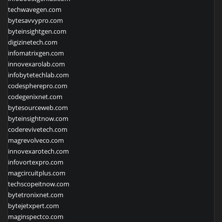
techwavegen.com
bytesavvypro.com
byteinsightgen.com
digizinetech.com
infomatrixgen.com
innovexarolab.com
infobytetechlab.com
codespherepro.com
codegenixnet.com
bytesourceweb.com
byteinsightnow.com
coderevivetech.com
magrevolveco.com
innovexarotech.com
infovortexpro.com
magcircuitplus.com
techscopeitnow.com
bytetronixnet.com
bytejetxpert.com
maginspectco.com