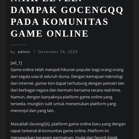
DAMPAK GOCENGQQ
PADA KOMUNITAS
GAME ONLINE
by
admin
December 26, 2024
[ad_1]
Game online telah menjadi hiburan populer bagi orang-orang
dari segala usia di seluruh dunia. Dengan kemajuan teknologi
dan internet, gamer kini dapat terhubung dengan pemain lain
dari berbagai negara dan bermain bersama secara real-time.
Namun, dengan banyaknya platform game online yang
tersedia, mungkin sulit untuk menemukan platform yang
menonjol dari yang lain.
Masuklah GocengQQ, platform game online baru yang dengan
cepat terkenal di komunitas game online. Platform ini
menawarkan beragam permainan, mulai dari favorit klasik