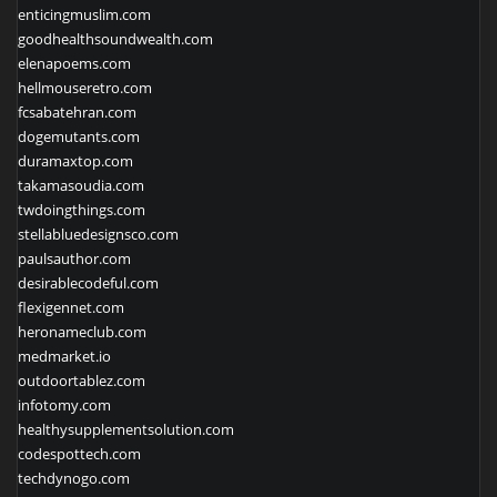
enticingmuslim.com
goodhealthsoundwealth.com
elenapoems.com
hellmouseretro.com
fcsabatehran.com
dogemutants.com
duramaxtop.com
takamasoudia.com
twdoingthings.com
stellabluedesignsco.com
paulsauthor.com
desirablecodeful.com
flexigennet.com
heronameclub.com
medmarket.io
outdoortablez.com
infotomy.com
healthysupplementsolution.com
codespottech.com
techdynogo.com