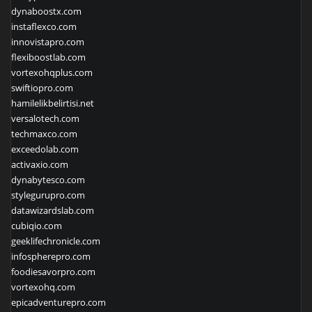
dynaboostx.com
instaflexco.com
innovistapro.com
flexiboostlab.com
vortexohqplus.com
swiftiopro.com
hamilelikbelirtisi.net
versalotech.com
techmaxco.com
exceedolab.com
activaxio.com
dynabytesco.com
stylegurupro.com
datawizardslab.com
cubiqio.com
geeklifechronicle.com
infospherepro.com
foodiesavorpro.com
vortexohq.com
epicadventurepro.com