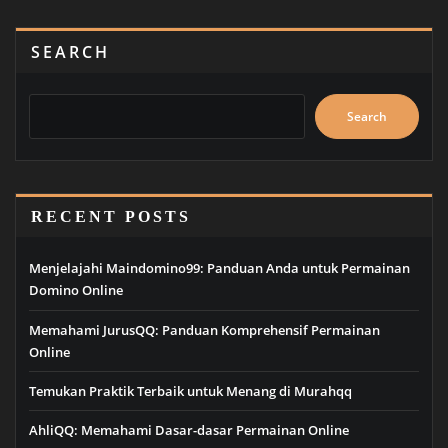
SEARCH
Search
RECENT POSTS
Menjelajahi Maindomino99: Panduan Anda untuk Permainan
Domino Online
Memahami JurusQQ: Panduan Komprehensif Permainan
Online
Temukan Praktik Terbaik untuk Menang di Murahqq
AhliQQ: Memahami Dasar-dasar Permainan Online