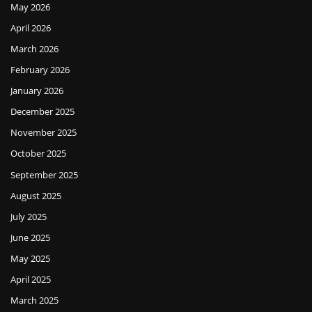
May 2026
April 2026
March 2026
February 2026
January 2026
December 2025
November 2025
October 2025
September 2025
August 2025
July 2025
June 2025
May 2025
April 2025
March 2025