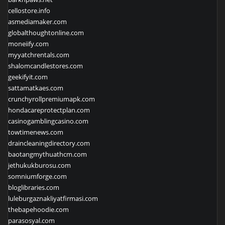
cellostore.info
asmediamaker.com
globalthoughtonline.com
moneiify.com
myyatchrentals.com
shalomcandlestores.com
geekifyit.com
sattamatkaes.com
crunchyrollpremiumapk.com
hondacareprotectplan.com
casinogamblingcasino.com
towtimenews.com
draincleaningdirectory.com
baotangmythuathcm.com
jethukukburosu.com
somniumforge.com
bloglibraries.com
luleburgaznakliyatfirmasi.com
thebapehoodie.com
parasosyal.com