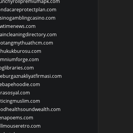
unchyrollpremiumapk.com
ndacareprotectplan.com
sinogamblingcasino.com
owtimenews.com
aincleaningdirectory.com
aotangmythuathcm.com
thukukburosu.com
omniumforge.com
oglibraries.com
leburgaznakliyatfirmasi.com
ebapehoodie.com
rasosyal.com
ticingmuslim.com
odhealthsoundwealth.com
lenapoems.com
llmouseretro.com