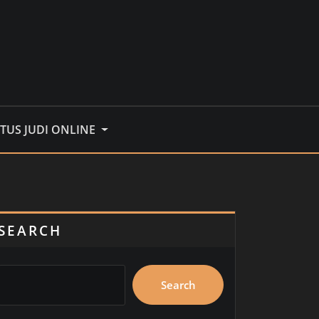
ITUS JUDI ONLINE
SEARCH
Search