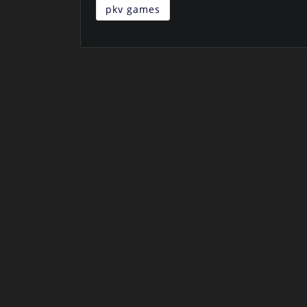
pkv games