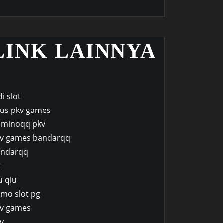
LINK LAINNYA
di slot
tus pkv games
ominoqq pkv
v games bandarqq
andarqq
q
u qiu
mo slot pg
v games
v