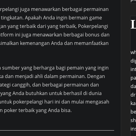
erpelangi juga menawarkan berbagai permainan
tingkatan. Apakah Anda ingin bermain game
n yang terbaik dari yang terbaik, Pokerpelangi
atform ini juga menawarkan berbagai bonus dan
imalkan kemenangan Anda dan memanfaatkan
w
di
h sumber yang berharga bagi pemain yang ingin
in
a dan menjadi ahli dalam permainan. Dengan
pa
rategi canggih, dan berbagai permainan dan
da
yang Anda butuhkan untuk berhasil di dunia
d
ntuk pokerpelangi hari ini dan mulai mengasah
ka
 poker terbaik yang Anda bisa.
be
sh
in