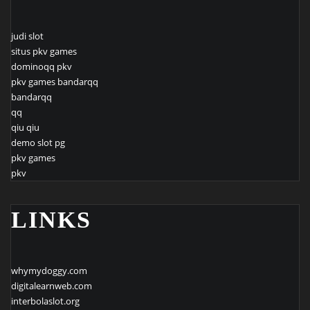
judi slot
situs pkv games
dominoqq pkv
pkv games bandarqq
bandarqq
qq
qiu qiu
demo slot pg
pkv games
pkv
LINKS
whymydoggy.com
digitalearnweb.com
interbolaslot.org