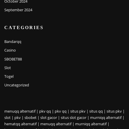
October 2024
September 2024
CATEGORIES
Bandarqq
Casino
SBOBET88
Slot
Togel
Uncategorized
menuqq alternatif
|
pkv qq
|
pkv qq
|
situs pkv
|
situs qq
|
situs pkv
|
slot
|
pkv
|
sbobet
|
slot gacor
|
situs slot gacor
|
murniqq alternatif
|
hematqq alternatif
|
menuqq alternatif
|
murniqq alternatif
|