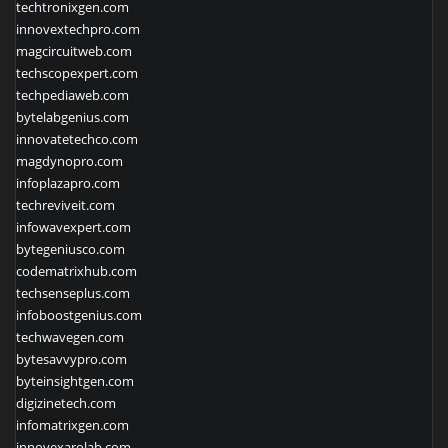
techtronixgen.com
innovextechpro.com
magcircuitweb.com
techscopexpert.com
techpediaweb.com
bytelabgenius.com
innovatetechco.com
magdynopro.com
infoplazapro.com
techreviveit.com
infowavexpert.com
bytegeniusco.com
codematrixhub.com
techsenseplus.com
infoboostgenius.com
techwavegen.com
bytesavvypro.com
byteinsightgen.com
digizinetech.com
infomatrixgen.com
innovexarolab.com