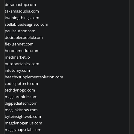
duramaxtop.com
takamasoudia.com
twdoingthings.com
stellabluedesignsco.com
paulsauthor.com
desirablecodeful.com
flexigennet.com
heronameclub.com
medmarket.io
outdoortablez.com
infotomy.com
healthysupplementsolution.com
codespottech.com
techdynogo.com
magchronicle.com
digipediatech.com
maglinkitnow.com
byteinsightweb.com
magdynogenius.com
magsynapselab.com