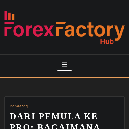
Skip
to
content
Bandarqq
DARI PEMULA KE
PRO: BAGAIMANA