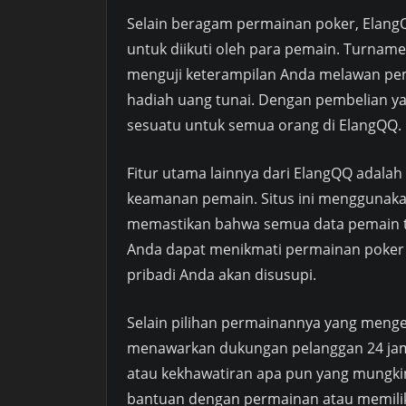
Selain beragam permainan poker, Elan
untuk diikuti oleh para pemain. Turna
menguji keterampilan Anda melawan pem
hadiah uang tunai. Dengan pembelian ya
sesuatu untuk semua orang di ElangQQ.
Fitur utama lainnya dari ElangQQ adal
keamanan pemain. Situs ini menggunakan
memastikan bahwa semua data pemain tet
Anda dapat menikmati permainan poker f
pribadi Anda akan disusupi.
Selain pilihan permainannya yang menge
menawarkan dukungan pelanggan 24 ja
atau kekhawatiran apa pun yang mungki
bantuan dengan permainan atau memilik