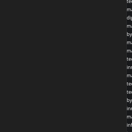
t
ma
di
ma
by
m
m
te
in
ma
te
te
by
in
m
in