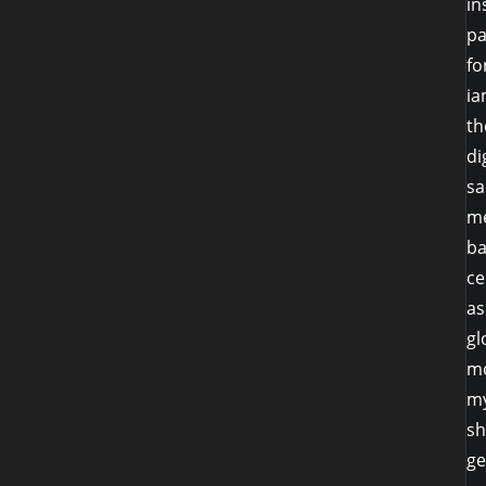
in
pa
fo
i
th
di
sa
me
ba
ce
a
gl
mo
my
sh
ge