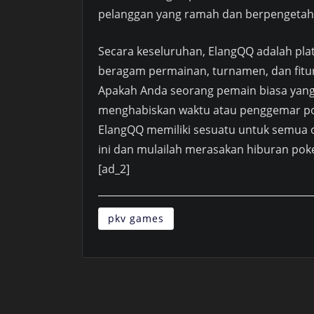
pelanggan yang ramah dan berpengetahu
Secara keseluruhan, ElangQQ adalah pl
beragam permainan, turnamen, dan fitu
Apakah Anda seorang pemain biasa yan
menghabiskan waktu atau penggemar pok
ElangQQ memiliki sesuatu untuk semua 
ini dan mulailah merasakan hiburan pok
[ad_2]
pkv games