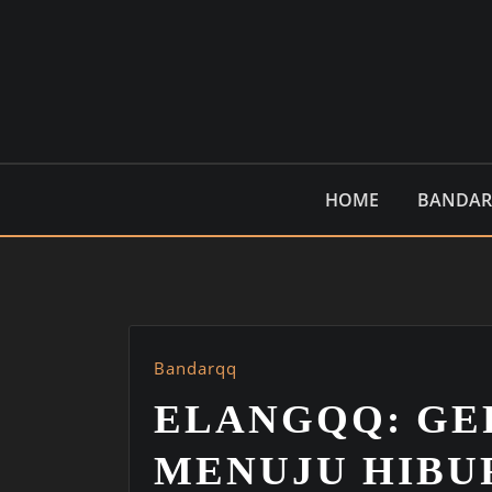
Skip
to
content
HOME
BANDA
Bandarqq
ELANGQQ: GE
MENUJU HIBU