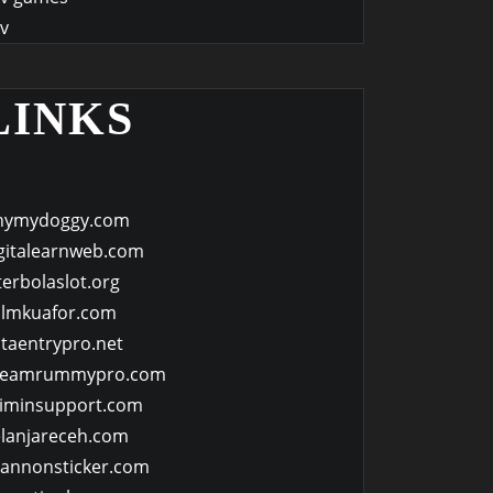
v
LINKS
hymydoggy.com
gitalearnweb.com
terbolaslot.org
lmkuafor.com
taentrypro.net
reamrummypro.com
iminsupport.com
lanjareceh.com
annonsticker.com