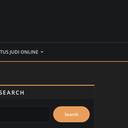
ITUS JUDI ONLINE
SEARCH
Search