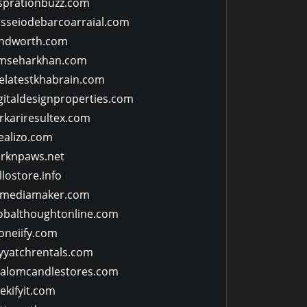
sprationbuzz.com
sseiodebarcoarraial.com
ndworth.com
amseharkhan.com
elatestkhabrain.com
gitaldesignproperties.com
rkariresultex.com
alizo.com
rknpaws.net
llostore.info
smediamaker.com
obalthoughtonline.com
neiify.com
yatchrentals.com
alomcandlestores.com
ekifyit.com