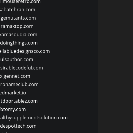
llmouseretro.com
sabatehran.com
ogemutants.com
uramaxtop.com
kamasoudia.com
doingthings.com
ellabluedesignsco.com
ulsauthor.com
sirablecodeful.com
exigennet.com
eronameclub.com
dmarket.io
tdoortablez.com
fotomy.com
althysupplementsolution.com
despottech.com