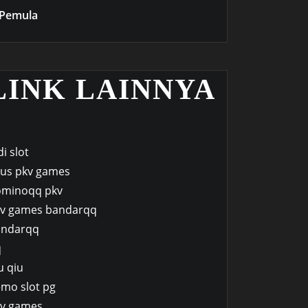
Pemula
LINK LAINNYA
di slot
tus pkv games
ominoqq pkv
v games bandarqq
andarqq
q
u qiu
mo slot pg
v games