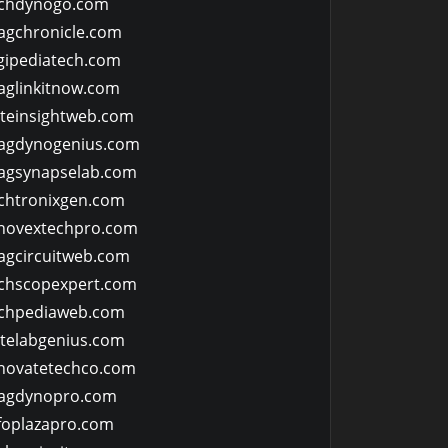
echdynogo.com
gchronicle.com
gipediatech.com
glinkitnow.com
teinsightweb.com
agdynogenius.com
agsynapselab.com
chtronixgen.com
novextechpro.com
gcircuitweb.com
chscopexpert.com
chpediaweb.com
telabgenius.com
novatetechco.com
agdynopro.com
foplazapro.com