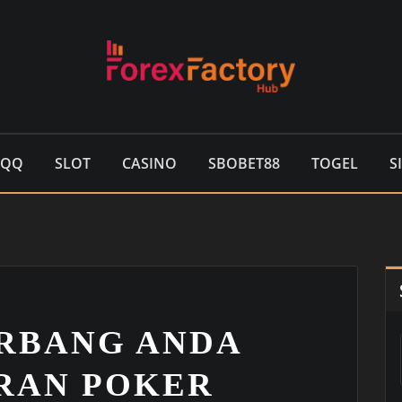
RQQ
SLOT
CASINO
SBOBET88
TOGEL
S
RBANG ANDA
RAN POKER