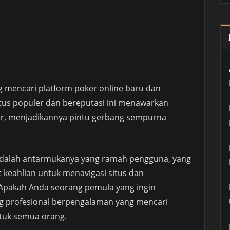
 mencari platform poker online baru dan
tus populer dan bereputasi ini menawarkan
, menjadikannya pintu gerbang sempurna
 adalah antarmukanya yang ramah pengguna, yang
keahlian untuk menavigasi situs dan
Apakah Anda seorang pemula yang ingin
ng profesional berpengalaman yang mencari
ntuk semua orang.