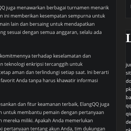
gQQ juga menawarkan berbagai turnamen menarik
men ini memberikan kesempatan sempurna untuk
ain lain dan bersaing untuk mendapatkan
ng sesuai dengan semua anggaran, selalu ada
ah komitmennya terhadap keselamatan dan
 teknologi enkripsi tercanggih untuk
ju
ap aman dan terlindungi setiap saat. Ini berarti
si
avorit Anda tanpa harus khawatir informasi
d
pk
b
sankan dan fitur keamanan terbaik, ElangQQ juga
q
m untuk membantu pemain dengan pertanyaan
qi
n mereka miliki. Apakah Anda memerlukan
de
i pertanyaan tentang akun Anda, tim dukungan
pk