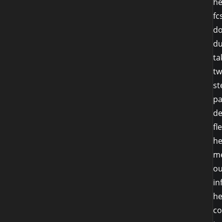
he
fc
d
d
ta
tw
st
pa
de
fl
h
me
ou
in
he
co