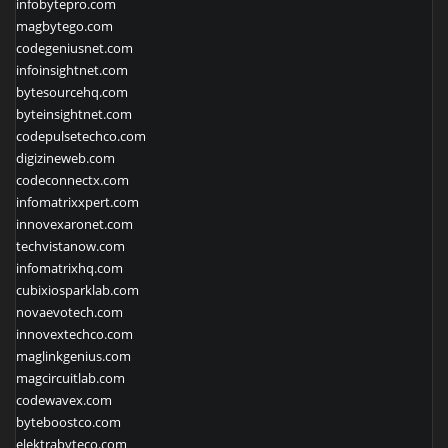
infobytepro.com
magbytego.com
codegeniusnet.com
infoinsightnet.com
bytesourcehq.com
byteinsightnet.com
codepulsetechco.com
digizineweb.com
codeconnectx.com
infomatrixxpert.com
innovexaronet.com
techvistanow.com
infomatrixhq.com
cubixiosparklab.com
novaevotech.com
innovextechco.com
maglinkgenius.com
magcircuitlab.com
codewavex.com
byteboostco.com
elektrabyteco.com