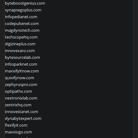
byteboostgenius.com
synapsegoplus.com
infopedianet.com
codepulsenet.com
magdynotech.com
techscopehq.com
digizineplus.com
innovexaro.com
bytesourcelab.com
infosparknet.com
maxxifyitnow.com
quixifynow.com
zephyruspro.com
optipathx.com
nextronixlab.com
zentrixhq.com
innovestanet.com
dynabytexpert.com
flexifyit.com
maxxiogo.com