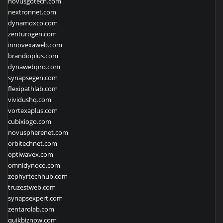
novusgotech.com
nextronnet.com
dynamoxco.com
zenturogen.com
innovexaweb.com
brandioplus.com
dynawebpro.com
synapsegen.com
flexipathlab.com
vividushq.com
vortexaplus.com
cubixiogo.com
novuspherenet.com
orbitechnet.com
optiwavex.com
omnidynoco.com
zephyrtechhub.com
truzestweb.com
synapsexpert.com
zentarolab.com
quikbiznow.com