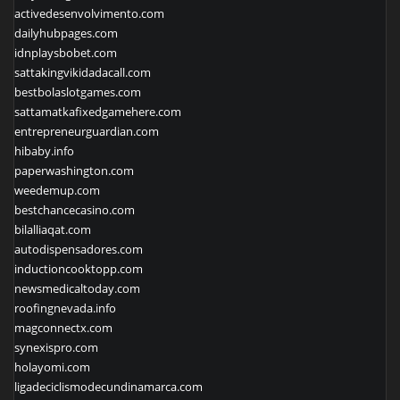
activedesenvolvimento.com
dailyhubpages.com
idnplaysbobet.com
sattakingvikidadacall.com
bestbolaslotgames.com
sattamatkafixedgamehere.com
entrepreneurguardian.com
hibaby.info
paperwashington.com
weedemup.com
bestchancecasino.com
bilalliaqat.com
autodispensadores.com
inductioncooktopp.com
newsmedicaltoday.com
roofingnevada.info
magconnectx.com
synexispro.com
holayomi.com
ligadeciclismodecundinamarca.com