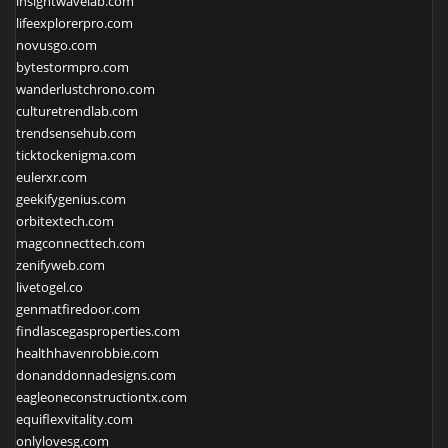
insightwavelab.com
lifeexplorerpro.com
novusgo.com
bytestormpro.com
wanderlustchrono.com
culturetrendlab.com
trendsensehub.com
ticktockenigma.com
eulerxr.com
geekifygenius.com
orbitextech.com
magconnecttech.com
zenifyweb.com
livetogel.co
genmatfiredoor.com
findlascegasproperties.com
healthhavenrobbie.com
donanddonnadesigns.com
eagleoneconstructiontx.com
equiflexvitality.com
onlylovesg.com