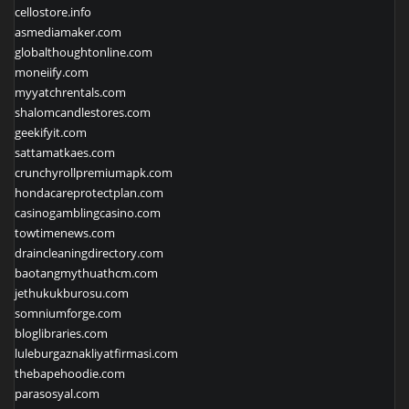
cellostore.info
asmediamaker.com
globalthoughtonline.com
moneiify.com
myyatchrentals.com
shalomcandlestores.com
geekifyit.com
sattamatkaes.com
crunchyrollpremiumapk.com
hondacareprotectplan.com
casinogamblingcasino.com
towtimenews.com
draincleaningdirectory.com
baotangmythuathcm.com
jethukukburosu.com
somniumforge.com
bloglibraries.com
luleburgaznakliyatfirmasi.com
thebapehoodie.com
parasosyal.com