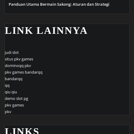
Panduan Utama Bermain Sakong: Aturan dan Strategi
LINK LAINNYA
judi slot
situs pkv games
dominoqq pkv
pkv games bandarqq
bandarqq
qq
qiu qiu
demo slot pg
pkv games
pkv
LINKS