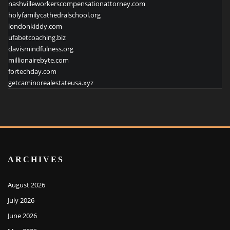
nashvilleworkerscompensationattorney.com
holyfamilycathedralschool.org
londonkiddy.com
ufabetcoaching.biz
davismindfulness.org
millionairebyte.com
fortechday.com
getcaminorealestateusa.xyz
ARCHIVES
August 2026
July 2026
June 2026