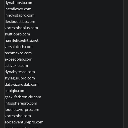
dynaboostx.com
instaflexco.com
innovistapro.com
flexiboostlab.com
vortexohqplus.com
swiftiopro.com
hamilelikbelirtisi.net
versalotech.com
techmaxco.com
exceedolab.com
activaxio.com
dynabytesco.com
stylegurupro.com
datawizardslab.com
cubiqio.com
geeklifechronicle.com
infospherepro.com
foodiesavorpro.com
vortexohq.com
epicadventurepro.com