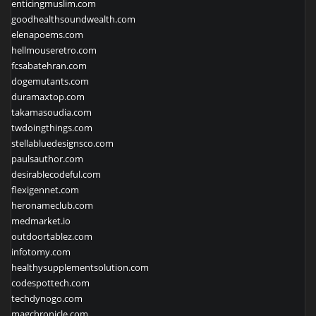
enticingmuslim.com
goodhealthsoundwealth.com
elenapoems.com
hellmouseretro.com
fcsabatehran.com
dogemutants.com
duramaxtop.com
takamasoudia.com
twdoingthings.com
stellabluedesignsco.com
paulsauthor.com
desirablecodeful.com
flexigennet.com
heronameclub.com
medmarket.io
outdoortablez.com
infotomy.com
healthysupplementsolution.com
codespottech.com
techdynogo.com
magchronicle.com