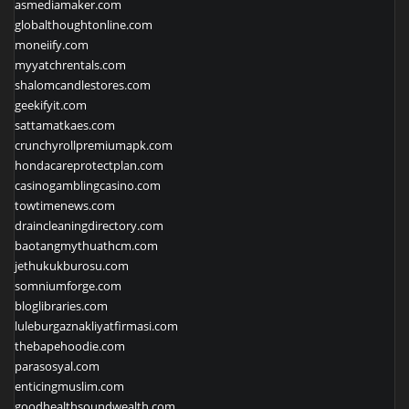
asmediamaker.com
globalthoughtonline.com
moneiify.com
myyatchrentals.com
shalomcandlestores.com
geekifyit.com
sattamatkaes.com
crunchyrollpremiumapk.com
hondacareprotectplan.com
casinogamblingcasino.com
towtimenews.com
draincleaningdirectory.com
baotangmythuathcm.com
jethukukburosu.com
somniumforge.com
bloglibraries.com
luleburgaznakliyatfirmasi.com
thebapehoodie.com
parasosyal.com
enticingmuslim.com
goodhealthsoundwealth.com