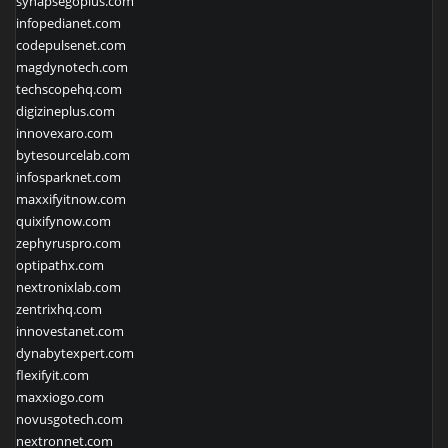
synapsegoplus.com
infopedianet.com
codepulsenet.com
magdynotech.com
techscopehq.com
digizineplus.com
innovexaro.com
bytesourcelab.com
infosparknet.com
maxxifyitnow.com
quixifynow.com
zephyruspro.com
optipathx.com
nextronixlab.com
zentrixhq.com
innovestanet.com
dynabytexpert.com
flexifyit.com
maxxiogo.com
novusgotech.com
nextronnet.com