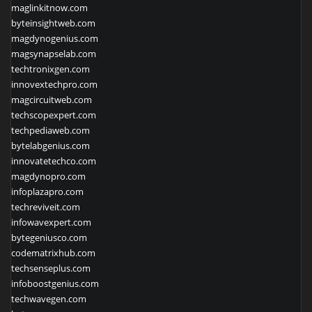
maglinkitnow.com
byteinsightweb.com
magdynogenius.com
magsynapselab.com
techtronixgen.com
innovextechpro.com
magcircuitweb.com
techscopexpert.com
techpediaweb.com
bytelabgenius.com
innovatetechco.com
magdynopro.com
infoplazapro.com
techreviveit.com
infowavexpert.com
bytegeniusco.com
codematrixhub.com
techsenseplus.com
infoboostgenius.com
techwavegen.com