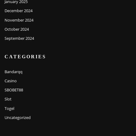
January 2025
December 2024
November 2024
October 2024
September 2024
CATEGORIES
Bandarqq
Casino
SBOBET88
Slot
Togel
Uncategorized