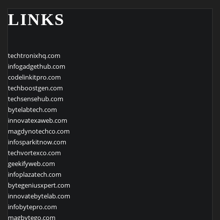
LINKS
techtronixhq.com
infogadgethub.com
codelinkitpro.com
techboostgen.com
techsensehub.com
bytelabtech.com
innovatexaweb.com
magdynotechco.com
infosparkitnow.com
techvortexco.com
geekifyweb.com
infoplazatech.com
bytegeniusxpert.com
innovatebytelab.com
infobytepro.com
magbytego.com