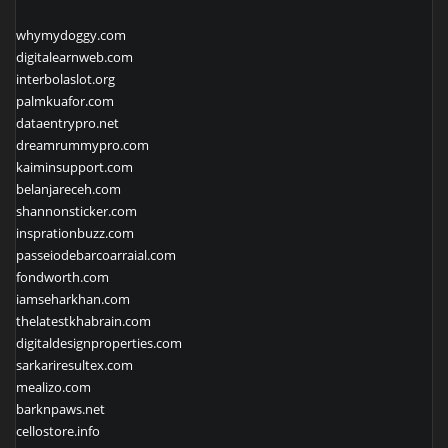
whymydoggy.com
digitalearnweb.com
interbolaslot.org
palmkuafor.com
dataentrypro.net
dreamrummypro.com
kaiminsupport.com
belanjareceh.com
shannonsticker.com
insprationbuzz.com
passeiodebarcoarraial.com
fondworth.com
iamseharkhan.com
thelatestkhabrain.com
digitaldesignproperties.com
sarkariresultex.com
mealizo.com
barknpaws.net
cellostore.info