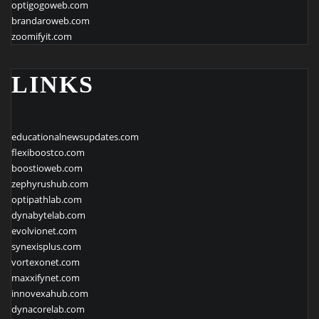
optigogoweb.com
brandaroweb.com
zoomifyit.com
LINKS
educationalnewsupdates.com
flexiboostco.com
boostioweb.com
zephyrushub.com
optipathlab.com
dynabytelab.com
evolvionet.com
synexisplus.com
vortexonet.com
maxxifynet.com
innovexahub.com
dynacorelab.com