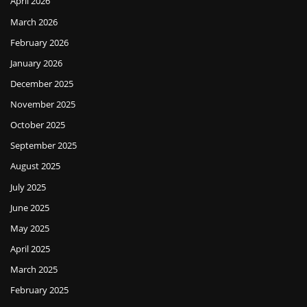
April 2026
March 2026
February 2026
January 2026
December 2025
November 2025
October 2025
September 2025
August 2025
July 2025
June 2025
May 2025
April 2025
March 2025
February 2025