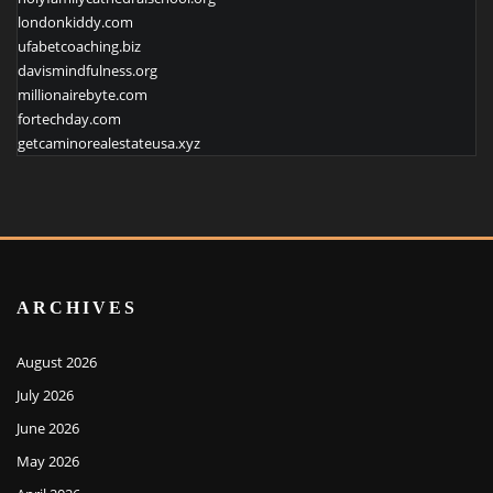
londonkiddy.com
ufabetcoaching.biz
davismindfulness.org
millionairebyte.com
fortechday.com
getcaminorealestateusa.xyz
ARCHIVES
August 2026
July 2026
June 2026
May 2026