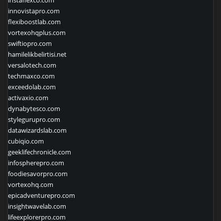
instaflexco.com
innovistapro.com
flexiboostlab.com
vortexohqplus.com
swiftiopro.com
hamilelikbelirtisi.net
versalotech.com
techmaxco.com
exceedolab.com
activaxio.com
dynabytesco.com
stylegurupro.com
datawizardslab.com
cubiqio.com
geeklifechronicle.com
infospherepro.com
foodiesavorpro.com
vortexohq.com
epicadventurepro.com
insightwavelab.com
lifeexplorerpro.com