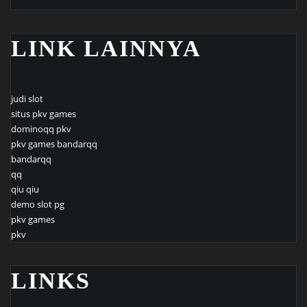
LINK LAINNYA
judi slot
situs pkv games
dominoqq pkv
pkv games bandarqq
bandarqq
qq
qiu qiu
demo slot pg
pkv games
pkv
LINKS