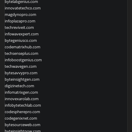
bytelabgenius.com
innovatetechco.com
magdynopro.com
infoplazapro.com
techreviveit.com
infowavexpert.com
bytegeniusco.com
codematrixhub.com
techsenseplus.com
infoboostgenius.com
techwavegen.com
bytesavvypro.com
byteinsightgen.com
digizinetech.com
infomatrixgen.com
innovexarolab.com
infobytetechlab.com
codespherepro.com
codegenixnet.com
bytesourceweb.com
byteinsightnow.com