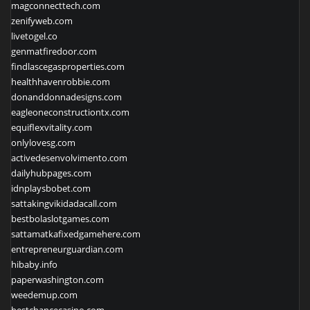
magconnecttech.com
zenifyweb.com
livetogel.co
genmatfiredoor.com
findlascegasproperties.com
healthhavenrobbie.com
donanddonnadesigns.com
eagleoneconstructiontx.com
equiflexvitality.com
onlylovesg.com
activedesenvolvimento.com
dailyhubpages.com
idnplaysbobet.com
sattakingvikidadacall.com
bestbolaslotgames.com
sattamatkafixedgamehere.com
entrepreneurguardian.com
hibaby.info
paperwashington.com
weedemup.com