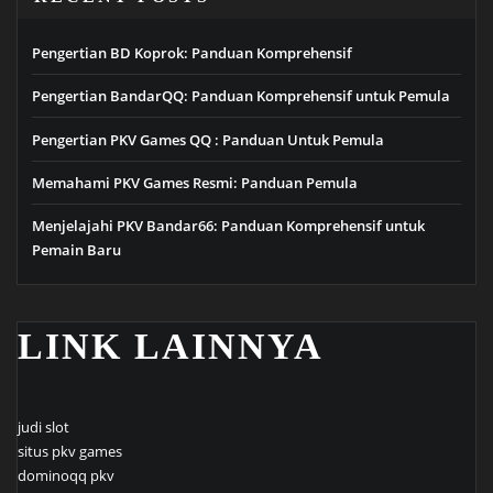
Pengertian BD Koprok: Panduan Komprehensif
Pengertian BandarQQ: Panduan Komprehensif untuk Pemula
Pengertian PKV Games QQ : Panduan Untuk Pemula
Memahami PKV Games Resmi: Panduan Pemula
Menjelajahi PKV Bandar66: Panduan Komprehensif untuk
Pemain Baru
LINK LAINNYA
judi slot
situs pkv games
dominoqq pkv