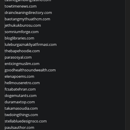
towtimenews.com
draincleaningdirectory.com
baotangmythuathcm.com
jethukukburosu.com
somniumforge.com
bloglibraries.com
luleburgaznakliyatfirmasi.com
thebapehoodie.com
parasosyal.com
enticingmuslim.com
goodhealthsoundwealth.com
elenapoems.com
hellmouseretro.com
fcsabatehran.com
dogemutants.com
duramaxtop.com
takamasoudia.com
twdoingthings.com
stellabluedesignsco.com
paulsauthor.com