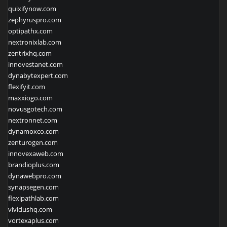
quixifynow.com
zephyruspro.com
optipathx.com
nextronixlab.com
zentrixhq.com
innovestanet.com
dynabytexpert.com
flexifyit.com
maxxiogo.com
novusgotech.com
nextronnet.com
dynamoxco.com
zenturogen.com
innovexaweb.com
brandioplus.com
dynawebpro.com
synapsegen.com
flexipathlab.com
vividushq.com
vortexaplus.com