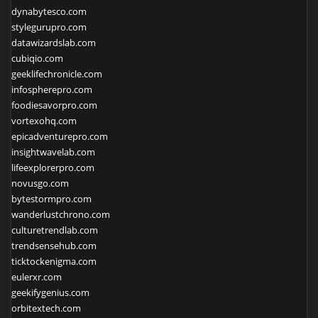
dynabytesco.com
stylegurupro.com
datawizardslab.com
cubiqio.com
geeklifechronicle.com
infospherepro.com
foodiesavorpro.com
vortexohq.com
epicadventurepro.com
insightwavelab.com
lifeexplorerpro.com
novusgo.com
bytestormpro.com
wanderlustchrono.com
culturetrendlab.com
trendsensehub.com
ticktockenigma.com
eulerxr.com
geekifygenius.com
orbitextech.com