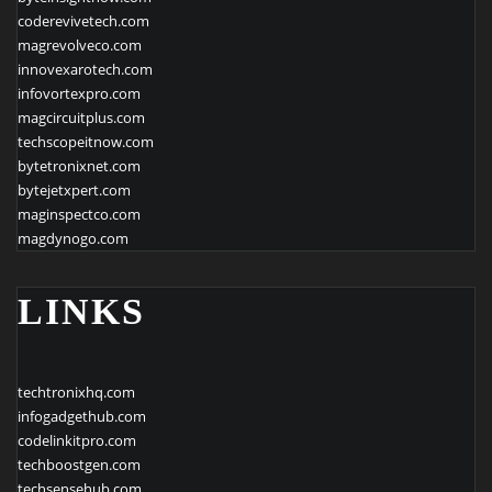
coderevivetech.com
magrevolveco.com
innovexarotech.com
infovortexpro.com
magcircuitplus.com
techscopeitnow.com
bytetronixnet.com
bytejetxpert.com
maginspectco.com
magdynogo.com
LINKS
techtronixhq.com
infogadgethub.com
codelinkitpro.com
techboostgen.com
techsensehub.com