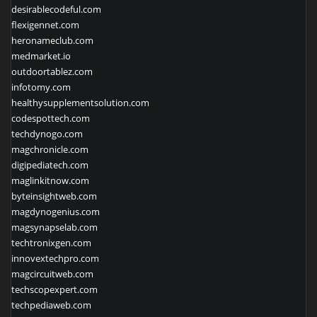
desirablecodeful.com
flexigennet.com
heronameclub.com
medmarket.io
outdoortablez.com
infotomy.com
healthysupplementsolution.com
codespottech.com
techdynogo.com
magchronicle.com
digipediatech.com
maglinkitnow.com
byteinsightweb.com
magdynogenius.com
magsynapselab.com
techtronixgen.com
innovextechpro.com
magcircuitweb.com
techscopexpert.com
techpediaweb.com