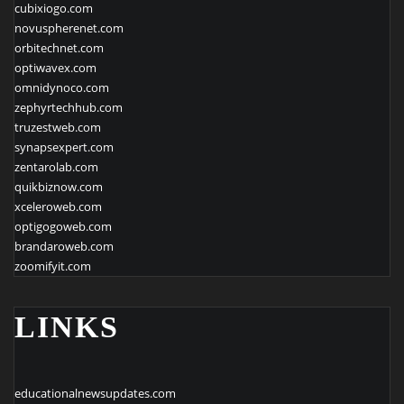
cubixiogo.com
novuspherenet.com
orbitechnet.com
optiwavex.com
omnidynoco.com
zephyrtechhub.com
truzestweb.com
synapsexpert.com
zentarolab.com
quikbiznow.com
xceleroweb.com
optigogoweb.com
brandaroweb.com
zoomifyit.com
LINKS
educationalnewsupdates.com