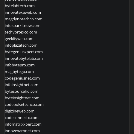
bytelabtech.com
innovatexaweb.com
magdynotechco.com
infosparkitnow.com
techvortexco.com
geekifyweb.com
infoplazatech.com
bytegeniusxpert.com
innovatebytelab.com
infobytepro.com
magbytego.com
codegeniusnet.com
infoinsightnet.com
bytesourcehq.com
byteinsightnet.com
codepulsetechco.com
digizineweb.com
codeconnectx.com
infomatrixxpert.com
innovexaronet.com