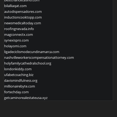
bestchancecasino.com
bilalliaqat.com
autodispensadores.com
inductioncooktopp.com
newsmedicaltoday.com
roofingnevada.info
magconnectx.com
synexispro.com
holayomi.com
ligadeciclismodecundinamarca.com
nashvilleworkerscompensationattorney.com
holyfamilycathedralschool.org
londonkiddy.com
ufabetcoaching.biz
davismindfulness.org
millionairebyte.com
fortechday.com
getcaminorealestateusa.xyz