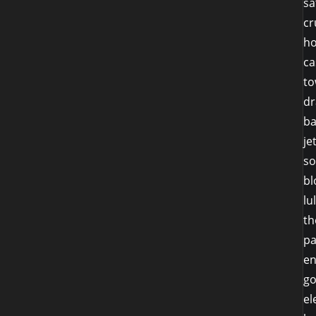
sa
cr
ho
ca
t
dr
b
je
s
bl
lu
th
pa
en
go
e