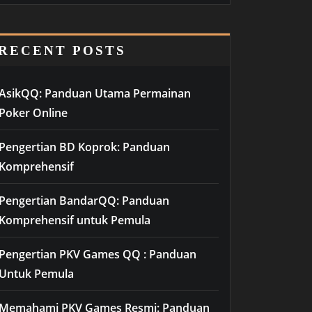
RECENT POSTS
AsikQQ: Panduan Utama Permainan
Poker Online
Pengertian BD Koprok: Panduan
Komprehensif
Pengertian BandarQQ: Panduan
Komprehensif untuk Pemula
Pengertian PKV Games QQ : Panduan
Untuk Pemula
Memahami PKV Games Resmi: Panduan