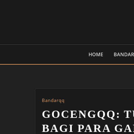
Skip
to
content
HOME
BANDA
Bandarqq
GOCENGQQ: T
BAGI PARA G