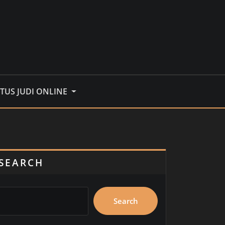
ITUS JUDI ONLINE
SEARCH
Search