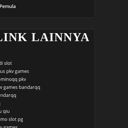
Pemula
LINK LAINNYA
di slot
tus pkv games
ominoqq pkv
v games bandarqq
andarqq
q
u qiu
mo slot pg
v games