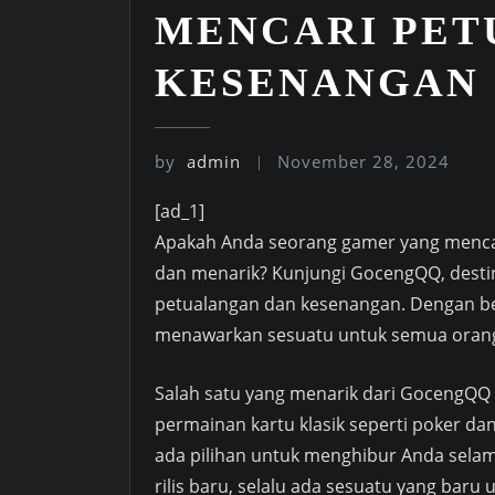
MENCARI PET
KESENANGAN
by
admin
November 28, 2024
[ad_1]
Apakah Anda seorang gamer yang menca
dan menarik? Kunjungi GocengQQ, desti
petualangan dan kesenangan. Dengan be
menawarkan sesuatu untuk semua orang,
Salah satu yang menarik dari GocengQQ 
permainan kartu klasik seperti poker dan
ada pilihan untuk menghibur Anda sela
rilis baru, selalu ada sesuatu yang baru