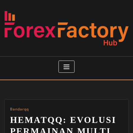
Skip
to
content
Bandarqq
HEMATQQ: EVOLUSI
PERMAINAN MULTI