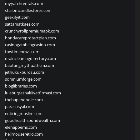
myyatchrentals.com
shalomcandlestores.com
geekifyit.com
sattamatkaes.com
crunchyrollpremiumapk.com
hondacareprotectplan.com
casinogamblingcasino.com
towtimenews.com
draincleaningdirectory.com
baotangmythuathcm.com
jethukukburosu.com
somniumforge.com
bloglibraries.com
luleburgaznakliyatfirmasi.com
thebapehoodie.com
parasosyal.com
enticingmuslim.com
goodhealthsoundwealth.com
elenapoems.com
hellmouseretro.com