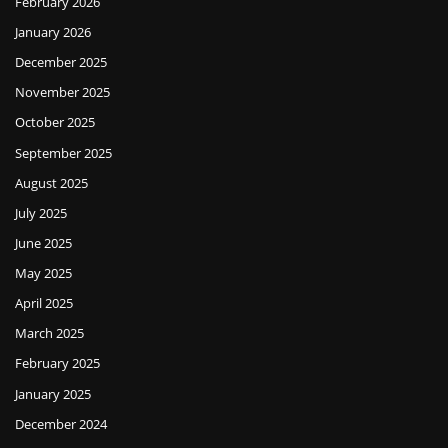
February 2026
January 2026
December 2025
November 2025
October 2025
September 2025
August 2025
July 2025
June 2025
May 2025
April 2025
March 2025
February 2025
January 2025
December 2024