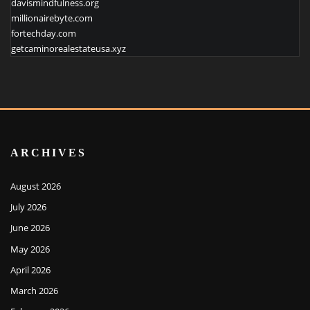
davismindfulness.org
millionairebyte.com
fortechday.com
getcaminorealestateusa.xyz
ARCHIVES
August 2026
July 2026
June 2026
May 2026
April 2026
March 2026