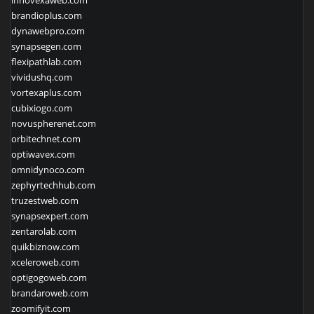
brandioplus.com
dynawebpro.com
synapsegen.com
flexipathlab.com
vividushq.com
vortexaplus.com
cubixiogo.com
novuspherenet.com
orbitechnet.com
optiwavex.com
omnidynoco.com
zephyrtechhub.com
truzestweb.com
synapsexpert.com
zentarolab.com
quikbiznow.com
xceleroweb.com
optigogoweb.com
brandaroweb.com
zoomifyit.com