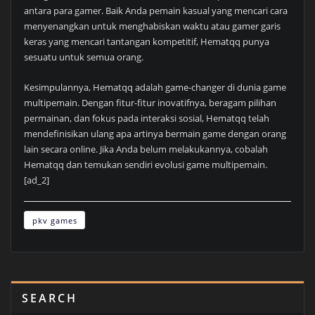
antara para gamer. Baik Anda pemain kasual yang mencari cara
menyenangkan untuk menghabiskan waktu atau gamer garis
keras yang mencari tantangan kompetitif, Hematqq punya
sesuatu untuk semua orang.
Kesimpulannya, Hematqq adalah game-changer di dunia game
multipemain. Dengan fitur-fitur inovatifnya, beragam pilihan
permainan, dan fokus pada interaksi sosial, Hematqq telah
mendefinisikan ulang apa artinya bermain game dengan orang
lain secara online. Jika Anda belum melakukannya, cobalah
Hematqq dan temukan sendiri evolusi game multipemain.
[ad_2]
pkv games
SEARCH