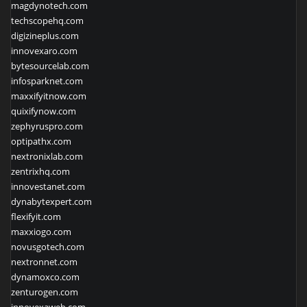
magdynotech.com
techscopehq.com
digizineplus.com
innovexaro.com
bytesourcelab.com
infosparknet.com
maxxifyitnow.com
quixifynow.com
zephyruspro.com
optipathx.com
nextronixlab.com
zentrixhq.com
innovestanet.com
dynabytexpert.com
flexifyit.com
maxxiogo.com
novusgotech.com
nextronnet.com
dynamoxco.com
zenturogen.com
innovexaweb.com