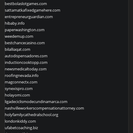
bestbolaslotgames.com
sattamatkafixedgamehere.com
entrepreneurguardian.com
hibaby.info
paperwashington.com
weedemup.com
bestchancecasino.com
bilalliaqat.com
autodispensadores.com
inductioncooktopp.com
newsmedicaltoday.com
roofingnevada.info
magconnectx.com
synexispro.com
holayomi.com
ligadeciclismodecundinamarca.com
nashvilleworkerscompensationattorney.com
holyfamilycathedralschool.org
londonkiddy.com
ufabetcoaching.biz