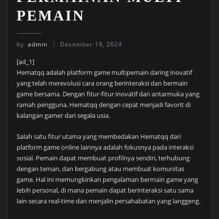
PEMAIN
by
admin
December 19, 2024
[ad_1]
Hematqq adalah platform game multipemain daring inovatif
yang telah merevolusi cara orang berinteraksi dan bermain
game bersama. Dengan fitur-fitur inovatif dan antarmuka yang
ramah pengguna, Hematqq dengan cepat menjadi favorit di
kalangan gamer dari segala usia.
Salah satu fitur utama yang membedakan Hematqq dari
platform game online lainnya adalah fokusnya pada interaksi
sosial. Pemain dapat membuat profilnya sendiri, terhubung
dengan teman, dan bergabung atau membuat komunitas
game. Hal ini memungkinkan pengalaman bermain game yang
lebih personal, di mana pemain dapat berinteraksi satu sama
lain secara real-time dan menjalin persahabatan yang langgeng.