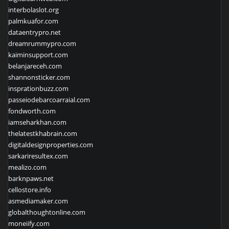
interbolaslot.org
palmkuafor.com
dataentrypro.net
dreamrummypro.com
kaiminsupport.com
belanjareceh.com
shannonsticker.com
insprationbuzz.com
passeiodebarcoarraial.com
fondworth.com
iamseharkhan.com
thelatestkhabrain.com
digitaldesignproperties.com
sarkariresultex.com
mealizo.com
barknpaws.net
cellostore.info
asmediamaker.com
globalthoughtonline.com
moneiify.com