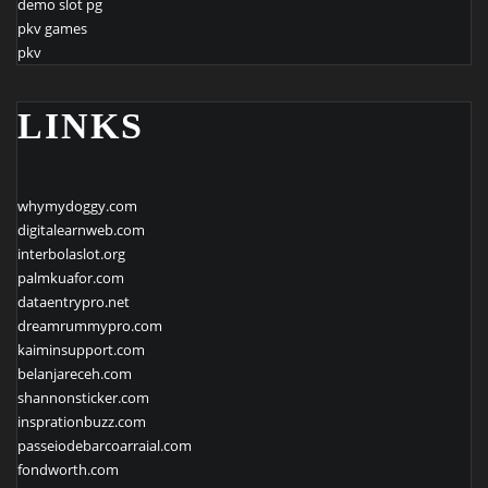
demo slot pg
pkv games
pkv
LINKS
whymydoggy.com
digitalearnweb.com
interbolaslot.org
palmkuafor.com
dataentrypro.net
dreamrummypro.com
kaiminsupport.com
belanjareceh.com
shannonsticker.com
insprationbuzz.com
passeiodebarcoarraial.com
fondworth.com