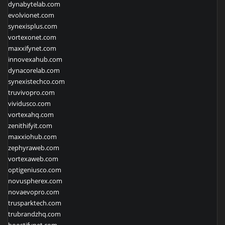
dynabytelab.com
evolvionet.com
synexisplus.com
vortexonet.com
maxxifynet.com
innovexahub.com
dynacorelab.com
synexistechco.com
truvivopro.com
vividusco.com
vortexahq.com
zenithifyit.com
maxxiohub.com
zephyraweb.com
vortexaweb.com
optigeniusco.com
novuspherex.com
novaevopro.com
trusparktech.com
trubrandzhq.com