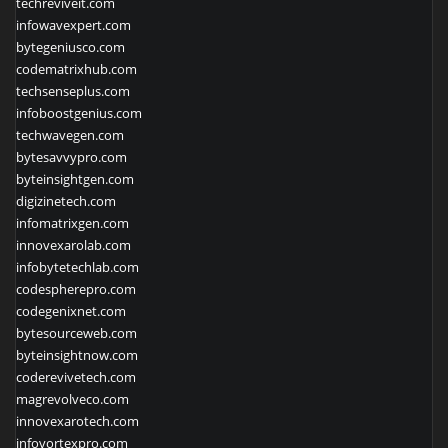
techreviveit.com
infowavexpert.com
bytegeniusco.com
codematrixhub.com
techsenseplus.com
infoboostgenius.com
techwavegen.com
bytesavvypro.com
byteinsightgen.com
digizinetech.com
infomatrixgen.com
innovexarolab.com
infobytetechlab.com
codespherepro.com
codegenixnet.com
bytesourceweb.com
byteinsightnow.com
coderevivetech.com
magrevolveco.com
innovexarotech.com
infovortexpro.com