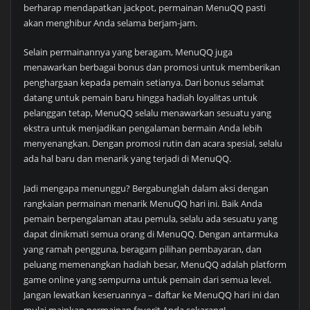
berharap mendapatkan jackpot, permainan MenuQQ pasti
akan menghibur Anda selama berjam-jam.
Selain permainannya yang beragam, MenuQQ juga
menawarkan berbagai bonus dan promosi untuk memberikan
penghargaan kepada pemain setianya. Dari bonus selamat
datang untuk pemain baru hingga hadiah loyalitas untuk
pelanggan tetap, MenuQQ selalu menawarkan sesuatu yang
ekstra untuk menjadikan pengalaman bermain Anda lebih
menyenangkan. Dengan promosi rutin dan acara spesial, selalu
ada hal baru dan menarik yang terjadi di MenuQQ.
Jadi mengapa menunggu? Bergabunglah dalam aksi dengan
rangkaian permainan menarik MenuQQ hari ini. Baik Anda
pemain berpengalaman atau pemula, selalu ada sesuatu yang
dapat dinikmati semua orang di MenuQQ. Dengan antarmuka
yang ramah pengguna, beragam pilihan pembayaran, dan
peluang memenangkan hadiah besar, MenuQQ adalah platform
game online yang sempurna untuk pemain dari semua level.
Jangan lewatkan keseruannya – daftar ke MenuQQ hari ini dan
mulai mainkan permainan favorit Anda sekarang!