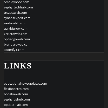
omnidynoco.com
zephyrtechhub.com
truzestweb.com
synapsexpert.com
zentarolab.com
quikbiznow.com
xceleroweb.com
optigogoweb.com
brandaroweb.com
zoomifyit.com
LINKS
educationalnewsupdates.com
flexiboostco.com
boostioweb.com
zephyrushub.com
optipathlab.com