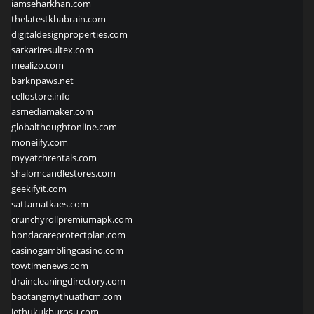
iamseharkhan.com
thelatestkhabrain.com
digitaldesignproperties.com
sarkariresultex.com
mealizo.com
barknpaws.net
cellostore.info
asmediamaker.com
globalthoughtonline.com
moneiify.com
myyatchrentals.com
shalomcandlestores.com
geekifyit.com
sattamatkaes.com
crunchyrollpremiumapk.com
hondacareprotectplan.com
casinogamblingcasino.com
towtimenews.com
draincleaningdirectory.com
baotangmythuathcm.com
jethukukburosu.com