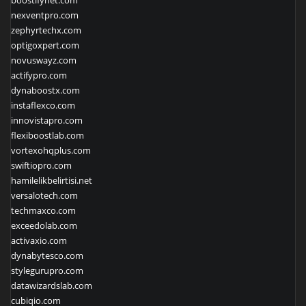
boostifynet.com
nexventpro.com
zephyrtechx.com
optigoxpert.com
novuswayz.com
actifypro.com
dynaboostx.com
instaflexco.com
innovistapro.com
flexiboostlab.com
vortexohqplus.com
swiftiopro.com
hamilelikbelirtisi.net
versalotech.com
techmaxco.com
exceedolab.com
activaxio.com
dynabytesco.com
stylegurupro.com
datawizardslab.com
cubiqio.com