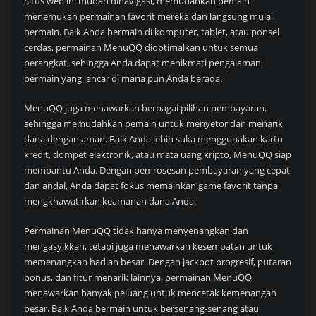
Situs web ini mudah dinavigasi, memudahkan pemain
menemukan permainan favorit mereka dan langsung mulai
bermain. Baik Anda bermain di komputer, tablet, atau ponsel
cerdas, permainan MenuQQ dioptimalkan untuk semua
perangkat, sehingga Anda dapat menikmati pengalaman
bermain yang lancar di mana pun Anda berada.
MenuQQ juga menawarkan berbagai pilihan pembayaran,
sehingga memudahkan pemain untuk menyetor dan menarik
dana dengan aman. Baik Anda lebih suka menggunakan kartu
kredit, dompet elektronik, atau mata uang kripto, MenuQQ siap
membantu Anda. Dengan pemrosesan pembayaran yang cepat
dan andal, Anda dapat fokus memainkan game favorit tanpa
mengkhawatirkan keamanan dana Anda.
Permainan MenuQQ tidak hanya menyenangkan dan
mengasyikkan, tetapi juga menawarkan kesempatan untuk
memenangkan hadiah besar. Dengan jackpot progresif, putaran
bonus, dan fitur menarik lainnya, permainan MenuQQ
menawarkan banyak peluang untuk mencetak kemenangan
besar. Baik Anda bermain untuk bersenang-senang atau