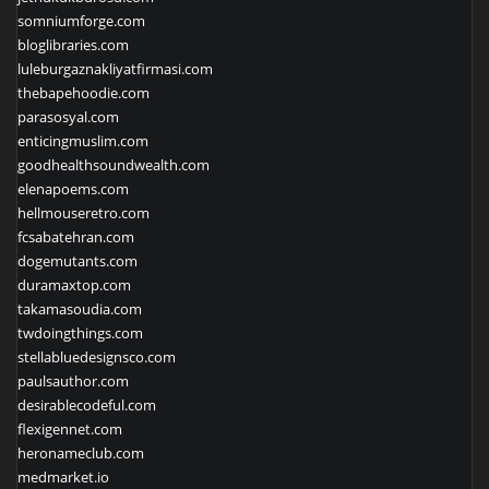
somniumforge.com
bloglibraries.com
luleburgaznakliyatfirmasi.com
thebapehoodie.com
parasosyal.com
enticingmuslim.com
goodhealthsoundwealth.com
elenapoems.com
hellmouseretro.com
fcsabatehran.com
dogemutants.com
duramaxtop.com
takamasoudia.com
twdoingthings.com
stellabluedesignsco.com
paulsauthor.com
desirablecodeful.com
flexigennet.com
heronameclub.com
medmarket.io