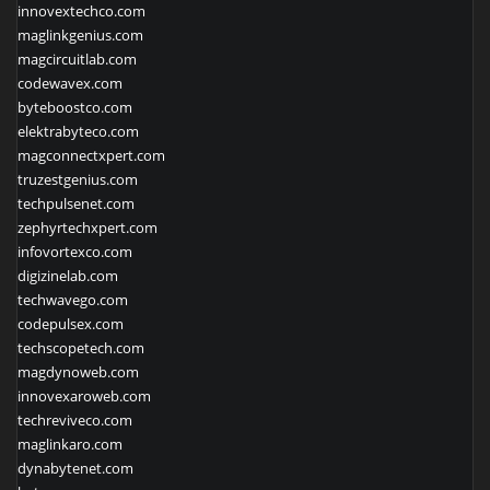
innovextechco.com
maglinkgenius.com
magcircuitlab.com
codewavex.com
byteboostco.com
elektrabyteco.com
magconnectxpert.com
truzestgenius.com
techpulsenet.com
zephyrtechxpert.com
infovortexco.com
digizinelab.com
techwavego.com
codepulsex.com
techscopetech.com
magdynoweb.com
innovexaroweb.com
techreviveco.com
maglinkaro.com
dynabytenet.com