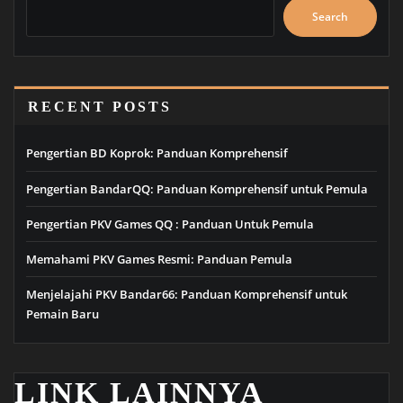
Search
RECENT POSTS
Pengertian BD Koprok: Panduan Komprehensif
Pengertian BandarQQ: Panduan Komprehensif untuk Pemula
Pengertian PKV Games QQ : Panduan Untuk Pemula
Memahami PKV Games Resmi: Panduan Pemula
Menjelajahi PKV Bandar66: Panduan Komprehensif untuk
Pemain Baru
LINK LAINNYA