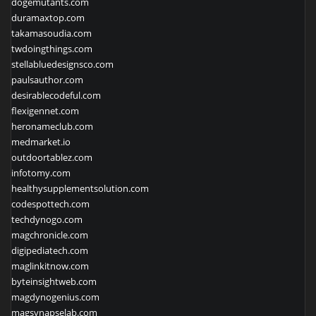
dogemutants.com
duramaxtop.com
takamasoudia.com
twdoingthings.com
stellabluedesignsco.com
paulsauthor.com
desirablecodeful.com
flexigennet.com
heronameclub.com
medmarket.io
outdoortablez.com
infotomy.com
healthysupplementsolution.com
codespottech.com
techdynogo.com
magchronicle.com
digipediatech.com
maglinkitnow.com
byteinsightweb.com
magdynogenius.com
magsynapselab.com