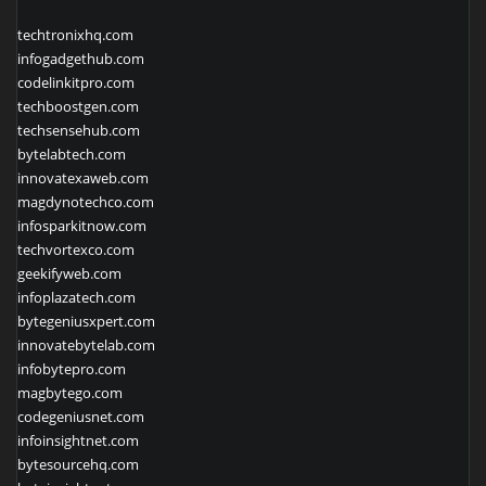
techtronixhq.com
infogadgethub.com
codelinkitpro.com
techboostgen.com
techsensehub.com
bytelabtech.com
innovatexaweb.com
magdynotechco.com
infosparkitnow.com
techvortexco.com
geekifyweb.com
infoplazatech.com
bytegeniusxpert.com
innovatebytelab.com
infobytepro.com
magbytego.com
codegeniusnet.com
infoinsightnet.com
bytesourcehq.com