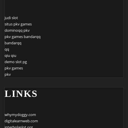
judi slot
situs pkv games
dominoqq pkv
pkv games bandarqq
bandarqq
qq
qiu qiu
demo slot pg
pkv games
pkv
LINKS
whymydoggy.com
digitalearnweb.com
interbolaslot.org