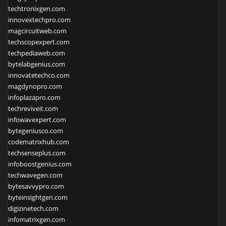
techtronixgen.com
innovextechpro.com
magcircuitweb.com
techscopexpert.com
techpediaweb.com
bytelabgenius.com
innovatetechco.com
magdynopro.com
infoplazapro.com
techreviveit.com
infowavexpert.com
bytegeniusco.com
codematrixhub.com
techsenseplus.com
infoboostgenius.com
techwavegen.com
bytesavvypro.com
byteinsightgen.com
digizinetech.com
infomatrixgen.com