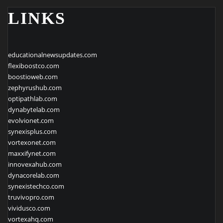
LINKS
educationalnewsupdates.com
flexiboostco.com
boostioweb.com
zephyrushub.com
optipathlab.com
dynabytelab.com
evolvionet.com
synexisplus.com
vortexonet.com
maxxifynet.com
innovexahub.com
dynacorelab.com
synexistechco.com
truvivopro.com
vividusco.com
vortexahq.com