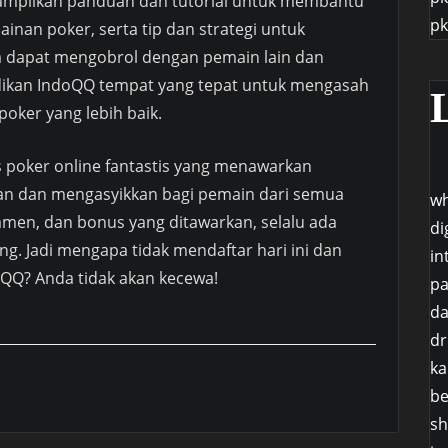
ampilkan panduan dan tutorial untuk membantu
pk
nan poker, serta tip dan strategi untuk
 dapat mengobrol dengan pemain lain dan
dikan IndoQQ tempat yang tepat untuk mengasah
oker yang lebih baik.
s poker online fantastis yang menawarkan
n dan mengasyikkan bagi pemain dari semua
w
men, dan bonus yang ditawarkan, selalu ada
di
g. Jadi mengapa tidak mendaftar hari ini dan
in
oQQ? Anda tidak akan kecewa!
pa
da
d
ka
be
sh