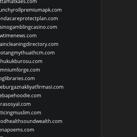
ttamatkaes.com
unchyrollpremiumapk.com
ndacareprotectplan.com
sinogamblingcasino.com
owtimenews.com
aincleaningdirectory.com
aotangmythuathcm.com
thukukburosu.com
omniumforge.com
oglibraries.com
leburgaznakliyatfirmasi.com
ebapehoodie.com
rasosyal.com
ticingmuslim.com
odhealthsoundwealth.com
lenapoems.com