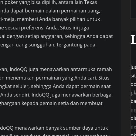
ker yang bisa dipilih, antara lain Texas
Anda dapat bermain dalam permainan uang,
i-meja, memberi Anda banyak pilihan untuk
esuai preferensi Anda. Situs ini juga
ai dengan setiap anggaran, sehingga Anda dapat
dengan uang sungguhan, tergantung pada
ju
rkan, IndoQQ juga menawarkan antarmuka ramah
si
n menemukan permainan yang Anda cari. Situs
d
ngkat seluler, sehingga Anda dapat bermain saat
pk
Anda sendiri. IndoQQ juga menawarkan berbagai
b
ghargaan kepada pemain setia dan membuat
q
qi
de
 IndoQQ menawarkan banyak sumber daya untuk
pk