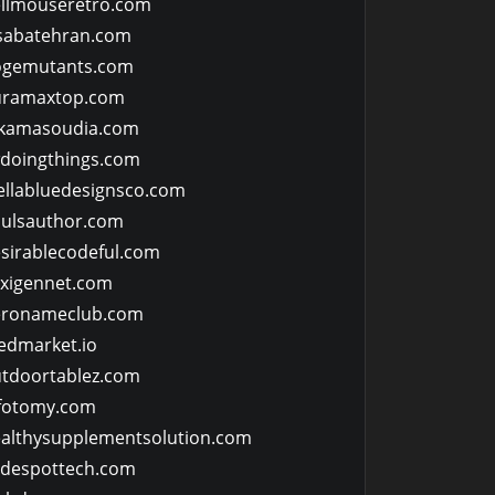
llmouseretro.com
sabatehran.com
ogemutants.com
uramaxtop.com
kamasoudia.com
doingthings.com
ellabluedesignsco.com
ulsauthor.com
sirablecodeful.com
exigennet.com
eronameclub.com
dmarket.io
tdoortablez.com
fotomy.com
althysupplementsolution.com
despottech.com