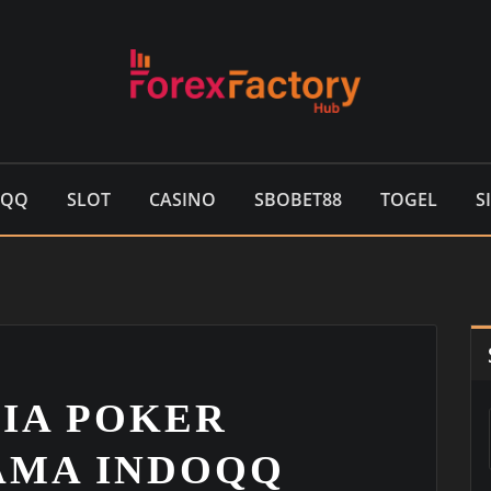
RQQ
SLOT
CASINO
SBOBET88
TOGEL
S
NIA POKER
AMA INDOQQ