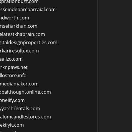
sprationbuzz.com
sseiodebarcoarraial.com
ndworth.com
amseharkhan.com
elatestkhabrain.com
gitaldesignproperties.com
rkariresultex.com
alizo.com
rknpaws.net
llostore.info
smediamaker.com
obalthoughtonline.com
neiify.com
yatchrentals.com
alomcandlestores.com
ekifyit.com