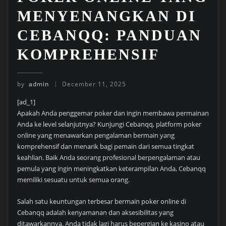
MENYENANGKAN DI
CEBANQQ: PANDUAN
KOMPREHENSIF
by
admin
December 11, 2025
[ad_1]
Apakah Anda penggemar poker dan ingin membawa permainan
Anda ke level selanjutnya? Kunjungi Cebanqq, platform poker
online yang menawarkan pengalaman bermain yang
komprehensif dan menarik bagi pemain dari semua tingkat
keahlian. Baik Anda seorang profesional berpengalaman atau
pemula yang ingin meningkatkan keterampilan Anda, Cebanqq
memiliki sesuatu untuk semua orang.
Salah satu keuntungan terbesar bermain poker online di
Cebanqq adalah kenyamanan dan aksesibilitas yang
ditawarkannya. Anda tidak lagi harus bepergian ke kasino atau