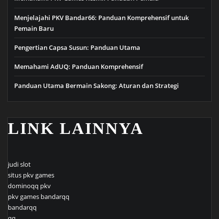
Menjelajahi PKV Bandar66: Panduan Komprehensif untuk
Pemain Baru
Pengertian Capsa Susun: Panduan Utama
Memahami AdUQ: Panduan Komprehensif
Panduan Utama Bermain Sakong: Aturan dan Strategi
LINK LAINNYA
judi slot
situs pkv games
dominoqq pkv
pkv games bandarqq
bandarqq
qq