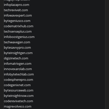
infoplazapro.com
techreviveit.com
infowavexpert.com
bytegeniusco.com
codematrixhub.com
techsenseplus.com
infoboostgenius.com
techwavegen.com
bytesavvypro.com
byteinsightgen.com
digizinetech.com
infomatrixgen.com
innovexarolab.com
infobytetechlab.com
codespherepro.com
codegenixnet.com
bytesourceweb.com
byteinsightnow.com
coderevivetech.com
magrevolveco.com