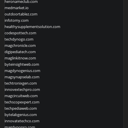
heronameclub.com
medmarket.io
outdoortablez.com
infotomy.com
healthysupplementsolution.com
codespottech.com
techdynogo.com
magchronicle.com
digipediatech.com
maglinkitnow.com
byteinsightweb.com
magdynogenius.com
magsynapselab.com
techtronixgen.com
innovextechpro.com
magcircuitweb.com
techscopexpert.com
techpediaweb.com
bytelabgenius.com
innovatetechco.com
magdynopro.com