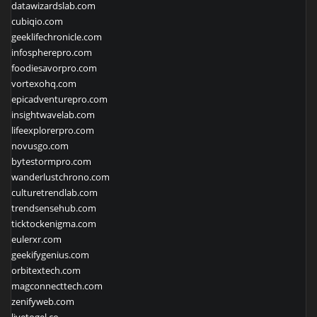
datawizardslab.com
cubiqio.com
geeklifechronicle.com
infospherepro.com
foodiesavorpro.com
vortexohq.com
epicadventurepro.com
insightwavelab.com
lifeexplorerpro.com
novusgo.com
bytestormpro.com
wanderlustchrono.com
culturetrendlab.com
trendsensehub.com
ticktockenigma.com
eulerxr.com
geekifygenius.com
orbitextech.com
magconnecttech.com
zenifyweb.com