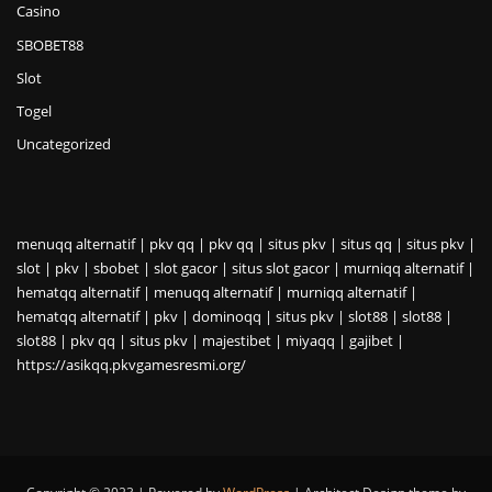
Casino
SBOBET88
Slot
Togel
Uncategorized
menuqq alternatif
|
pkv qq
|
pkv qq
|
situs pkv
|
situs qq
|
situs pkv
|
slot
|
pkv
|
sbobet
|
slot gacor
|
situs slot gacor
|
murniqq alternatif
|
hematqq alternatif
|
menuqq alternatif
|
murniqq alternatif
|
hematqq alternatif
|
pkv
|
dominoqq
|
situs pkv
|
slot88
|
slot88
|
slot88
|
pkv qq
|
situs pkv
|
majestibet
|
miyaqq
|
gajibet
|
https://asikqq.pkvgamesresmi.org/