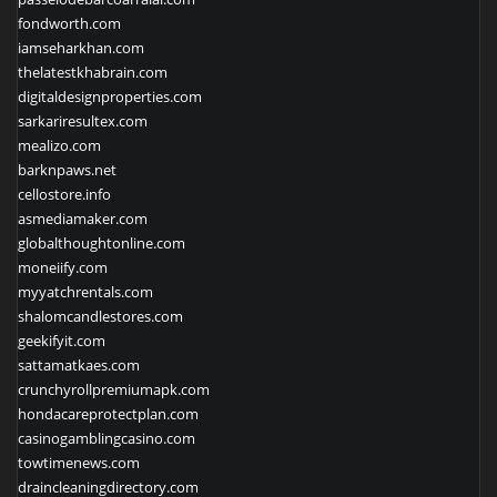
fondworth.com
iamseharkhan.com
thelatestkhabrain.com
digitaldesignproperties.com
sarkariresultex.com
mealizo.com
barknpaws.net
cellostore.info
asmediamaker.com
globalthoughtonline.com
moneiify.com
myyatchrentals.com
shalomcandlestores.com
geekifyit.com
sattamatkaes.com
crunchyrollpremiumapk.com
hondacareprotectplan.com
casinogamblingcasino.com
towtimenews.com
draincleaningdirectory.com