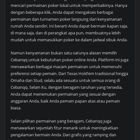
mencari permainan poker lokal untuk memperbaikinya. Hanya
dengan beberapa klik, Anda dapat mengakses berbagai
permainan dan turnamen poker langsung dari kenyamanan
rumah Anda sendiri. Ini berarti Anda dapat bermain kapan saja,
di mana saja, dan di perangkat apa pun, membuatnya lebih
mudah untuk memasukkan poker ke dalam jadwal sibuk Anda.
Namun kenyamanan bukan satu-satunya alasan memilih
Cebanqq untuk kebutuhan poker online Anda. Platform ini juga
menawarkan berbagai macam permainan untuk memenuhi
preferensi setiap pemain. Dari Texas Hold’em tradisional hingga
Omaha dan Stud, selalu ada sesuatu untuk semua orang di
Cebanqq. Selain itu, dengan beragam taruhan yang tersedia,
Anda dapat menemukan permainan yang sesuai dengan
anggaran Anda, baik Anda pemain papan atas atau pemain
biasa.
Selain pilihan permainan yang beragam, Cebanqq juga
menawarkan sejumlah fitur menarik untuk meningkatkan
pengalaman bermain Anda. Dari grafis yang ramping dan