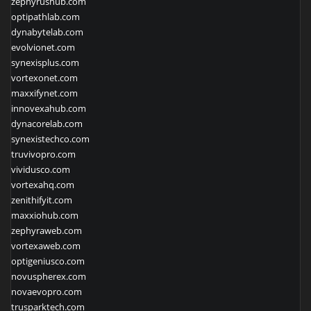
zephyrushub.com
optipathlab.com
dynabytelab.com
evolvionet.com
synexisplus.com
vortexonet.com
maxxifynet.com
innovexahub.com
dynacorelab.com
synexistechco.com
truvivopro.com
vividusco.com
vortexahq.com
zenithifyit.com
maxxiohub.com
zephyraweb.com
vortexaweb.com
optigeniusco.com
novuspherex.com
novaevopro.com
trusparktech.com