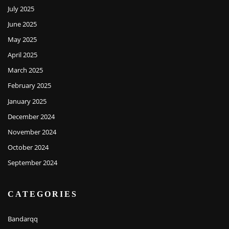
July 2025
June 2025
May 2025
April 2025
March 2025
February 2025
January 2025
December 2024
November 2024
October 2024
September 2024
CATEGORIES
Bandarqq