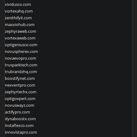
vividusco.com
vortexahq.com
zenithifyit.com
maxxiohub.com
zephyraweb.com
vortexaweb.com
optigeniusco.com
novuspherex.com
novaevopro.com
trusparktech.com
trubrandzhq.com
boostifynet.com
nexventpro.com
zephyrtechx.com
optigoxpert.com
novuswayz.com
actifypro.com
dynaboostx.com
instaflexco.com
innovistapro.com