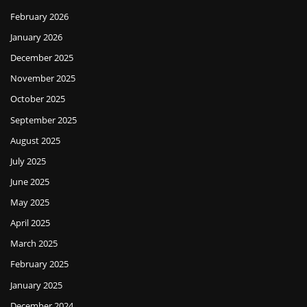
February 2026
January 2026
December 2025
November 2025
October 2025
September 2025
August 2025
July 2025
June 2025
May 2025
April 2025
March 2025
February 2025
January 2025
December 2024