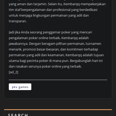
yang aman dan terjamin. Selain itu, Kembarqq mempekerjakan
tim staf berpengalaman dan profesional yang berdedikasi
untuk menjaga lingkungan permainan yang adil dan
transparan.
Jadi jika Anda seorang penggemar poker yang mencari
pengalaman poker online terbaik, Kembarqq adalah
jawabannya. Dengan beragam pilihan permainan, turnamen
menarik, promosi besar-besaran, dan komitmen terhadap
permainan yang adil dan keamanan, Kembarqq adalah tujuan
utama bagi pecinta poker di mana pun. Bergabunglah hari ini
dan rasakan serunya poker online yang terbaik.
[ad_2]
pkv games
SEARCH