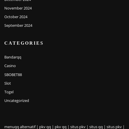
November 2024
October 2024
September 2024
CATEGORIES
Bandarqq
Casino
SBOBET88
Slot
Togel
Uncategorized
menuqq alternatif
|
pkv qq
|
pkv qq
|
situs pkv
|
situs qq
|
situs pkv
|