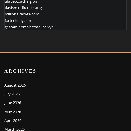
ufabetcoaching.biz
davismindfulness.org
millionairebyte.com
fortechday.com
getcaminorealestateusa.xyz
ARCHIVES
August 2026
July 2026
June 2026
May 2026
April 2026
March 2026