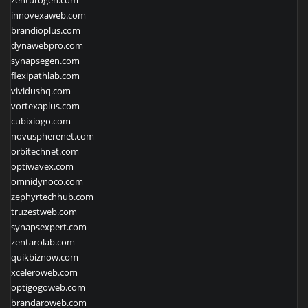
innovexaweb.com
brandioplus.com
dynawebpro.com
synapsegen.com
flexipathlab.com
vividushq.com
vortexaplus.com
cubixiogo.com
novuspherenet.com
orbitechnet.com
optiwavex.com
omnidynoco.com
zephyrtechhub.com
truzestweb.com
synapsexpert.com
zentarolab.com
quikbiznow.com
xceleroweb.com
optigogoweb.com
brandaroweb.com