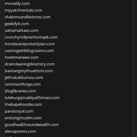
moneiify.com
myyatchrentals.com
shalomcandlestores.com
geekifyit.com
sattamatkaes.com
crunchyrollpremiumapk.com
hondacareprotectplan.com
casinogamblingcasino.com
towtimenews.com
draincleaningdirectory.com
baotangmythuathcm.com
jethukukburosu.com
somniumforge.com
bloglibraries.com
luleburgaznakliyatfirmasi.com
thebapehoodie.com
parasosyal.com
enticingmuslim.com
goodhealthsoundwealth.com
elenapoems.com