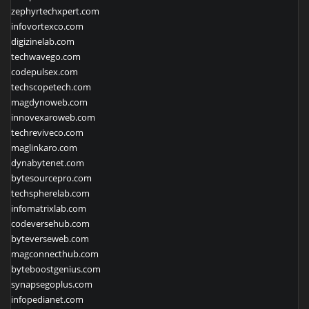
zephyrtechxpert.com
infovortexco.com
digizinelab.com
techwavego.com
codepulsex.com
techscopetech.com
magdynoweb.com
innovexaroweb.com
techreviveco.com
maglinkaro.com
dynabytenet.com
bytesourcepro.com
techspherelab.com
infomatrixlab.com
codeversehub.com
byteverseweb.com
magconnecthub.com
byteboostgenius.com
synapsegoplus.com
infopedianet.com