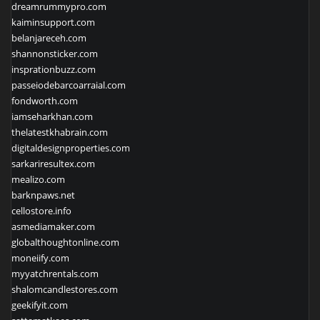
dreamrummypro.com
kaiminsupport.com
belanjareceh.com
shannonsticker.com
insprationbuzz.com
passeiodebarcoarraial.com
fondworth.com
iamseharkhan.com
thelatestkhabrain.com
digitaldesignproperties.com
sarkariresultex.com
mealizo.com
barknpaws.net
cellostore.info
asmediamaker.com
globalthoughtonline.com
moneiify.com
myyatchrentals.com
shalomcandlestores.com
geekifyit.com