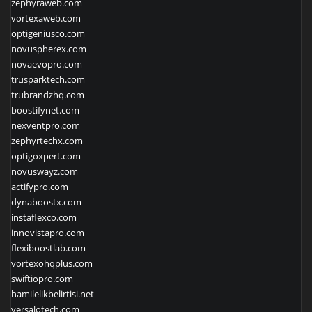
zephyraweb.com
vortexaweb.com
optigeniusco.com
novuspherex.com
novaevopro.com
trusparktech.com
trubrandzhq.com
boostifynet.com
nexventpro.com
zephyrtechx.com
optigoxpert.com
novuswayz.com
actifypro.com
dynaboostx.com
instaflexco.com
innovistapro.com
flexiboostlab.com
vortexohqplus.com
swiftiopro.com
hamilelikbelirtisi.net
versalotech.com