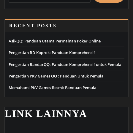
RECENT POSTS
AsikQQ: Panduan Utama Permainan Poker Online
Pengertian BD Koprok: Panduan Komprehensif
Pengertian BandarQQ: Panduan Komprehensif untuk Pemula
Pengertian PKV Games QQ : Panduan Untuk Pemula
Memahami PKV Games Resmi: Panduan Pemula
LINK LAINNYA