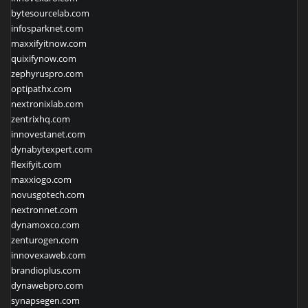
bytesourcelab.com
infosparknet.com
maxxifyitnow.com
quixifynow.com
zephyruspro.com
optipathx.com
nextronixlab.com
zentrixhq.com
innovestanet.com
dynabytexpert.com
flexifyit.com
maxxiogo.com
novusgotech.com
nextronnet.com
dynamoxco.com
zenturogen.com
innovexaweb.com
brandioplus.com
dynawebpro.com
synapsegen.com