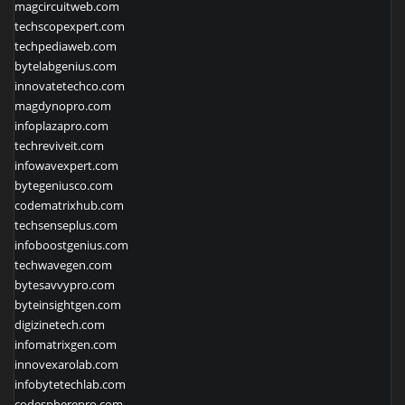
magcircuitweb.com
techscopexpert.com
techpediaweb.com
bytelabgenius.com
innovatetechco.com
magdynopro.com
infoplazapro.com
techreviveit.com
infowavexpert.com
bytegeniusco.com
codematrixhub.com
techsenseplus.com
infoboostgenius.com
techwavegen.com
bytesavvypro.com
byteinsightgen.com
digizinetech.com
infomatrixgen.com
innovexarolab.com
infobytetechlab.com
codespherepro.com