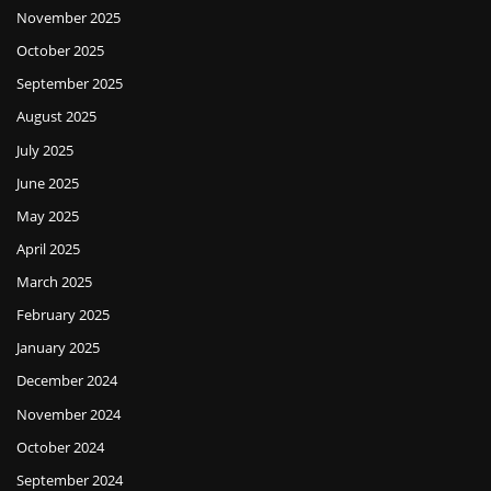
November 2025
October 2025
September 2025
August 2025
July 2025
June 2025
May 2025
April 2025
March 2025
February 2025
January 2025
December 2024
November 2024
October 2024
September 2024