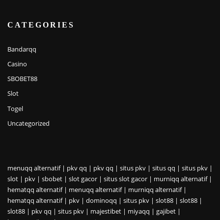
CATEGORIES
Bandarqq
Casino
SBOBET88
Slot
Togel
Uncategorized
menuqq alternatif
|
pkv qq
|
pkv qq
|
situs pkv
|
situs qq
|
situs pkv
|
slot
|
pkv
|
sbobet
|
slot gacor
|
situs slot gacor
|
murniqq alternatif
|
hematqq alternatif
|
menuqq alternatif
|
murniqq alternatif
|
hematqq alternatif
|
pkv
|
dominoqq
|
situs pkv
|
slot88
|
slot88
|
slot88
|
pkv qq
|
situs pkv
|
majestibet
|
miyaqq
|
gajibet
|