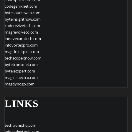
codegenixnet.com
bytesourceweb.com
byteinsightnow.com
coderevivetech.com
magrevolveco.com
innovexarotech.com
infovortexpro.com
magcircuitplus.com
techscopeitnow.com
bytetronixnet.com
bytejetxpert.com
maginspectco.com
magdynogo.com
LINKS
techtronixhq.com
infogadgethub.com