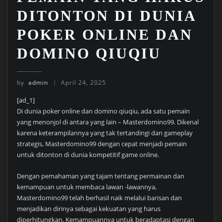
DITONTON DI DUNIA
POKER ONLINE DAN
DOMINO QIUQIU
by
admin
April 24, 2025
[ad_1]
Di dunia poker online dan domino qiuqiu, ada satu pemain
yang menonjol di antara yang lain – Masterdomino99. Dikenal
karena keterampilannya yang tak tertandingi dan gameplay
strategis, Masterdomino99 dengan cepat menjadi pemain
untuk ditonton di dunia kompetitif game online.
Dengan pemahaman yang tajam tentang permainan dan
kemampuan untuk membaca lawan -lawannya,
Masterdomino99 telah berhasil naik melalui barisan dan
menjadikan dirinya sebagai kekuatan yang harus
diperhitungkan. Kemampuannya untuk beradaptasi dengan