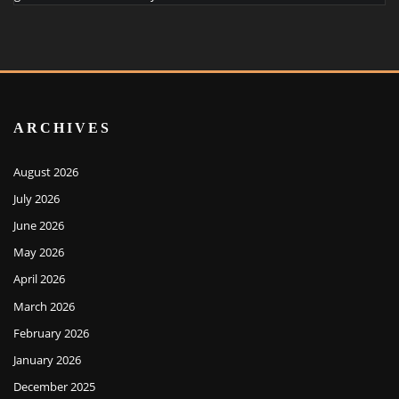
ARCHIVES
August 2026
July 2026
June 2026
May 2026
April 2026
March 2026
February 2026
January 2026
December 2025