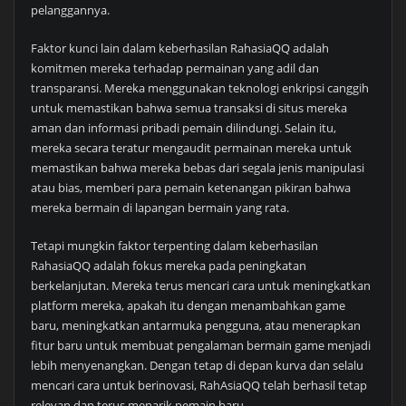
pelanggannya.
Faktor kunci lain dalam keberhasilan RahasiaQQ adalah
komitmen mereka terhadap permainan yang adil dan
transparansi. Mereka menggunakan teknologi enkripsi canggih
untuk memastikan bahwa semua transaksi di situs mereka
aman dan informasi pribadi pemain dilindungi. Selain itu,
mereka secara teratur mengaudit permainan mereka untuk
memastikan bahwa mereka bebas dari segala jenis manipulasi
atau bias, memberi para pemain ketenangan pikiran bahwa
mereka bermain di lapangan bermain yang rata.
Tetapi mungkin faktor terpenting dalam keberhasilan
RahasiaQQ adalah fokus mereka pada peningkatan
berkelanjutan. Mereka terus mencari cara untuk meningkatkan
platform mereka, apakah itu dengan menambahkan game
baru, meningkatkan antarmuka pengguna, atau menerapkan
fitur baru untuk membuat pengalaman bermain game menjadi
lebih menyenangkan. Dengan tetap di depan kurva dan selalu
mencari cara untuk berinovasi, RahAsiaQQ telah berhasil tetap
relevan dan terus menarik pemain baru.