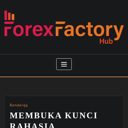
Skip
to
content
Bandarqq
MEMBUKA KUNCI
RAHASIA