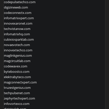
codepulsetechco.com
digizineweb.com
codeconnectx.com
infomatrixxpert.com
innovexaronet.com
techvistanow.com
infomatrixhq.com
cubixiosparklab.com
novaevotech.com
innovextechco.com
maglinkgenius.com
magcircuitlab.com
codewavex.com
byteboostco.com
elektrabyteco.com
magconnectxpert.com
truzestgenius.com
techpulsenet.com
zephyrtechxpert.com
infovortexco.com
digizinelab.com