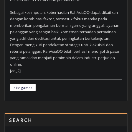
Sebagai kesimpulan, keberhasilan RahAsiaQQ dapat dikaitkan
dengan kombinasi faktor, termasuk fokus mereka pada
memberikan pengalaman bermain game yang unggul, layanan
pelanggan yang sangat baik, komitmen terhadap permainan
yang adil, dan dedikasi untuk peningkatan berkelanjutan.
Dengan mengikuti pendekatan strategis untuk akuisisi dan
retensi pelanggan, RahAsiaQQ telah berhasil menonjol di pasar
yang ramai dan menjadi pemimpin dalam industri perjudian
online.
[ad_2]
pkv games
SEARCH