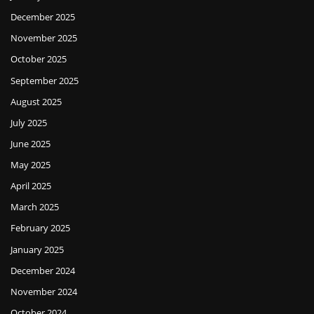
December 2025
November 2025
October 2025
September 2025
August 2025
July 2025
June 2025
May 2025
April 2025
March 2025
February 2025
January 2025
December 2024
November 2024
October 2024