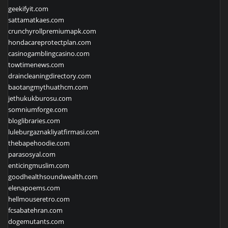
geekifyit.com
sattamatkaes.com
crunchyrollpremiumapk.com
hondacareprotectplan.com
casinogamblingcasino.com
towtimenews.com
draincleaningdirectory.com
baotangmythuathcm.com
jethukukburosu.com
somniumforge.com
bloglibraries.com
luleburgaznakliyatfirmasi.com
thebapehoodie.com
parasosyal.com
enticingmuslim.com
goodhealthsoundwealth.com
elenapoems.com
hellmouseretro.com
fcsabatehran.com
dogemutants.com