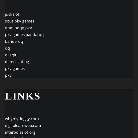
judi slot
situs pkv games
dominoqq pkv
pkv games bandarqq
bandarqq
qq
qiu qiu
demo slot pg
pkv games
pkv
LINKS
whymydoggy.com
digitalearnweb.com
interbolaslot.org