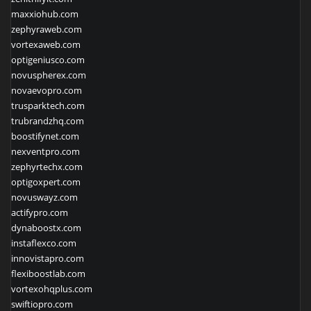
maxxiohub.com
zephyraweb.com
vortexaweb.com
optigeniusco.com
novuspherex.com
novaevopro.com
trusparktech.com
trubrandzhq.com
boostifynet.com
nexventpro.com
zephyrtechx.com
optigoxpert.com
novuswayz.com
actifypro.com
dynaboostx.com
instaflexco.com
innovistapro.com
flexiboostlab.com
vortexohqplus.com
swiftiopro.com