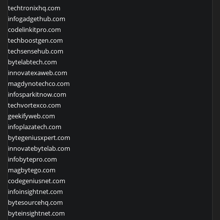
techtronixhq.com
infogadgethub.com
codelinkitpro.com
techboostgen.com
techsensehub.com
bytelabtech.com
innovatexaweb.com
magdynotechco.com
infosparkitnow.com
techvortexco.com
geekifyweb.com
infoplazatech.com
bytegeniusxpert.com
innovatebytelab.com
infobytepro.com
magbytego.com
codegeniusnet.com
infoinsightnet.com
bytesourcehq.com
byteinsightnet.com