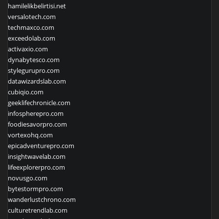
hamilelikbelirtisi.net
versalotech.com
techmaxco.com
exceedolab.com
activaxio.com
dynabytesco.com
stylegurupro.com
datawizardslab.com
cubiqio.com
geeklifechronicle.com
infospherepro.com
foodiesavorpro.com
vortexohq.com
epicadventurepro.com
insightwavelab.com
lifeexplorerpro.com
novusgo.com
bytestormpro.com
wanderlustchrono.com
culturetrendlab.com