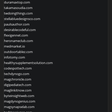
duramaxtop.com
takamasoudia.com
twdoingthings.com
stellabluedesignsco.com
paulsauthor.com
desirablecodeful.com
flexigennet.com
heronameclub.com
medmarket.io
outdoortablez.com
infotomy.com
healthysupplementsolution.com
codespottech.com
techdynogo.com
magchronicle.com
digipediatech.com
maglinkitnow.com
byteinsightweb.com
magdynogenius.com
magsynapselab.com