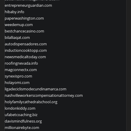
entrepreneurguardian.com
hibaby.info
paperwashington.com
weedemup.com
bestchancecasino.com
bilalliaqat.com
autodispensadores.com
inductioncooktopp.com
newsmedicaltoday.com
roofingnevada.info
magconnectx.com
synexispro.com
holayomi.com
ligadeciclismodecundinamarca.com
nashvilleworkerscompensationattorney.com
holyfamilycathedralschool.org
londonkiddy.com
ufabetcoaching.biz
davismindfulness.org
millionairebyte.com