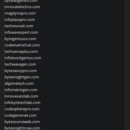
bytelabgenius.com
innovatetechco.com
magdynopro.com
infoplazapro.com
techreviveit.com
infowavexpert.com
bytegeniusco.com
codematrixhub.com
techsenseplus.com
infoboostgenius.com
techwavegen.com
bytesavvypro.com
byteinsightgen.com
digizinetech.com
infomatrixgen.com
innovexarolab.com
infobytetechlab.com
codespherepro.com
codegenixnet.com
bytesourceweb.com
byteinsightnow.com