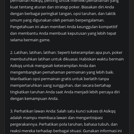
permainan Asikqq, penting untuk memiliki pemahaman yang
kuat tentang aturan dan strategi poker. Biasakan diri Anda
dengan berbagai peringkat tangan, opsi taruhan, dan taktik
umum yang digunakan oleh pemain berpengalaman.
Pengetahuan ini akan memberi Anda keunggulan kompetitif
dan membantu Anda membuat keputusan yang lebih tepat
selama bermain game.
2. Latihan, latihan, latihan: Seperti keterampilan apa pun, poker
membutuhkan latihan untuk dikuasai. Habiskan waktu bermain
Asikqq untuk mengasah keterampilan Anda dan
mengembangkan pemahaman permainan yang lebih baik.
Manfaatkan opsi permainan gratis untuk berlatih tanpa
mempertaruhkan uang sungguhan, dan secara bertahap
tingkatkan taruhan Anda saat Anda menjadi lebih percaya diri
dengan kemampuan Anda.
3. Perhatikan lawan Anda: Salah satu kunci sukses di Asikqq
adalah mampu membaca lawan dan mengantisipasi
pergerakannya. Perhatikan pola taruhan, bahasa tubuh, dan
reaksi mereka terhadap berbagai situasi. Gunakan informasi ini