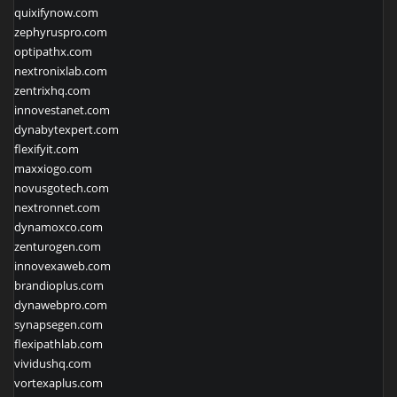
quixifynow.com
zephyruspro.com
optipathx.com
nextronixlab.com
zentrixhq.com
innovestanet.com
dynabytexpert.com
flexifyit.com
maxxiogo.com
novusgotech.com
nextronnet.com
dynamoxco.com
zenturogen.com
innovexaweb.com
brandioplus.com
dynawebpro.com
synapsegen.com
flexipathlab.com
vividushq.com
vortexaplus.com