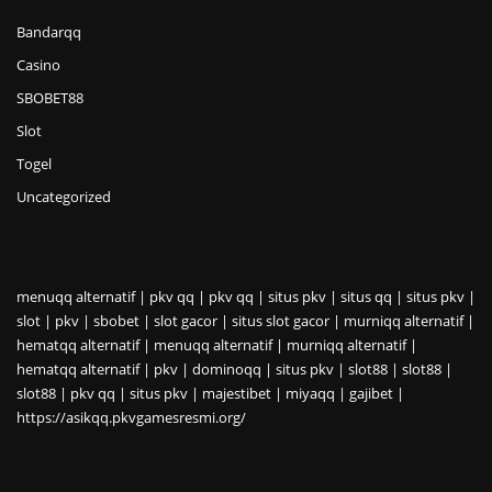
Bandarqq
Casino
SBOBET88
Slot
Togel
Uncategorized
menuqq alternatif
|
pkv qq
|
pkv qq
|
situs pkv
|
situs qq
|
situs pkv
|
slot
|
pkv
|
sbobet
|
slot gacor
|
situs slot gacor
|
murniqq alternatif
|
hematqq alternatif
|
menuqq alternatif
|
murniqq alternatif
|
hematqq alternatif
|
pkv
|
dominoqq
|
situs pkv
|
slot88
|
slot88
|
slot88
|
pkv qq
|
situs pkv
|
majestibet
|
miyaqq
|
gajibet
|
https://asikqq.pkvgamesresmi.org/