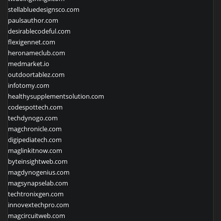
stellabluedesignsco.com
paulsauthor.com
desirablecodeful.com
flexigennet.com
heronameclub.com
medmarket.io
outdoortablez.com
infotomy.com
healthysupplementsolution.com
codespottech.com
techdynogo.com
magchronicle.com
digipediatech.com
maglinkitnow.com
byteinsightweb.com
magdynogenius.com
magsynapselab.com
techtronixgen.com
innovextechpro.com
magcircuitweb.com