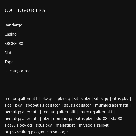
CATEGORIES
Bandarqq
Casino
SBOBET88
Slot
Togel
Uncategorized
menuqq alternatif
|
pkv qq
|
pkv qq
|
situs pkv
|
situs qq
|
situs pkv
|
slot
|
pkv
|
sbobet
|
slot gacor
|
situs slot gacor
|
murniqq alternatif
|
hematqq alternatif
|
menuqq alternatif
|
murniqq alternatif
|
hematqq alternatif
|
pkv
|
dominoqq
|
situs pkv
|
slot88
|
slot88
|
slot88
|
pkv qq
|
situs pkv
|
majestibet
|
miyaqq
|
gajibet
|
https://asikqq.pkvgamesresmi.org/