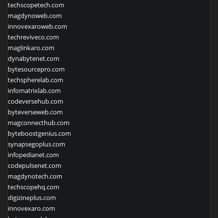
techscopetech.com
magdynoweb.com
innovexaroweb.com
techreviveco.com
maglinkaro.com
dynabytenet.com
bytesourcepro.com
techspherelab.com
infomatrixlab.com
codeversehub.com
byteverseweb.com
magconnecthub.com
byteboostgenius.com
synapsegoplus.com
infopedianet.com
codepulsenet.com
magdynotech.com
techscopehq.com
digizineplus.com
innovexaro.com