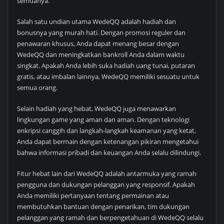
semuanya.
Salah satu undian utama WedeQQ adalah hadiah dan
bonusnya yang murah hati. Dengan promosi reguler dan
penawaran khusus, Anda dapat menang besar dengan
WedeQQ dan meningkatkan bankroll Anda dalam waktu
singkat. Apakah Anda lebih suka hadiah uang tunai, putaran
gratis, atau imbalan lainnya, WedeQQ memiliki sesuatu untuk
semua orang.
Selain hadiah yang hebat, WedeQQ juga menawarkan
lingkungan game yang aman dan aman. Dengan teknologi
enkripsi canggih dan langkah-langkah keamanan yang ketat,
Anda dapat bermain dengan ketenangan pikiran mengetahui
bahwa informasi pribadi dan keuangan Anda selalu dilindungi.
Fitur hebat lain dari WedeQQ adalah antarmuka yang ramah
pengguna dan dukungan pelanggan yang responsif. Apakah
Anda memiliki pertanyaan tentang permainan atau
membutuhkan bantuan dengan penarikan, tim dukungan
pelanggan yang ramah dan berpengetahuan di WedeQQ selalu