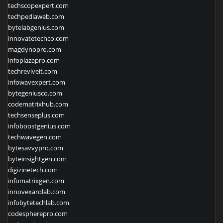
techscopexpert.com
techpediaweb.com
bytelabgenius.com
innovatetechco.com
magdynopro.com
infoplazapro.com
techreviveit.com
infowavexpert.com
bytegeniusco.com
codematrixhub.com
techsenseplus.com
infoboostgenius.com
techwavegen.com
bytesavvypro.com
byteinsightgen.com
digizinetech.com
infomatrixgen.com
innovexarolab.com
infobytetechlab.com
codespherepro.com