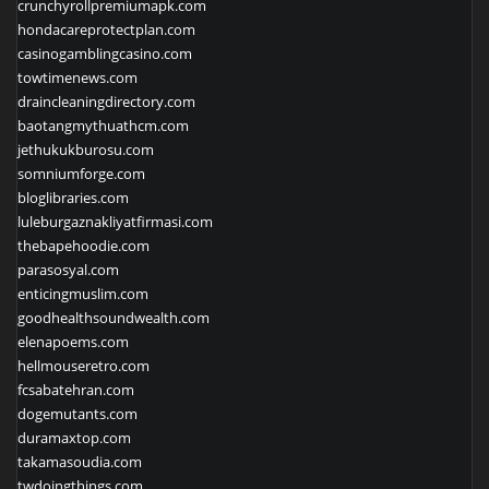
crunchyrollpremiumapk.com
hondacareprotectplan.com
casinogamblingcasino.com
towtimenews.com
draincleaningdirectory.com
baotangmythuathcm.com
jethukukburosu.com
somniumforge.com
bloglibraries.com
luleburgaznakliyatfirmasi.com
thebapehoodie.com
parasosyal.com
enticingmuslim.com
goodhealthsoundwealth.com
elenapoems.com
hellmouseretro.com
fcsabatehran.com
dogemutants.com
duramaxtop.com
takamasoudia.com
twdoingthings.com