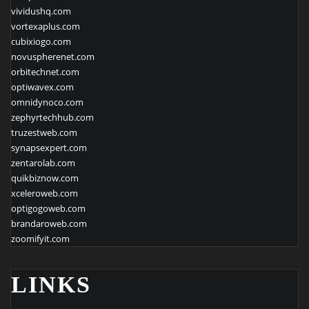
vividushq.com
vortexaplus.com
cubixiogo.com
novuspherenet.com
orbitechnet.com
optiwavex.com
omnidynoco.com
zephyrtechhub.com
truzestweb.com
synapsexpert.com
zentarolab.com
quikbiznow.com
xceleroweb.com
optigogoweb.com
brandaroweb.com
zoomifyit.com
LINKS