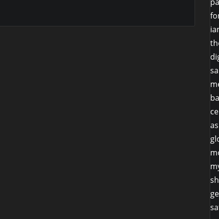
pa
fo
i
th
di
sa
me
ba
ce
a
gl
mo
my
sh
ge
sa