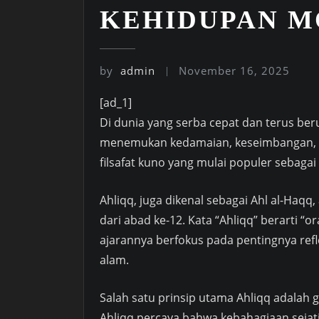
KEHIDUPAN 
by
admin
November 16, 2025
[ad_1]
Di dunia yang serba cepat dan terus ber
menemukan kedamaian, keseimbangan, d
filsafat kuno yang mulai populer sebag
Ahliqq, juga dikenal sebagai Ahl al-Haqq,
dari abad ke-12. Kata “Ahliqq” berarti 
ajarannya berfokus pada pentingnya refle
alam.
Salah satu prinsip utama Ahliqq adalah
Ahliqq percaya bahwa kebahagiaan seja