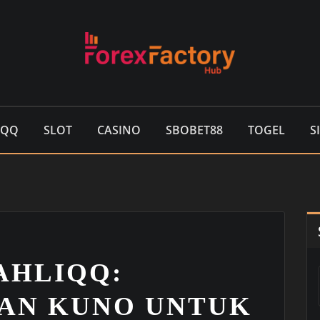
RQQ
SLOT
CASINO
SBOBET88
TOGEL
S
AHLIQQ:
AN KUNO UNTUK