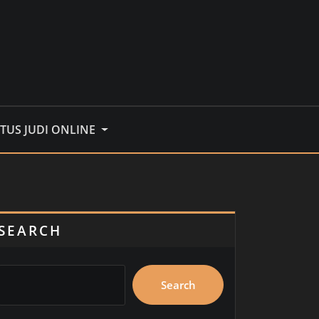
ITUS JUDI ONLINE
SEARCH
Search