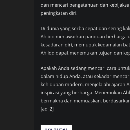
dan mencari pengetahuan dan kebijaksa
peningkatan diri.
Di dunia yang serba cepat dan sering kal
Ahliqq menawarkan panduan berharga 
kesadaran diri, memupuk kedamaian bati
Ahliqq dapat menemukan tujuan dan ke
Apakah Anda sedang mencari cara unt
dalam hidup Anda, atau sekadar mencar
kehidupan modern, menjelajahi ajaran
inspirasi yang berharga. Menemukan Ah
bermakna dan memuaskan, berdasarkan 
[ad_2]
pkv games