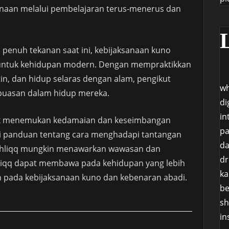
naan melalui pembelajaran terus-menerus dan
i penuh tekanan saat ini, kebijaksanaan kuno
untuk kehidupan modern. Dengan mempraktikkan
n, dan hidup selaras dengan alam, pengikut
w
puasan dalam hidup mereka.
di
in
uk menemukan kedamaian dan keseimbangan
pa
i panduan tentang cara menghadapi tantangan
da
 Ahliqq mungkin menawarkan wawasan dan
d
liqq dapat membawa pada kehidupan yang lebih
ka
pada kebijaksanaan kuno dan kebenaran abadi.
be
sh
in