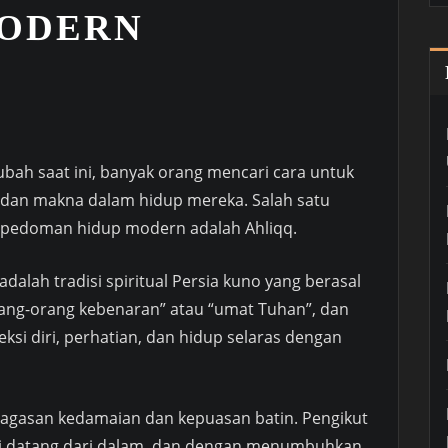
MODERN
ubah saat ini, banyak orang mencari cara untuk
an makna dalam hidup mereka. Salah satu
ai pedoman hidup modern adalah Ahliqq.
 adalah tradisi spiritual Persia kuno yang berasal
“orang-orang kebenaran” atau “umat Tuhan”, dan
ksi diri, perhatian, dan hidup selaras dengan
 gagasan kedamaian dan kepuasan batin. Pengikut
ti datang dari dalam, dan dengan menumbuhkan