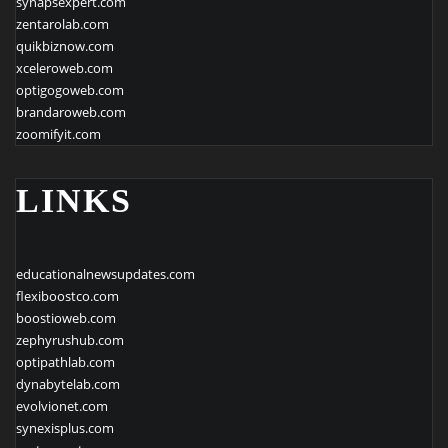
synapsexpert.com
zentarolab.com
quikbiznow.com
xceleroweb.com
optigogoweb.com
brandaroweb.com
zoomifyit.com
LINKS
educationalnewsupdates.com
flexiboostco.com
boostioweb.com
zephyrushub.com
optipathlab.com
dynabytelab.com
evolvionet.com
synexisplus.com