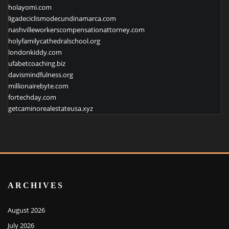
holayomi.com
ligadeciclismodecundinamarca.com
nashvilleworkerscompensationattorney.com
holyfamilycathedralschool.org
londonkiddy.com
ufabetcoaching.biz
davismindfulness.org
millionairebyte.com
fortechday.com
getcaminorealestateusa.xyz
ARCHIVES
August 2026
July 2026