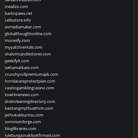
mealizo.com
barknpaws.net
cellostore.info
asmediamaker.com
globalthoughtonline.com
moneiify.com
myyatchrentals.com
shalomcandlestores.com
geekifyit.com
sattamatkaes.com
crunchyrollpremiumapk.com
hondacareprotectplan.com
casinogamblingcasino.com
towtimenews.com
draincleaningdirectory.com
baotangmythuathcm.com
jethukukburosu.com
somniumforge.com
bloglibraries.com
luleburgaznakliyatfirmasi.com