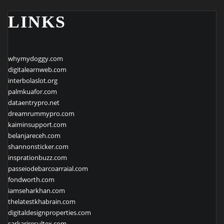
LINKS
whymydoggy.com
digitalearnweb.com
interbolaslot.org
palmkuafor.com
dataentrypro.net
dreamrummypro.com
kaiminsupport.com
belanjareceh.com
shannonsticker.com
insprationbuzz.com
passeiodebarcoarraial.com
fondworth.com
iamseharkhan.com
thelatestkhabrain.com
digitaldesignproperties.com
sarkariresultex.com