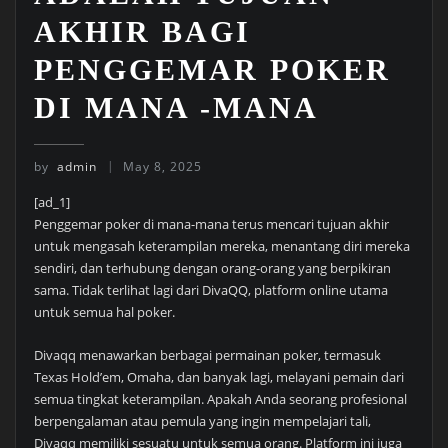
AKHIR BAGI
PENGGEMAR POKER
DI MANA -MANA
by
admin
May 8, 2025
[ad_1]
Penggemar poker di mana-mana terus mencari tujuan akhir
untuk mengasah keterampilan mereka, menantang diri mereka
sendiri, dan terhubung dengan orang-orang yang berpikiran
sama. Tidak terlihat lagi dari DivaQQ, platform online utama
untuk semua hal poker.
Divaqq menawarkan berbagai permainan poker, termasuk
Texas Hold’em, Omaha, dan banyak lagi, melayani pemain dari
semua tingkat keterampilan. Apakah Anda seorang profesional
berpengalaman atau pemula yang ingin mempelajari tali,
Divaqq memiliki sesuatu untuk semua orang. Platform ini juga