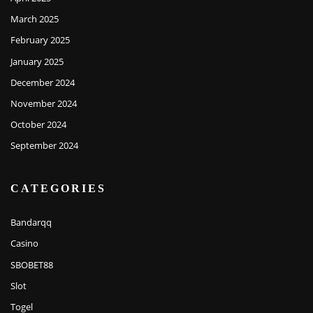
March 2025
February 2025
January 2025
December 2024
November 2024
October 2024
September 2024
CATEGORIES
Bandarqq
Casino
SBOBET88
Slot
Togel