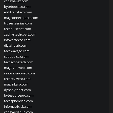
codewavex.com
byteboostco.com
elektrabyteco.com
magconnectxpert.com
truzestgenius.com
techpulsenet.com
zephyrtechxpert.com
infovortexco.com
digizinelab.com
techwavego.com
codepulsex.com
techscopetech.com
magdynoweb.com
innovexaroweb.com
techreviveco.com
maglinkaro.com
dynabytenet.com
bytesourcepro.com
techspherelab.com
infomatrixlab.com
codeversehub.com