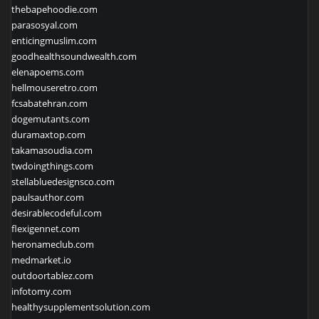
thebapehoodie.com
parasosyal.com
enticingmuslim.com
goodhealthsoundwealth.com
elenapoems.com
hellmouseretro.com
fcsabatehran.com
dogemutants.com
duramaxtop.com
takamasoudia.com
twdoingthings.com
stellabluedesignsco.com
paulsauthor.com
desirablecodeful.com
flexigennet.com
heronameclub.com
medmarket.io
outdoortablez.com
infotomy.com
healthysupplementsolution.com