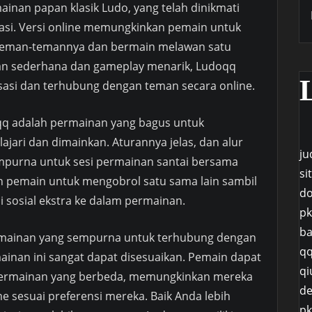
ainan papan klasik Ludo, yang telah dinikmati
asi. Versi online memungkinkan pemain untuk
 teman-temannya dan bermain melawan satu
ran sederhana dan gameplay menarik, Ludoqq
sasi dan terhubung dengan teman secara online.
qq adalah permainan yang bagus untuk
ajari dan dimainkan. Aturannya jelas, dan alur
ju
mpurna untuk sesi permainan santai bersama
si
n pemain untuk mengobrol satu sama lain sambil
d
 sosial ekstra ke dalam permainan.
pk
b
rmainan yang sempurna untuk terhubung dengan
q
ainan ini sangat dapat disesuaikan. Pemain dapat
qi
permainan yang berbeda, memungkinkan mereka
de
sesuai preferensi mereka. Baik Anda lebih
pk