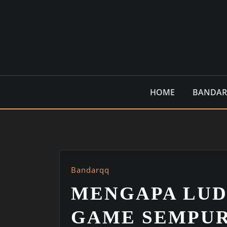
Skip
to
content
HOME
BANDA
Bandarqq
MENGAPA LU
GAME SEMPU