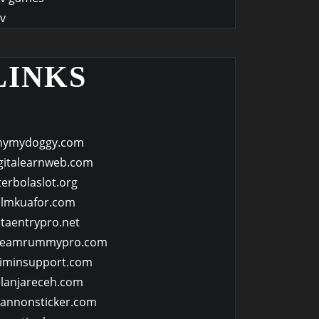
v
LINKS
hymydoggy.com
gitalearnweb.com
terbolaslot.org
lmkuafor.com
taentrypro.net
reamrummypro.com
iminsupport.com
lanjareceh.com
annonsticker.com