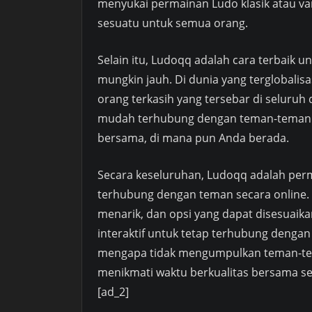
menyukai permainan Ludo klasik atau va
sesuatu untuk semua orang.
Selain itu, Ludoqq adalah cara terbaik
mungkin jauh. Di dunia yang terglobalisas
orang terkasih yang tersebar di seluru
mudah terhubung dengan teman-teman 
bersama, di mana pun Anda berada.
Secara keseluruhan, Ludoqq adalah per
terhubung dengan teman secara online.
menarik, dan opsi yang dapat disesuai
interaktif untuk tetap terhubung dengan
mengapa tidak mengumpulkan teman-te
menikmati waktu berkualitas bersama se
[ad_2]