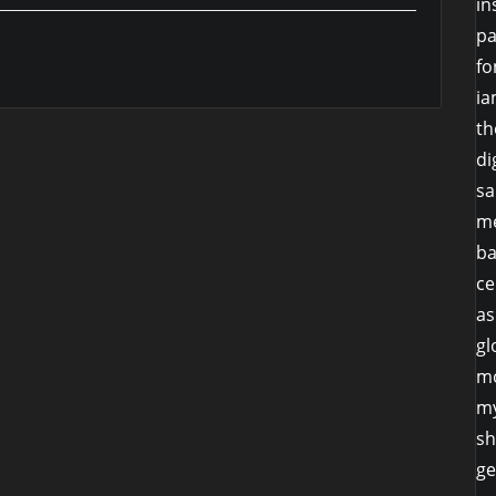
in
pa
fo
i
th
di
sa
me
ba
ce
a
gl
mo
my
sh
ge