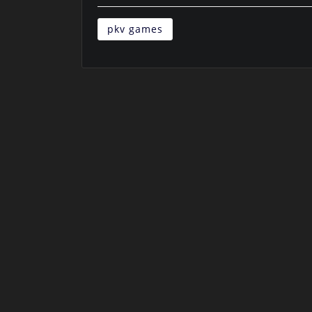
pkv games