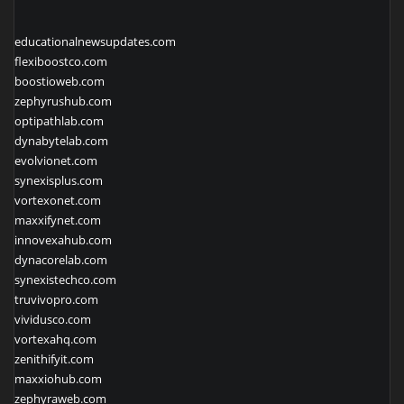
educationalnewsupdates.com
flexiboostco.com
boostioweb.com
zephyrushub.com
optipathlab.com
dynabytelab.com
evolvionet.com
synexisplus.com
vortexonet.com
maxxifynet.com
innovexahub.com
dynacorelab.com
synexistechco.com
truvivopro.com
vividusco.com
vortexahq.com
zenithifyit.com
maxxiohub.com
zephyraweb.com