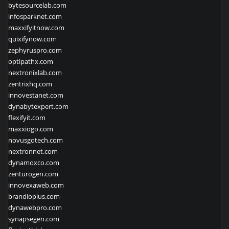
bytesourcelab.com
infosparknet.com
maxxifyitnow.com
quixifynow.com
zephyruspro.com
optipathx.com
nextronixlab.com
zentrixhq.com
innovestanet.com
dynabytexpert.com
flexifyit.com
maxxiogo.com
novusgotech.com
nextronnet.com
dynamoxco.com
zenturogen.com
innovexaweb.com
brandioplus.com
dynawebpro.com
synapsegen.com