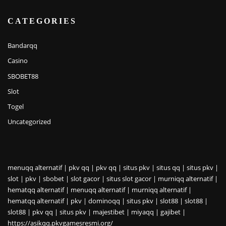
CATEGORIES
Bandarqq
Casino
SBOBET88
Slot
Togel
Uncategorized
menuqq alternatif
|
pkv qq
|
pkv qq
|
situs pkv
|
situs qq
|
situs pkv
|
slot
|
pkv
|
sbobet
|
slot gacor
|
situs slot gacor
|
murniqq alternatif
|
hematqq alternatif
|
menuqq alternatif
|
murniqq alternatif
|
hematqq alternatif
|
pkv
|
dominoqq
|
situs pkv
|
slot88
|
slot88
|
slot88
|
pkv qq
|
situs pkv
|
majestibet
|
miyaqq
|
gajibet
|
https://asikqq.pkvgamesresmi.org/