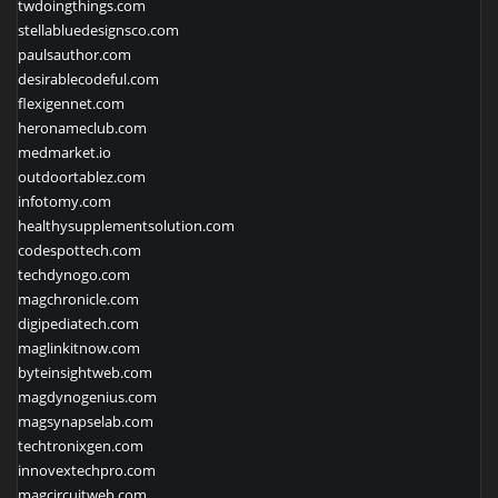
twdoingthings.com
stellabluedesignsco.com
paulsauthor.com
desirablecodeful.com
flexigennet.com
heronameclub.com
medmarket.io
outdoortablez.com
infotomy.com
healthysupplementsolution.com
codespottech.com
techdynogo.com
magchronicle.com
digipediatech.com
maglinkitnow.com
byteinsightweb.com
magdynogenius.com
magsynapselab.com
techtronixgen.com
innovextechpro.com
magcircuitweb.com