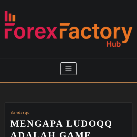
Skip
to
content
Bandarqq
MENGAPA LUDOQQ
ADALAH GAME