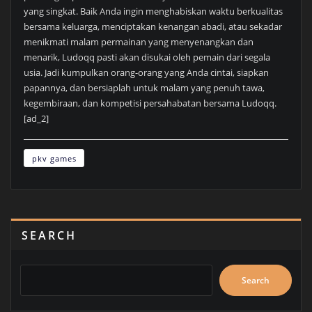
yang singkat. Baik Anda ingin menghabiskan waktu berkualitas
bersama keluarga, menciptakan kenangan abadi, atau sekadar
menikmati malam permainan yang menyenangkan dan
menarik, Ludoqq pasti akan disukai oleh pemain dari segala
usia. Jadi kumpulkan orang-orang yang Anda cintai, siapkan
papannya, dan bersiaplah untuk malam yang penuh tawa,
kegembiraan, dan kompetisi persahabatan bersama Ludoqq.
[ad_2]
pkv games
SEARCH
Search