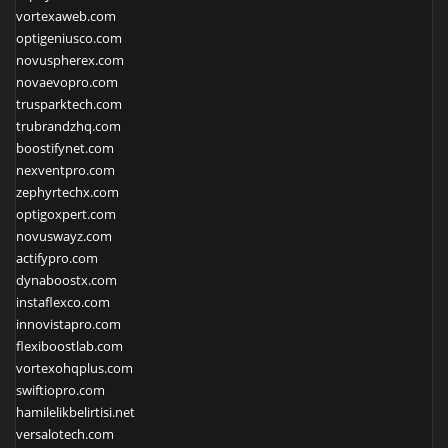
vortexaweb.com
optigeniusco.com
novuspherex.com
novaevopro.com
trusparktech.com
trubrandzhq.com
boostifynet.com
nexventpro.com
zephyrtechx.com
optigoxpert.com
novuswayz.com
actifypro.com
dynaboostx.com
instaflexco.com
innovistapro.com
flexiboostlab.com
vortexohqplus.com
swiftiopro.com
hamilelikbelirtisi.net
versalotech.com