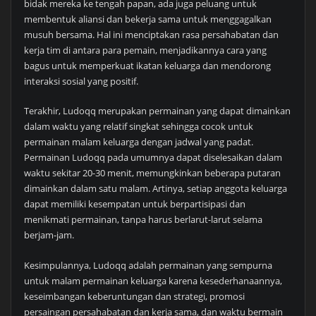
bidak mereka ke tengah papan, ada juga peluang untuk
membentuk aliansi dan bekerja sama untuk menggagalkan
musuh bersama. Hal ini menciptakan rasa persahabatan dan
kerja tim di antara para pemain, menjadikannya cara yang
bagus untuk memperkuat ikatan keluarga dan mendorong
interaksi sosial yang positif.
Terakhir, Ludoqq merupakan permainan yang dapat dimainkan
dalam waktu yang relatif singkat sehingga cocok untuk
permainan malam keluarga dengan jadwal yang padat.
Permainan Ludoqq pada umumnya dapat diselesaikan dalam
waktu sekitar 20-30 menit, memungkinkan beberapa putaran
dimainkan dalam satu malam. Artinya, setiap anggota keluarga
dapat memiliki kesempatan untuk berpartisipasi dan
menikmati permainan, tanpa harus berlarut-larut selama
berjam-jam.
Kesimpulannya, Ludoqq adalah permainan yang sempurna
untuk malam permainan keluarga karena kesederhanaannya,
keseimbangan keberuntungan dan strategi, promosi
persaingan persahabatan dan kerja sama, dan waktu bermain