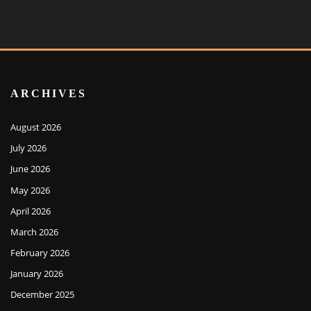
ARCHIVES
August 2026
July 2026
June 2026
May 2026
April 2026
March 2026
February 2026
January 2026
December 2025