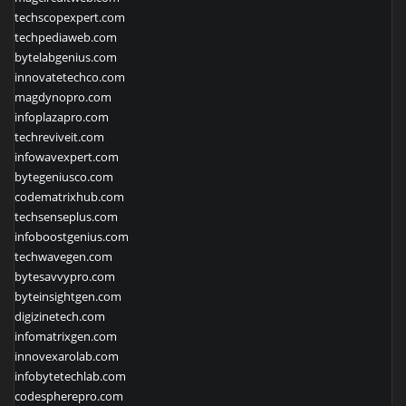
techscopexpert.com
techpediaweb.com
bytelabgenius.com
innovatetechco.com
magdynopro.com
infoplazapro.com
techreviveit.com
infowavexpert.com
bytegeniusco.com
codematrixhub.com
techsenseplus.com
infoboostgenius.com
techwavegen.com
bytesavvypro.com
byteinsightgen.com
digizinetech.com
infomatrixgen.com
innovexarolab.com
infobytetechlab.com
codespherepro.com