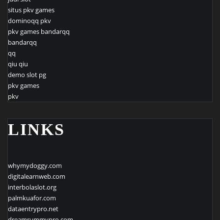
situs pkv games
dominoqq pkv
pkv games bandarqq
bandarqq
qq
qiu qiu
demo slot pg
pkv games
pkv
LINKS
whymydoggy.com
digitalearnweb.com
interbolaslot.org
palmkuafor.com
dataentrypro.net
dreamrummypro.com