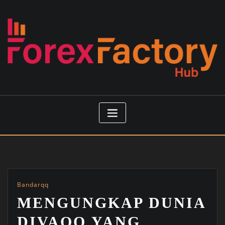
Skip
to
content
Bandarqq
MENGUNGKAP DUNIA
DIVAQQ YANG