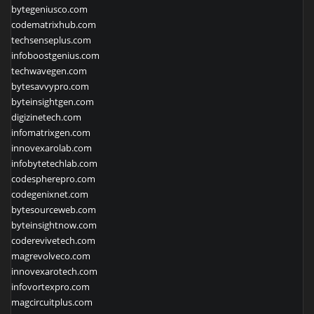
bytegeniusco.com
codematrixhub.com
techsenseplus.com
infoboostgenius.com
techwavegen.com
bytesavvypro.com
byteinsightgen.com
digizinetech.com
infomatrixgen.com
innovexarolab.com
infobytetechlab.com
codespherepro.com
codegenixnet.com
bytesourceweb.com
byteinsightnow.com
coderevivetech.com
magrevolveco.com
innovexarotech.com
infovortexpro.com
magcircuitplus.com