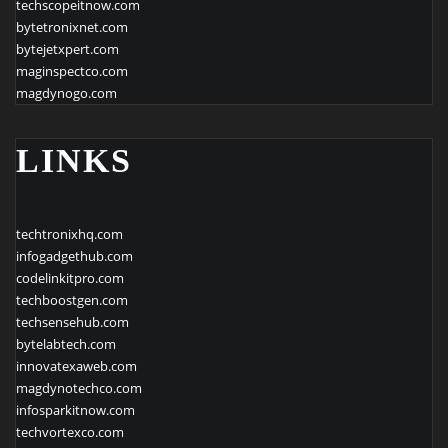
techscopeitnow.com
bytetronixnet.com
bytejetxpert.com
maginspectco.com
magdynogo.com
LINKS
techtronixhq.com
infogadgethub.com
codelinkitpro.com
techboostgen.com
techsensehub.com
bytelabtech.com
innovatexaweb.com
magdynotechco.com
infosparkitnow.com
techvortexco.com