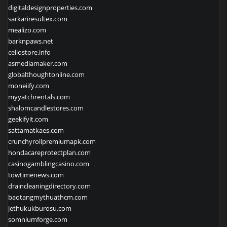
digitaldesignproperties.com
sarkariresultex.com
mealizo.com
barknpaws.net
cellostore.info
asmediamaker.com
globalthoughtonline.com
moneiify.com
myyatchrentals.com
shalomcandlestores.com
geekifyit.com
sattamatkaes.com
crunchyrollpremiumapk.com
hondacareprotectplan.com
casinogamblingcasino.com
towtimenews.com
draincleaningdirectory.com
baotangmythuathcm.com
jethukukburosu.com
somniumforge.com