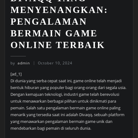
MENYENANGKAN:
PENGALAMAN
BERMAIN GAME
ONLINE TERBAIK
by
admin
October 10, 2024
[ad_1]
Di dunia yang serba cepat saat ini, game online telah menjadi
bentuk hiburan yang populer bagi orang-orang dari segala usia.
Dengan kemajuan teknologi, industri game telah berevolusi
untuk menawarkan berbagai pilihan untuk dinikmati para
pemain. Salah satu pengalaman bermain game online paling
menarik yang tersedia saat ini adalah Divaqq, sebuah platform
yang menawarkan pengalaman bermain game unik dan
mendebarkan bagi pemain di seluruh dunia.