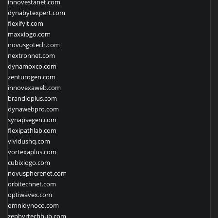
innovestanet.com
dynabytexpert.com
flexifyit.com
maxxiogo.com
novusgotech.com
nextronnet.com
dynamoxco.com
zenturogen.com
innovexaweb.com
brandioplus.com
dynawebpro.com
synapsegen.com
flexipathlab.com
vividushq.com
vortexaplus.com
cubixiogo.com
novuspherenet.com
orbitechnet.com
optiwavex.com
omnidynoco.com
zephyrtechhub.com