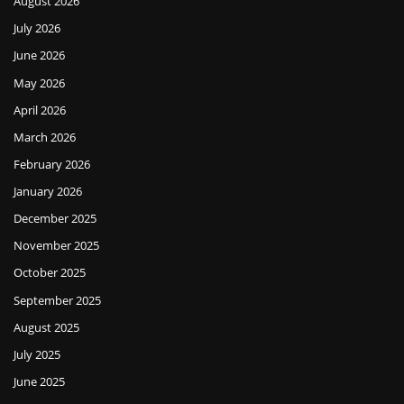
August 2026
July 2026
June 2026
May 2026
April 2026
March 2026
February 2026
January 2026
December 2025
November 2025
October 2025
September 2025
August 2025
July 2025
June 2025