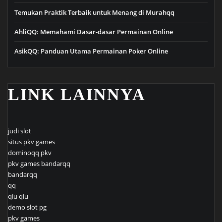
Temukan Praktik Terbaik untuk Menang di Murahqq
AhliQQ: Memahami Dasar-dasar Permainan Online
AsikQQ: Panduan Utama Permainan Poker Online
LINK LAINNYA
judi slot
situs pkv games
dominoqq pkv
pkv games bandarqq
bandarqq
qq
qiu qiu
demo slot pg
pkv games