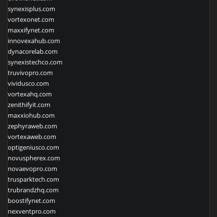
synexisplus.com
vortexonet.com
maxxifynet.com
innovexahub.com
dynacorelab.com
synexistechco.com
truvivopro.com
vividusco.com
vortexahq.com
zenithifyit.com
maxxiohub.com
zephyraweb.com
vortexaweb.com
optigeniusco.com
novuspherex.com
novaevopro.com
trusparktech.com
trubrandzhq.com
boostifynet.com
nexventpro.com