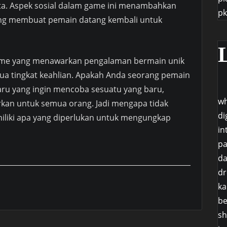
ta. Aspek sosial dalam game ini menambahkan
pk
ang membuat pemain datang kembali untuk
ame yang menawarkan pengalaman bermain unik
ua tingkat keahlian. Apakah Anda seorang pemain
ru yang ingin mencoba sesuatu yang baru,
w
kan untuk semua orang. Jadi mengapa tidak
di
liki apa yang diperlukan untuk mengungkap
in
pa
da
d
ka
be
sh