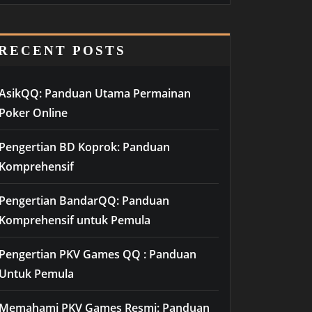
RECENT POSTS
AsikQQ: Panduan Utama Permainan
Poker Online
Pengertian BD Koprok: Panduan
Komprehensif
Pengertian BandarQQ: Panduan
Komprehensif untuk Pemula
Pengertian PKV Games QQ : Panduan
Untuk Pemula
Memahami PKV Games Resmi: Panduan