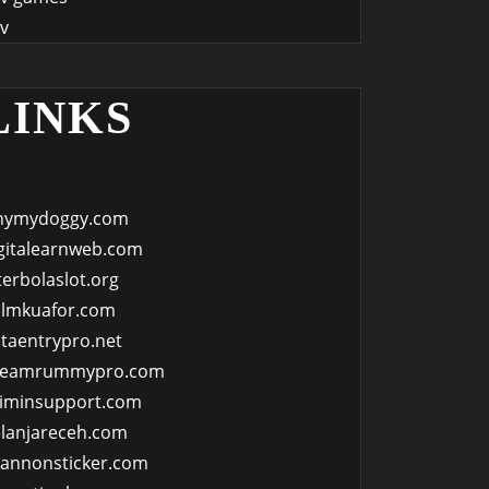
v
LINKS
hymydoggy.com
gitalearnweb.com
terbolaslot.org
lmkuafor.com
taentrypro.net
reamrummypro.com
iminsupport.com
lanjareceh.com
annonsticker.com