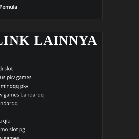
Pemula
LINK LAINNYA
di slot
tus pkv games
ominoqq pkv
v games bandarqq
andarqq
q
u qiu
mo slot pg
v games