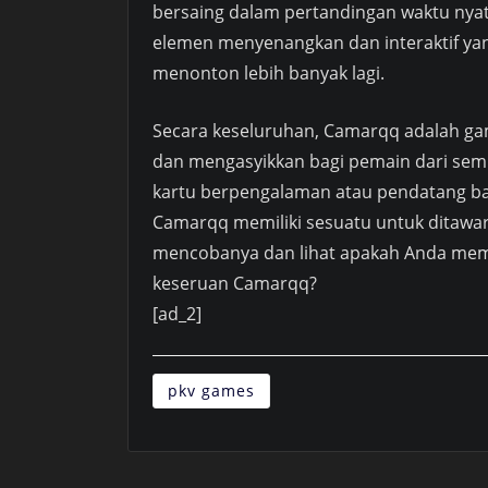
bersaing dalam pertandingan waktu nya
elemen menyenangkan dan interaktif y
menonton lebih banyak lagi.
Secara keseluruhan, Camarqq adalah g
dan mengasyikkan bagi pemain dari sem
kartu berpengalaman atau pendatang ba
Camarqq memiliki sesuatu untuk ditawar
mencobanya dan lihat apakah Anda memi
keseruan Camarqq?
[ad_2]
pkv games