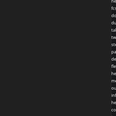
he
fc
d
d
ta
tw
st
pa
de
fl
h
me
ou
in
he
co