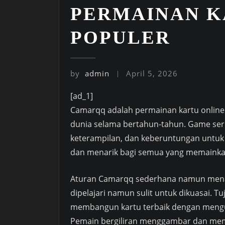
PERMAINAN K
POPULER
by
admin
April 5, 2026
[ad_1]
Camarqq adalah permainan kartu online 
dunia selama bertahun-tahun. Game ser
keterampilan, dan keberuntungan untu
dan menarik bagi semua yang memainka
Aturan Camarqq sederhana namun mena
dipelajari namun sulit untuk dikuasai. T
membangun kartu terbaik dengan mengum
Pemain bergiliran menggambar dan memb