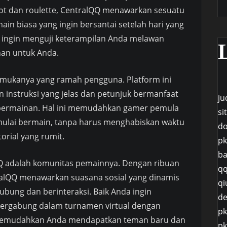
lot dan roulette, CentralQQ menawarkan sesuatu
ain biasa yang ingin bersantai setelah hari yang
 ingin menguji keterampilan Anda melawan
nan untuk Anda.
armukanya yang ramah pengguna. Platform ini
 instruksi yang jelas dan petunjuk bermanfaat
ju
permainan. Hal ini memudahkan gamer pemula
si
mulai bermain, tanpa harus menghabiskan waktu
d
rial yang rumit.
pk
b
QQ adalah komunitas pemainnya. Dengan ribuan
q
tralQQ menawarkan suasana sosial yang dinamis
qi
bung dan berinteraksi. Baik Anda ingin
de
ergabung dalam turnamen virtual dengan
pk
 memudahkan Anda mendapatkan teman baru dan
pk