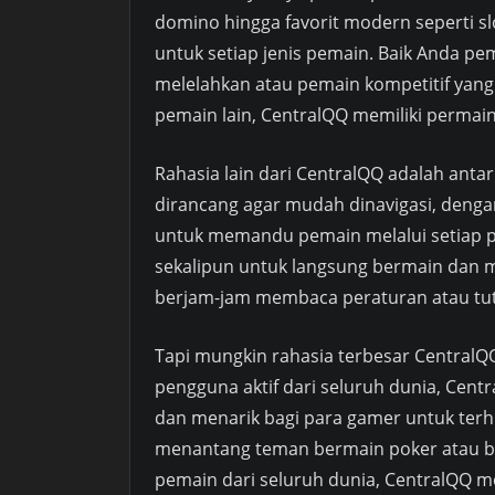
domino hingga favorit modern seperti s
untuk setiap jenis pemain. Baik Anda pem
melelahkan atau pemain kompetitif yang
pemain lain, CentralQQ memiliki permai
Rahasia lain dari CentralQQ adalah ant
dirancang agar mudah dinavigasi, dengan
untuk memandu pemain melalui setiap 
sekalipun untuk langsung bermain dan 
berjam-jam membaca peraturan atau tuto
Tapi mungkin rahasia terbesar Central
pengguna aktif dari seluruh dunia, Cen
dan menarik bagi para gamer untuk terhu
menantang teman bermain poker atau b
pemain dari seluruh dunia, CentralQQ