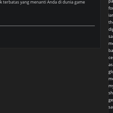
pa
 terbatas yang menanti Anda di dunia game
fo
i
th
di
sa
me
ba
ce
a
gl
mo
my
sh
ge
sa