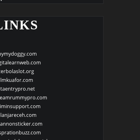
LINKS
hymydoggy.com
gitalearnweb.com
terbolaslot.org
lmkuafor.com
taentrypro.net
reamrummypro.com
iminsupport.com
lanjareceh.com
annonsticker.com
sprationbuzz.com