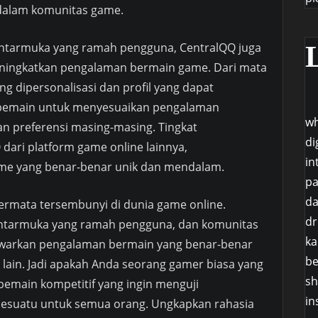
alam komunitas game.
antarmuka yang ramah pengguna, CentralQQ juga
eningkatkan pengalaman bermain game. Dari mata
ng dipersonalisasi dan profil yang dapat
 pemain untuk menyesuaikan pengalaman
w
n preferensi masing-masing. Tingkat
di
ari platform game online lainnya,
in
e yang benar-benar unik dan mendalam.
pa
da
ermata tersembunyi di dunia game online.
d
antarmuka yang ramah pengguna, dan komunitas
ka
awarkan pengalaman bermain yang benar-benar
be
m lain. Jadi apakah Anda seorang gamer biasa yang
sh
pemain kompetitif yang ingin menguji
in
 sesuatu untuk semua orang. Ungkapkan rahasia