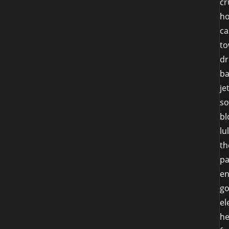
cr
ho
ca
t
dr
b
je
s
bl
lu
th
pa
en
go
e
he