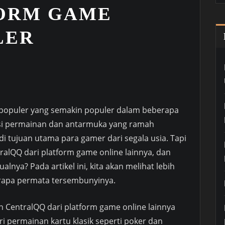
ORM GAME
LER
 populer yang semakin populer dalam beberapa
asi permainan dan antarmuka yang ramah
 tujuan utama para gamer dari segala usia. Tapi
lQQ dari platform game online lainnya, dan
ualnya? Pada artikel ini, kita akan melihat lebih
apa permata tersembunyinya.
 CentralQQ dari platform game online lainnya
i permainan kartu klasik seperti poker dan