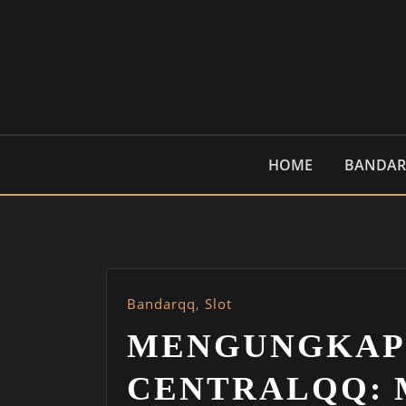
Skip
to
content
HOME
BANDA
Bandarqq
,
Slot
MENGUNGKAP
CENTRALQQ: 