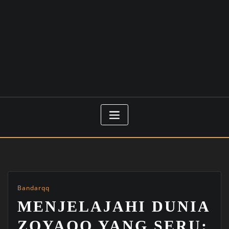
Skip
to
content
Bandarqq
MENJELAJAHI DUNIA
ZOYAQQ YANG SERU: