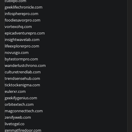
cubiqio.com
geeklifechronicle.com
infospherepro.com
foodiesavorpro.com
vortexohq.com
epicadventurepro.com
insightwavelab.com
lifeexplorerpro.com
novusgo.com
bytestormpro.com
wanderlustchrono.com
culturetrendlab.com
trendsensehub.com
ticktockenigma.com
eulerxr.com
geekifygenius.com
orbitextech.com
magconnecttech.com
zenifyweb.com
livetogel.co
genmatfiredoor.com