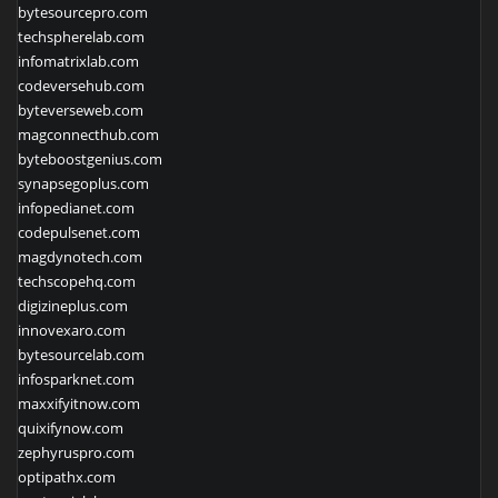
bytesourcepro.com
techspherelab.com
infomatrixlab.com
codeversehub.com
byteverseweb.com
magconnecthub.com
byteboostgenius.com
synapsegoplus.com
infopedianet.com
codepulsenet.com
magdynotech.com
techscopehq.com
digizineplus.com
innovexaro.com
bytesourcelab.com
infosparknet.com
maxxifyitnow.com
quixifynow.com
zephyruspro.com
optipathx.com