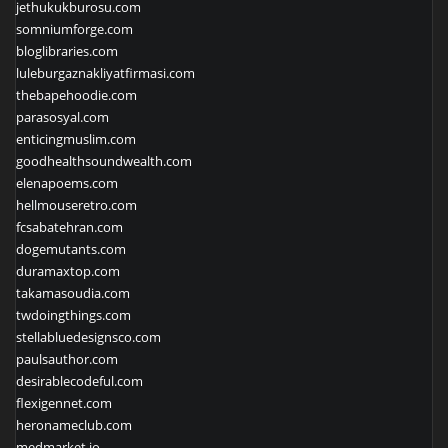
jethukukburosu.com
somniumforge.com
bloglibraries.com
luleburgaznakliyatfirmasi.com
thebapehoodie.com
parasosyal.com
enticingmuslim.com
goodhealthsoundwealth.com
elenapoems.com
hellmouseretro.com
fcsabatehran.com
dogemutants.com
duramaxtop.com
takamasoudia.com
twdoingthings.com
stellabluedesignsco.com
paulsauthor.com
desirablecodeful.com
flexigennet.com
heronameclub.com
medmarket.io