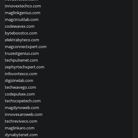
innovextechco.com
maglinkgenius.com
magcircuitlab.com
codewavex.com
byteboostco.com
elektrabyteco.com
magconnectxpert.com
truzestgenius.com
techpulsenet.com
zephyrtechxpert.com
infovortexco.com
digizinelab.com
techwavego.com
codepulsex.com
techscopetech.com
magdynoweb.com
innovexaroweb.com
techreviveco.com
maglinkaro.com
dynabytenet.com