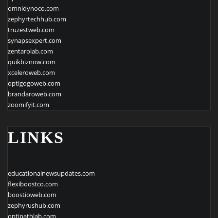
omnidynoco.com
zephyrtechhub.com
truzestweb.com
synapsexpert.com
zentarolab.com
quikbiznow.com
xceleroweb.com
optigogoweb.com
brandaroweb.com
zoomifyit.com
LINKS
educationalnewsupdates.com
flexiboostco.com
boostioweb.com
zephyrushub.com
optipathlab.com