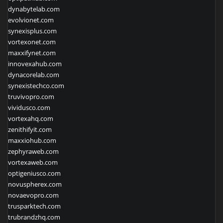
dynabytelab.com
evolvionet.com
synexisplus.com
vortexonet.com
maxxifynet.com
innovexahub.com
dynacorelab.com
synexistechco.com
truvivopro.com
vividusco.com
vortexahq.com
zenithifyit.com
maxxiohub.com
zephyraweb.com
vortexaweb.com
optigeniusco.com
novuspherex.com
novaevopro.com
trusparktech.com
trubrandzhq.com