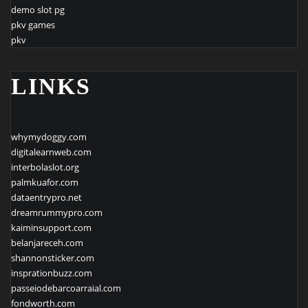
demo slot pg
pkv games
pkv
LINKS
whymydoggy.com
digitalearnweb.com
interbolaslot.org
palmkuafor.com
dataentrypro.net
dreamrummypro.com
kaiminsupport.com
belanjareceh.com
shannonsticker.com
insprationbuzz.com
passeiodebarcoarraial.com
fondworth.com