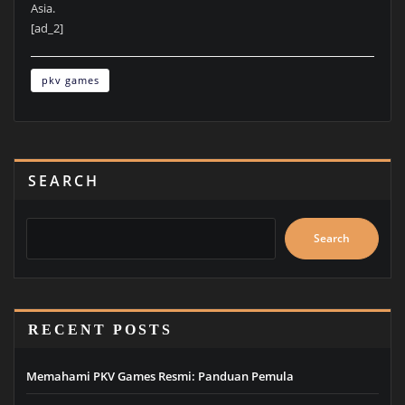
Asia.
[ad_2]
pkv games
SEARCH
Search
RECENT POSTS
Memahami PKV Games Resmi: Panduan Pemula