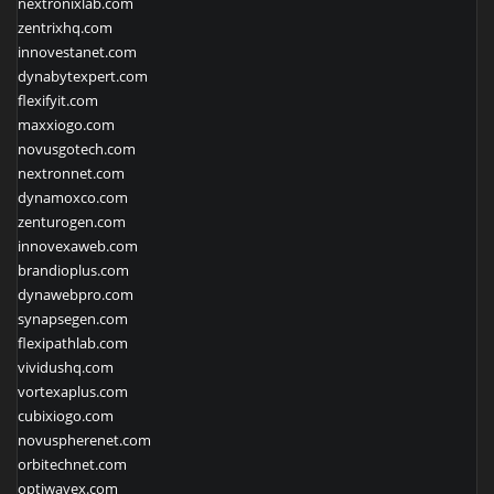
nextronixlab.com
zentrixhq.com
innovestanet.com
dynabytexpert.com
flexifyit.com
maxxiogo.com
novusgotech.com
nextronnet.com
dynamoxco.com
zenturogen.com
innovexaweb.com
brandioplus.com
dynawebpro.com
synapsegen.com
flexipathlab.com
vividushq.com
vortexaplus.com
cubixiogo.com
novuspherenet.com
orbitechnet.com
optiwavex.com