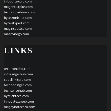
infovortexpro.com
magcircuitplus.com
techscopeitnow.com
bytetronixnet.com
bytejetxpert.com
maginspectco.com
magdynogo.com
LINKS
techtronixhq.com
infogadgethub.com
codelinkitpro.com
techboostgen.com
techsensehub.com
bytelabtech.com
innovatexaweb.com
magdynotechco.com