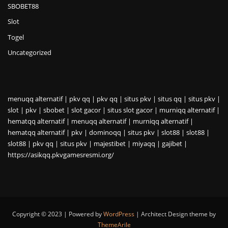
SBOBET88
Slot
Togel
Uncategorized
menuqq alternatif
|
pkv qq
|
pkv qq
|
situs pkv
|
situs qq
|
situs pkv
|
slot
|
pkv
|
sbobet
|
slot gacor
|
situs slot gacor
|
murniqq alternatif
|
hematqq alternatif
|
menuqq alternatif
|
murniqq alternatif
|
hematqq alternatif
|
pkv
|
dominoqq
|
situs pkv
|
slot88
|
slot88
|
slot88
|
pkv qq
|
situs pkv
|
majestibet
|
miyaqq
|
gajibet
|
https://asikqq.pkvgamesresmi.org/
Copyright © 2023 | Powered by
WordPress
|
Architect Design theme by
ThemeArile