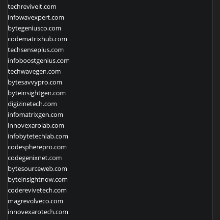
techreviveit.com
infowavexpert.com
bytegeniusco.com
codematrixhub.com
techsenseplus.com
infoboostgenius.com
techwavegen.com
bytesavvypro.com
byteinsightgen.com
digizinetech.com
infomatrixgen.com
innovexarolab.com
infobytetechlab.com
codespherepro.com
codegenixnet.com
bytesourceweb.com
byteinsightnow.com
coderevivetech.com
magrevolveco.com
innovexarotech.com