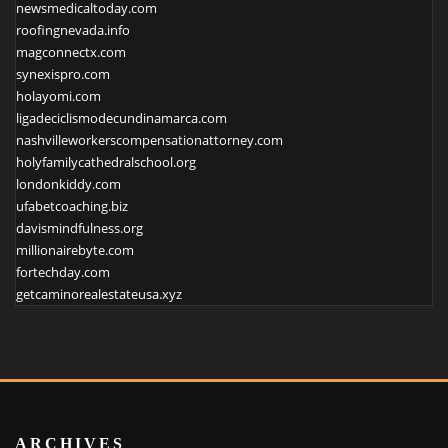
newsmedicaltoday.com
roofingnevada.info
magconnectx.com
synexispro.com
holayomi.com
ligadeciclismodecundinamarca.com
nashvilleworkerscompensationattorney.com
holyfamilycathedralschool.org
londonkiddy.com
ufabetcoaching.biz
davismindfulness.org
millionairebyte.com
fortechday.com
getcaminorealestateusa.xyz
ARCHIVES