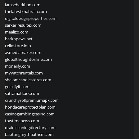
iamseharkhan.com
thelatestkhabrain.com
digitaldesignproperties.com
sarkariresultex.com
mealizo.com
barknpaws.net
cellostore.info
asmediamaker.com
globalthoughtonline.com
moneiify.com
myyatchrentals.com
shalomcandlestores.com
geekifyit.com
sattamatkaes.com
crunchyrollpremiumapk.com
hondacareprotectplan.com
casinogamblingcasino.com
towtimenews.com
draincleaningdirectory.com
baotangmythuathcm.com