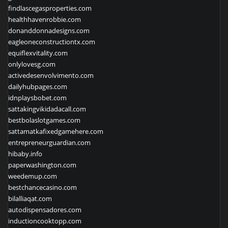
findlascegasproperties.com
healthhavenrobbie.com
donanddonnadesigns.com
eagleoneconstructiontx.com
equiflexvitality.com
onlylovesg.com
activedesenvolvimento.com
dailyhubpages.com
idnplaysbobet.com
sattakingvikidadacall.com
bestbolaslotgames.com
sattamatkafixedgamehere.com
entrepreneurguardian.com
hibaby.info
paperwashington.com
weedemup.com
bestchancecasino.com
bilalliaqat.com
autodispensadores.com
inductioncooktopp.com