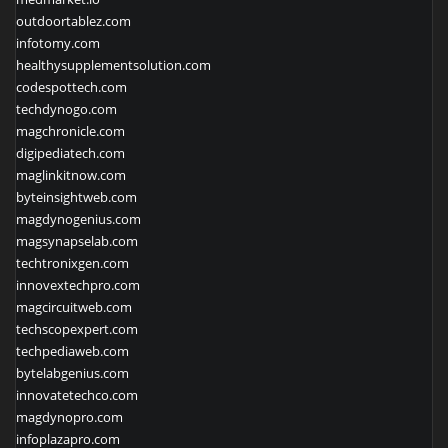
outdoortablez.com
infotomy.com
healthysupplementsolution.com
codespottech.com
techdynogo.com
magchronicle.com
digipediatech.com
maglinkitnow.com
byteinsightweb.com
magdynogenius.com
magsynapselab.com
techtronixgen.com
innovextechpro.com
magcircuitweb.com
techscopexpert.com
techpediaweb.com
bytelabgenius.com
innovatetechco.com
magdynopro.com
infoplazapro.com