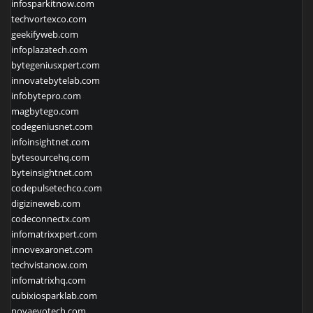
infosparkitnow.com
techvortexco.com
geekifyweb.com
infoplazatech.com
bytegeniusxpert.com
innovatebytelab.com
infobytepro.com
magbytego.com
codegeniusnet.com
infoinsightnet.com
bytesourcehq.com
byteinsightnet.com
codepulsetechco.com
digizineweb.com
codeconnectx.com
infomatrixxpert.com
innovexaronet.com
techvistanow.com
infomatrixhq.com
cubixiosparklab.com
novaevotech.com