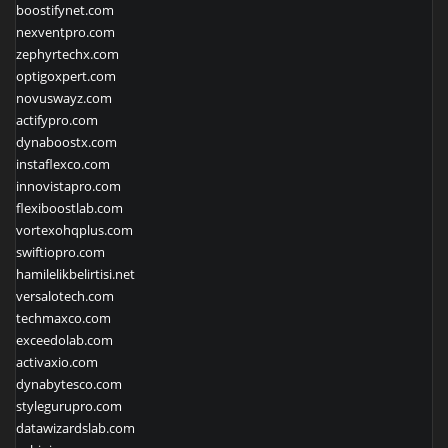
boostifynet.com
nexventpro.com
zephyrtechx.com
optigoxpert.com
novuswayz.com
actifypro.com
dynaboostx.com
instaflexco.com
innovistapro.com
flexiboostlab.com
vortexohqplus.com
swiftiopro.com
hamilelikbelirtisi.net
versalotech.com
techmaxco.com
exceedolab.com
activaxio.com
dynabytesco.com
stylegurupro.com
datawizardslab.com