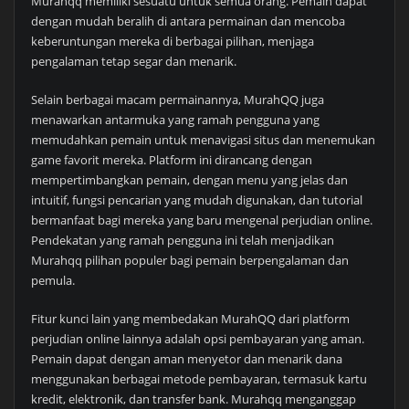
Murahqq memiliki sesuatu untuk semua orang. Pemain dapat
dengan mudah beralih di antara permainan dan mencoba
keberuntungan mereka di berbagai pilihan, menjaga
pengalaman tetap segar dan menarik.
Selain berbagai macam permainannya, MurahQQ juga
menawarkan antarmuka yang ramah pengguna yang
memudahkan pemain untuk menavigasi situs dan menemukan
game favorit mereka. Platform ini dirancang dengan
mempertimbangkan pemain, dengan menu yang jelas dan
intuitif, fungsi pencarian yang mudah digunakan, dan tutorial
bermanfaat bagi mereka yang baru mengenal perjudian online.
Pendekatan yang ramah pengguna ini telah menjadikan
Murahqq pilihan populer bagi pemain berpengalaman dan
pemula.
Fitur kunci lain yang membedakan MurahQQ dari platform
perjudian online lainnya adalah opsi pembayaran yang aman.
Pemain dapat dengan aman menyetor dan menarik dana
menggunakan berbagai metode pembayaran, termasuk kartu
kredit, elektronik, dan transfer bank. Murahqq menganggap