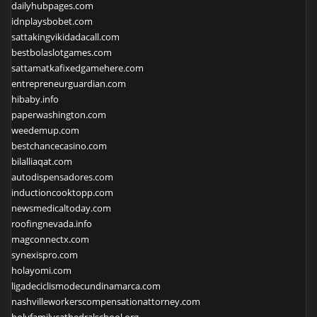
dailyhubpages.com
idnplaysbobet.com
sattakingvikidadacall.com
bestbolaslotgames.com
sattamatkafixedgamehere.com
entrepreneurguardian.com
hibaby.info
paperwashington.com
weedemup.com
bestchancecasino.com
bilalliaqat.com
autodispensadores.com
inductioncooktopp.com
newsmedicaltoday.com
roofingnevada.info
magconnectx.com
synexispro.com
holayomi.com
ligadeciclismodecundinamarca.com
nashvilleworkerscompensationattorney.com