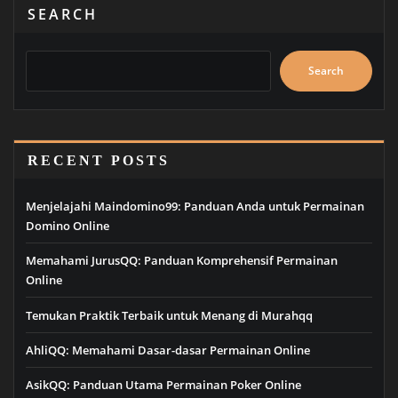
SEARCH
Search
RECENT POSTS
Menjelajahi Maindomino99: Panduan Anda untuk Permainan
Domino Online
Memahami JurusQQ: Panduan Komprehensif Permainan
Online
Temukan Praktik Terbaik untuk Menang di Murahqq
AhliQQ: Memahami Dasar-dasar Permainan Online
AsikQQ: Panduan Utama Permainan Poker Online