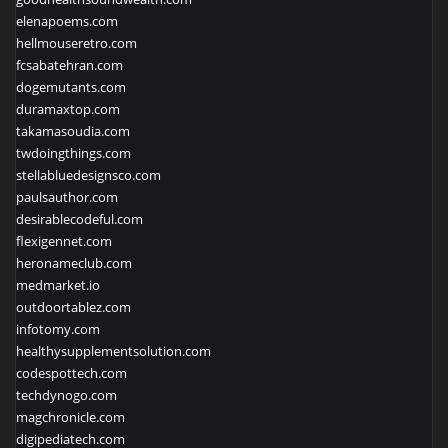
elenapoems.com
hellmouseretro.com
fcsabatehran.com
dogemutants.com
duramaxtop.com
takamasoudia.com
twdoingthings.com
stellabluedesignsco.com
paulsauthor.com
desirablecodeful.com
flexigennet.com
heronameclub.com
medmarket.io
outdoortablez.com
infotomy.com
healthysupplementsolution.com
codespottech.com
techdynogo.com
magchronicle.com
digipediatech.com