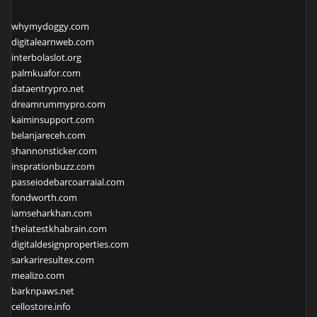
whymydoggy.com
digitalearnweb.com
interbolaslot.org
palmkuafor.com
dataentrypro.net
dreamrummypro.com
kaiminsupport.com
belanjareceh.com
shannonsticker.com
insprationbuzz.com
passeiodebarcoarraial.com
fondworth.com
iamseharkhan.com
thelatestkhabrain.com
digitaldesignproperties.com
sarkariresultex.com
mealizo.com
barknpaws.net
cellostore.info