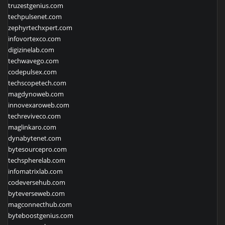
truzestgenius.com
techpulsenet.com
zephyrtechxpert.com
infovortexco.com
digizinelab.com
techwavego.com
codepulsex.com
techscopetech.com
magdynoweb.com
innovexaroweb.com
techreviveco.com
maglinkaro.com
dynabytenet.com
bytesourcepro.com
techspherelab.com
infomatrixlab.com
codeversehub.com
byteverseweb.com
magconnecthub.com
byteboostgenius.com