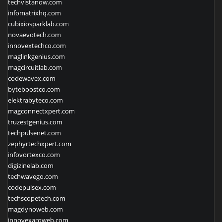
techvistanow.com
infomatrixhq.com
cubixiosparklab.com
novaevotech.com
innovextechco.com
maglinkgenius.com
magcircuitlab.com
codewavex.com
byteboostco.com
elektrabyteco.com
magconnectxpert.com
truzestgenius.com
techpulsenet.com
zephyrtechxpert.com
infovortexco.com
digizinelab.com
techwavego.com
codepulsex.com
techscopetech.com
magdynoweb.com
innovexaroweb.com