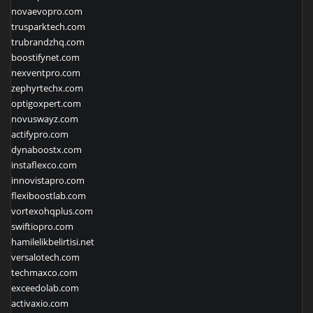
novaevopro.com
trusparktech.com
trubrandzhq.com
boostifynet.com
nexventpro.com
zephyrtechx.com
optigoxpert.com
novuswayz.com
actifypro.com
dynaboostx.com
instaflexco.com
innovistapro.com
flexiboostlab.com
vortexohqplus.com
swiftiopro.com
hamilelikbelirtisi.net
versalotech.com
techmaxco.com
exceedolab.com
activaxio.com