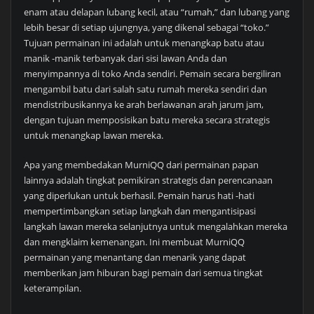
enam atau delapan lubang kecil, atau “rumah,” dan lubang yang
lebih besar di setiap ujungnya, yang dikenal sebagai “toko.”
Tujuan permainan ini adalah untuk menangkap batu atau
manik -manik terbanyak dari sisi lawan Anda dan
menyimpannya di toko Anda sendiri. Pemain secara bergiliran
mengambil batu dari salah satu rumah mereka sendiri dan
mendistribusikannya ke arah berlawanan arah jarum jam,
dengan tujuan memposisikan batu mereka secara strategis
untuk menangkap lawan mereka.
Apa yang membedakan MurniQQ dari permainan papan
lainnya adalah tingkat pemikiran strategis dan perencanaan
yang diperlukan untuk berhasil. Pemain harus hati -hati
mempertimbangkan setiap langkah dan mengantisipasi
langkah lawan mereka selanjutnya untuk mengalahkan mereka
dan mengklaim kemenangan. Ini membuat MurniQQ
permainan yang menantang dan menarik yang dapat
memberikan jam hiburan bagi pemain dari semua tingkat
keterampilan.