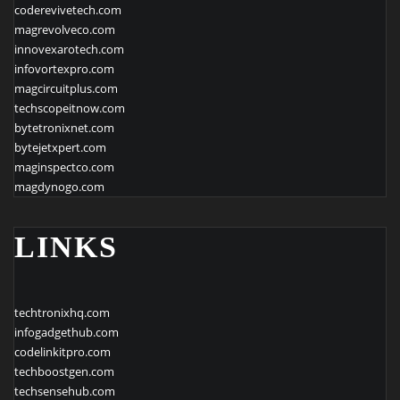
coderevivetech.com
magrevolveco.com
innovexarotech.com
infovortexpro.com
magcircuitplus.com
techscopeitnow.com
bytetronixnet.com
bytejetxpert.com
maginspectco.com
magdynogo.com
LINKS
techtronixhq.com
infogadgethub.com
codelinkitpro.com
techboostgen.com
techsensehub.com