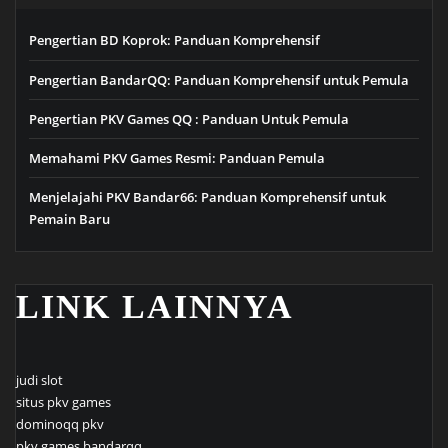
Pengertian BD Koprok: Panduan Komprehensif
Pengertian BandarQQ: Panduan Komprehensif untuk Pemula
Pengertian PKV Games QQ : Panduan Untuk Pemula
Memahami PKV Games Resmi: Panduan Pemula
Menjelajahi PKV Bandar66: Panduan Komprehensif untuk
Pemain Baru
LINK LAINNYA
judi slot
situs pkv games
dominoqq pkv
pkv games bandarqq