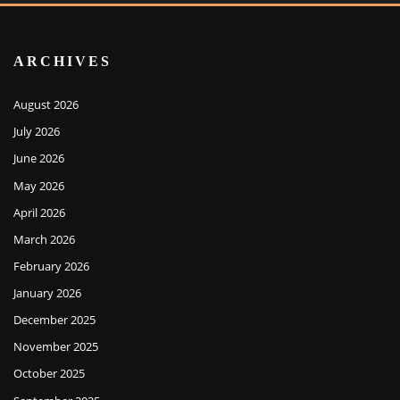
ARCHIVES
August 2026
July 2026
June 2026
May 2026
April 2026
March 2026
February 2026
January 2026
December 2025
November 2025
October 2025