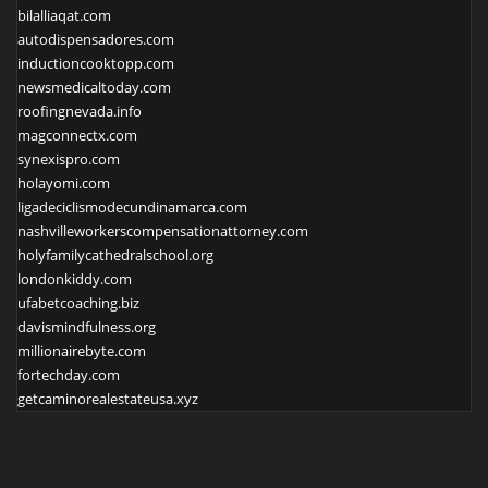
bilalliaqat.com
autodispensadores.com
inductioncooktopp.com
newsmedicaltoday.com
roofingnevada.info
magconnectx.com
synexispro.com
holayomi.com
ligadeciclismodecundinamarca.com
nashvilleworkerscompensationattorney.com
holyfamilycathedralschool.org
londonkiddy.com
ufabetcoaching.biz
davismindfulness.org
millionairebyte.com
fortechday.com
getcaminorealestateusa.xyz