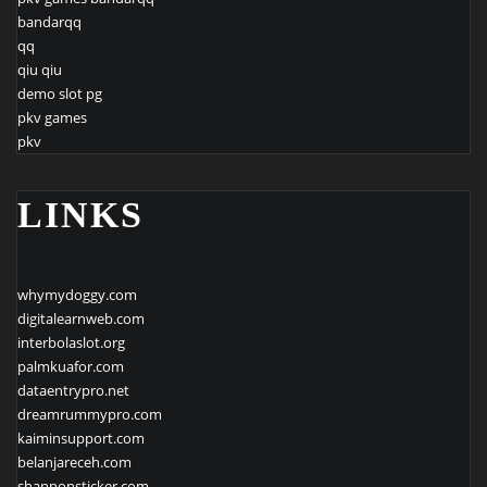
bandarqq
qq
qiu qiu
demo slot pg
pkv games
pkv
LINKS
whymydoggy.com
digitalearnweb.com
interbolaslot.org
palmkuafor.com
dataentrypro.net
dreamrummypro.com
kaiminsupport.com
belanjareceh.com
shannonsticker.com