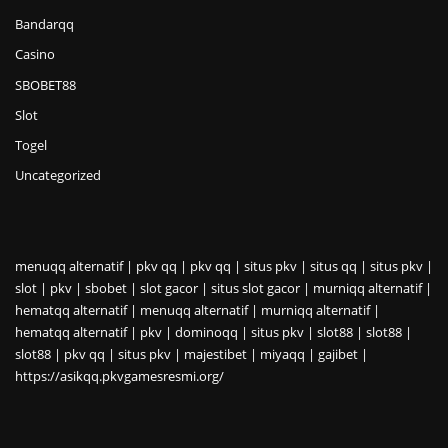
Bandarqq
Casino
SBOBET88
Slot
Togel
Uncategorized
menuqq alternatif
|
pkv qq
|
pkv qq
|
situs pkv
|
situs qq
|
situs pkv
|
slot
|
pkv
|
sbobet
|
slot gacor
|
situs slot gacor
|
murniqq alternatif
|
hematqq alternatif
|
menuqq alternatif
|
murniqq alternatif
|
hematqq alternatif
|
pkv
|
dominoqq
|
situs pkv
|
slot88
|
slot88
|
slot88
|
pkv qq
|
situs pkv
|
majestibet
|
miyaqq
|
gajibet
|
https://asikqq.pkvgamesresmi.org/