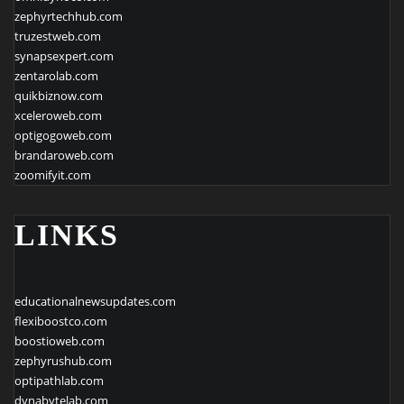
zephyrtechhub.com
truzestweb.com
synapsexpert.com
zentarolab.com
quikbiznow.com
xceleroweb.com
optigogoweb.com
brandaroweb.com
zoomifyit.com
LINKS
educationalnewsupdates.com
flexiboostco.com
boostioweb.com
zephyrushub.com
optipathlab.com
dynabytelab.com