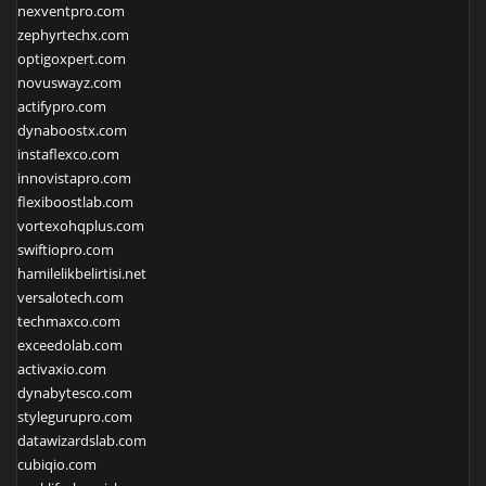
nexventpro.com
zephyrtechx.com
optigoxpert.com
novuswayz.com
actifypro.com
dynaboostx.com
instaflexco.com
innovistapro.com
flexiboostlab.com
vortexohqplus.com
swiftiopro.com
hamilelikbelirtisi.net
versalotech.com
techmaxco.com
exceedolab.com
activaxio.com
dynabytesco.com
stylegurupro.com
datawizardslab.com
cubiqio.com