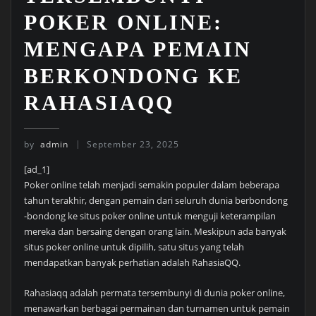
POKER ONLINE:
MENGAPA PEMAIN
BERKONDONG KE
RAHASIAQQ
by
admin
September 23, 2025
[ad_1]
Poker online telah menjadi semakin populer dalam beberapa
tahun terakhir, dengan pemain dari seluruh dunia berbondong
-bondong ke situs poker online untuk menguji keterampilan
mereka dan bersaing dengan orang lain. Meskipun ada banyak
situs poker online untuk dipilih, satu situs yang telah
mendapatkan banyak perhatian adalah RahasiaQQ.
Rahasiaqq adalah permata tersembunyi di dunia poker online,
menawarkan berbagai permainan dan turnamen untuk pemain