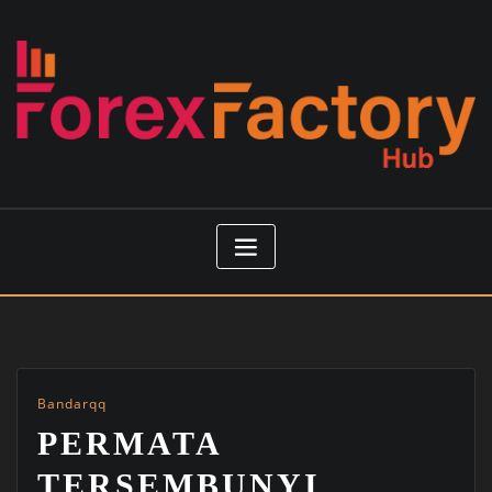
Skip
to
content
Bandarqq
PERMATA
TERSEMBUNYI