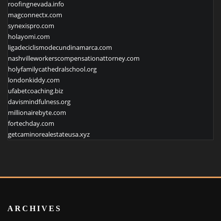
roofingnevada.info
magconnectx.com
synexispro.com
holayomi.com
ligadeciclismodecundinamarca.com
nashvilleworkerscompensationattorney.com
holyfamilycathedralschool.org
londonkiddy.com
ufabetcoaching.biz
davismindfulness.org
millionairebyte.com
fortechday.com
getcaminorealestateusa.xyz
ARCHIVES