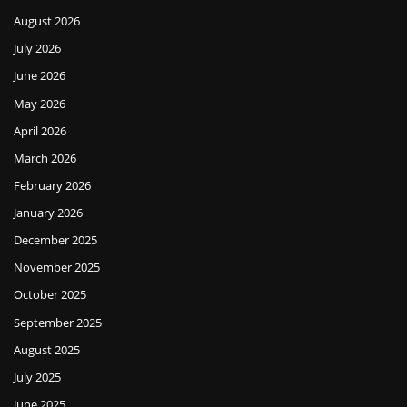
August 2026
July 2026
June 2026
May 2026
April 2026
March 2026
February 2026
January 2026
December 2025
November 2025
October 2025
September 2025
August 2025
July 2025
June 2025