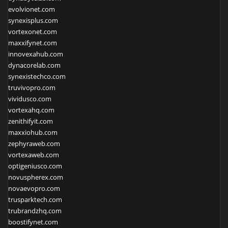
evolvionet.com
synexisplus.com
vortexonet.com
maxxifynet.com
innovexahub.com
dynacorelab.com
synexistechco.com
truvivopro.com
vividusco.com
vortexahq.com
zenithifyit.com
maxxiohub.com
zephyraweb.com
vortexaweb.com
optigeniusco.com
novuspherex.com
novaevopro.com
trusparktech.com
trubrandzhq.com
boostifynet.com