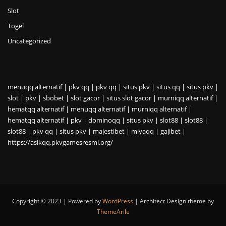
Slot
Togel
Uncategorized
menuqq alternatif
|
pkv qq
|
pkv qq
|
situs pkv
|
situs qq
|
situs pkv
|
slot
|
pkv
|
sbobet
|
slot gacor
|
situs slot gacor
|
murniqq alternatif
|
hematqq alternatif
|
menuqq alternatif
|
murniqq alternatif
|
hematqq alternatif
|
pkv
|
dominoqq
|
situs pkv
|
slot88
|
slot88
|
slot88
|
pkv qq
|
situs pkv
|
majestibet
|
miyaqq
|
gajibet
|
https://asikqq.pkvgamesresmi.org/
Copyright © 2023 | Powered by
WordPress
|
Architect Design theme by
ThemeArile