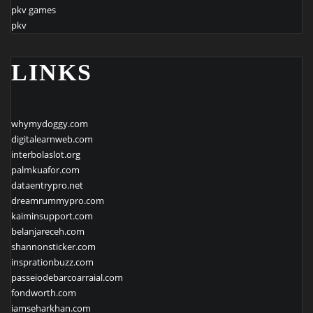
pkv games
pkv
LINKS
whymydoggy.com
digitalearnweb.com
interbolaslot.org
palmkuafor.com
dataentrypro.net
dreamrummypro.com
kaiminsupport.com
belanjareceh.com
shannonsticker.com
insprationbuzz.com
passeiodebarcoarraial.com
fondworth.com
iamseharkhan.com