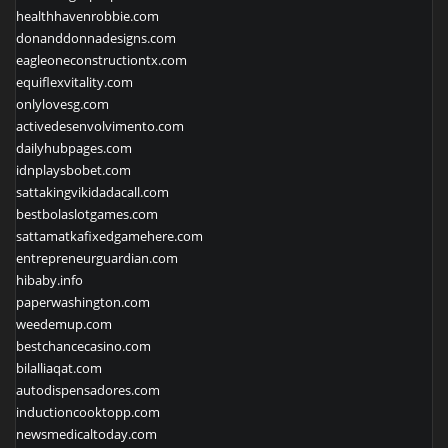
healthhavenrobbie.com
donanddonnadesigns.com
eagleoneconstructiontx.com
equiflexvitality.com
onlylovesg.com
activedesenvolvimento.com
dailyhubpages.com
idnplaysbobet.com
sattakingvikidadacall.com
bestbolaslotgames.com
sattamatkafixedgamehere.com
entrepreneurguardian.com
hibaby.info
paperwashington.com
weedemup.com
bestchancecasino.com
bilalliaqat.com
autodispensadores.com
inductioncooktopp.com
newsmedicaltoday.com