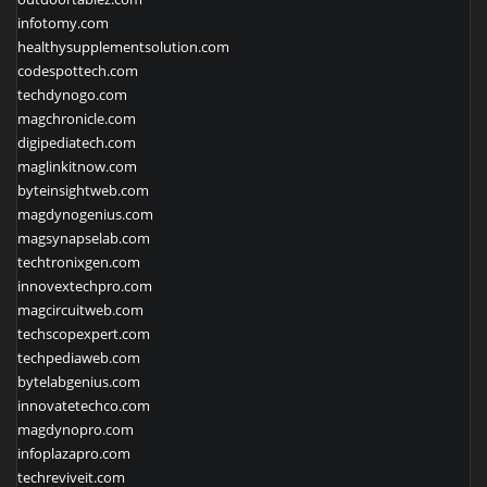
infotomy.com
healthysupplementsolution.com
codespottech.com
techdynogo.com
magchronicle.com
digipediatech.com
maglinkitnow.com
byteinsightweb.com
magdynogenius.com
magsynapselab.com
techtronixgen.com
innovextechpro.com
magcircuitweb.com
techscopexpert.com
techpediaweb.com
bytelabgenius.com
innovatetechco.com
magdynopro.com
infoplazapro.com
techreviveit.com